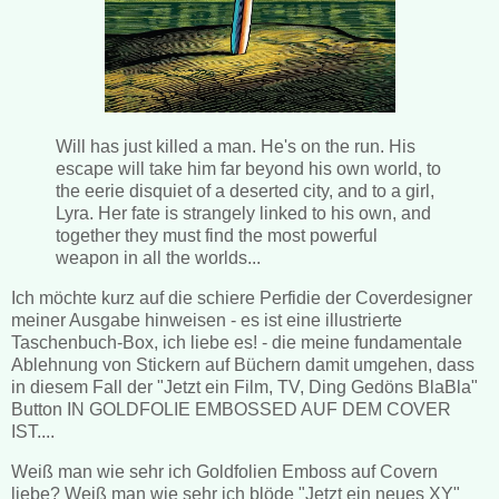
Will has just killed a man. He's on the run. His
escape will take him far beyond his own world, to
the eerie disquiet of a deserted city, and to a girl,
Lyra. Her fate is strangely linked to his own, and
together they must find the most powerful
weapon in all the worlds...
Ich möchte kurz auf die schiere Perfidie der Coverdesigner
meiner Ausgabe hinweisen - es ist eine illustrierte
Taschenbuch-Box, ich liebe es! - die meine fundamentale
Ablehnung von Stickern auf Büchern damit umgehen, dass
in diesem Fall der "Jetzt ein Film, TV, Ding Gedöns BlaBla"
Button IN GOLDFOLIE EMBOSSED AUF DEM COVER
IST....
Weiß man wie sehr ich Goldfolien Emboss auf Covern
liebe? Weiß man wie sehr ich blöde "Jetzt ein neues XY"