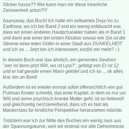
Sticker hasse?? Wie kann man mir diese innerliche
Zerissenheit antun?!?
Aaanyway, das Buch! Ich hatte ein seltsames Deja-Vu zu
Earthsea
, wo ich bei Band 2 erst ein wenig enttäuscht war,
dass wir einen anderen Hautpcharakter haben als in Band 1
und dann war einer der ersten Absätze sowas wie
Sie ist die
Stimme einer toten Göttin in einer Stadt aus DUNKELHEIT
und ich so ... Jetzt bin ich interessiert, erzähl mir mehr? ;-)
In diesem Buch war das ähnlich, ein genervtes Seufzen
"wer ist denn jetzt Will, wo ist Lyra?", gefolgt von
Er ist 12
und er hat gerade einen Mann getötet
und ich so ... ok alles
klar, bin an Bord!
Außerdem ist es wieder einmal sofort offensichtlich wie gut
Pullman Kinder schreibt, das erste Kapitel, in dem es nur um
Will und seine psychisch kranke Mutter geht, ist so liebevoll
und gleichzeitig herzzerreißend, dass ich es fast als
Masterclass für kindliche Perspektive heranziehen möchte.
Trotzdem war ich zur Mitte des Buches ein wenig raus aus
der Spannungskurve, weil wir erstmal nur alle Geheimnisse