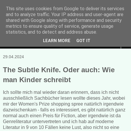
This site uses cookies from Google to deliver its services
and to analyze traffic. Your IP address and user-agent are
Manuela Sonntag
shared with Google along with performance and security
metrics to ensure quality of service, generate usage
Bücher, Blogs & mehr
statistics, and to detect and address abuse.
LEARN MORE
GOT IT
▼
29.04.2024
The Subtle Knife. Oder auch: Wie
man Kinder schreibt
Ich sollte mich mal wieder daran erinnern, dass ich nicht
ausschließlich Sachbücher lesen wollte dieses Jahr, wobei
mir der Women's Prize shopping spree natürlich irgendwie
dazwischenkam - falls es interessiert, es gibt natürlich ganz
normal auch einen Preis für Fiction, aber irgendwie ist da
Genreliteratur untervertreten und ich hab auf moderne
Literatur in 9 von 10 Fällen keine Lust, also nicht so eine