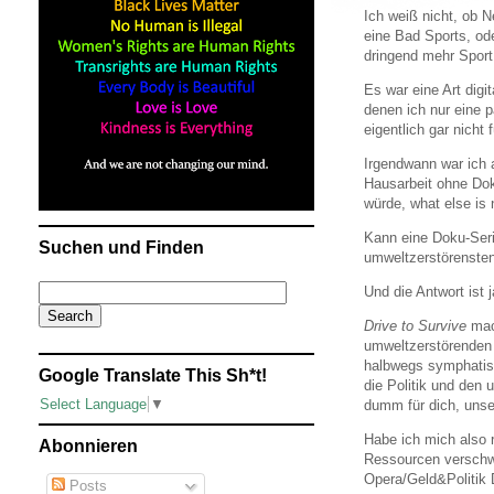
Ich weiß nicht, ob N
eine Bad Sports, od
dringend mehr Sport
Es war eine Art dig
denen ich nur eine 
eigentlich gar nich
Irgendwann war ich a
Hausarbeit ohne Dok
würde, what else is 
Kann eine Doku-Seri
Suchen und Finden
umweltzerstörenste
Und die Antwort ist j
Drive to Survive
mach
umweltzerstörenden 
halbwegs symphatisc
Google Translate This Sh*t!
die Politik und den
Select Language
▼
dumm für dich, unser
Habe ich mich also 
Abonnieren
Ressourcen verschwe
Opera/Geld&Politik
Posts