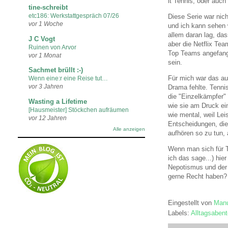
it Tennis, oder auch
tine-schreibt
etc186: Werkstattgespräch 07/26
Diese Serie war nic
vor 1 Woche
und ich kann sehen 
allem daran lag, da
J C Vogt
aber die Netflix Tea
Ruinen von Arvor
Top Teams angefange
vor 1 Monat
sein.
Sachmet brüllt :-)
Für mich war das a
Wenn eine:r eine Reise tut…
vor 3 Jahren
Drama fehlte. Tennis
die "Einzelkämpfer
Wasting a Lifetime
wie sie am Druck ei
[Hausmeister] Stöckchen aufräumen
wie mental, weil Lei
vor 12 Jahren
Entscheidungen, die
Alle anzeigen
aufhören so zu tun, 
Wenn man sich für Te
ich das sage...) hie
Nepotismus und der 
gerne Recht haben? 
Eingestellt von
Manu
Labels:
Alltagsabent