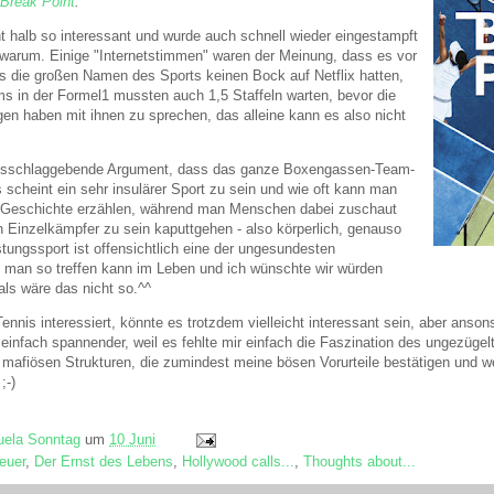
Break Point
.
ht halb so interessant und wurde auch schnell wieder eingestampft
warum. Einige "Internetstimmen" waren der Meinung, dass es vor
ss die großen Namen des Sports keinen Bock auf Netflix hatten,
ms in der Formel1 mussten auch 1,5 Staffeln warten, bevor die
n haben mit ihnen zu sprechen, das alleine kann es also nicht
usschlaggebende Argument, dass das ganze Boxengassen-Team-
 scheint ein sehr insulärer Sport zu sein und wie oft kann man
" Geschichte erzählen, während man Menschen dabei zuschaut
n Einzelkämpfer zu sein kaputtgehen - also körperlich, genauso
stungssport ist offensichtlich eine der ungesundesten
 man so treffen kann im Leben und ich wünschte wir würden
als wäre das nicht so.^^
nnis interessiert, könnte es trotzdem vielleicht interessant sein, aber anson
r einfach spannender, weil es fehlte mir einfach die Faszination des ungezügel
mafiösen Strukturen, die zumindest meine bösen Vorurteile bestätigen und wer
;-)
ela Sonntag
um
10 Juni
euer
,
Der Ernst des Lebens
,
Hollywood calls...
,
Thoughts about...