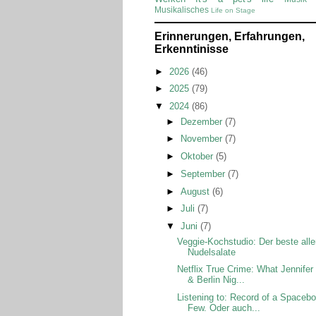
Musikalisches
Life on Stage
Erinnerungen, Erfahrungen,
Erkenntinisse
►
2026
(46)
►
2025
(79)
▼
2024
(86)
►
Dezember
(7)
►
November
(7)
►
Oktober
(5)
►
September
(7)
►
August
(6)
►
Juli
(7)
▼
Juni
(7)
Veggie-Kochstudio: Der beste alle
Nudelsalate
Netflix True Crime: What Jennifer
& Berlin Nig...
Listening to: Record of a Spacebo
Few. Oder auch...