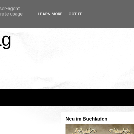
user-agent
erate usage
LEARN MORE
GOT IT
ag
Neu im Buchladen