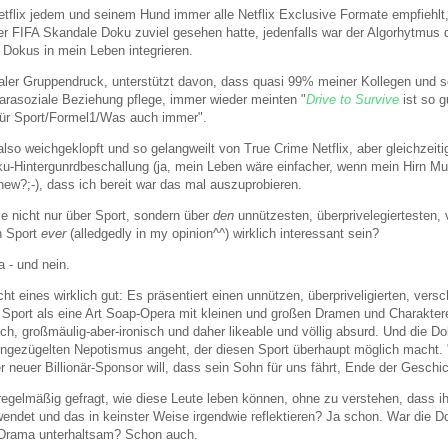
etflix jedem und seinem Hund immer alle Netflix Exclusive Formate empfiehlt, 
er FIFA Skandale Doku zuviel gesehen hatte, jedenfalls war der Algorhytmus
 Dokus in mein Leben integrieren.
italer Gruppendruck, unterstützt davon, dass quasi 99% meiner Kollegen und s
parasoziale Beziehung pflege, immer wieder meinten "
Drive to Survive
ist so 
t für Sport/Formel1/Was auch immer".
lso weichgeklopft und so gelangweilt von True Crime Netflix, aber gleichzeiti
u-Hintergunrdbeschallung (ja, mein Leben wäre einfacher, wenn mein Hirn Mu
new?;-), dass ich bereit war das mal auszuprobieren.
e nicht nur über Sport, sondern über
den
unnützesten, überprivelegiertesten,
n Sport
ever
(alledgedly in my opinion^^) wirklich interessant sein?
a - und nein.
t eines wirklich gut: Es präsentiert einen unnützen, überpriveligierten, ver
Sport als eine Art Soap-Opera mit kleinen und großen Dramen und Charakte
h, großmäulig-aber-ironisch und daher likeable und völlig absurd. Und die Do
 ungezügelten Nepotismus angeht, der diesen Sport überhaupt möglich macht. "
 neuer Billionär-Sponsor will, dass sein Sohn für uns fährt, Ende der Geschic
regelmäßig gefragt, wie diese Leute leben können, ohne zu verstehen, dass ih
ndet und das in keinster Weise irgendwie reflektieren? Ja schon. War die
 Drama unterhaltsam? Schon auch.