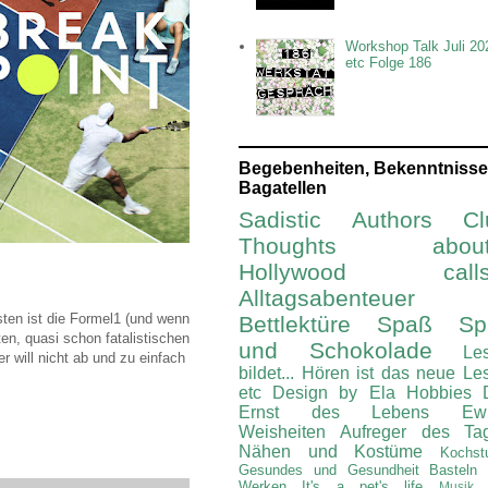
Workshop Talk Juli 20
etc Folge 186
Begebenheiten, Bekenntnisse
Bagatellen
Sadistic Authors Cl
Thoughts about.
Hollywood calls.
Alltagsabenteuer
sten ist die Formel1 (und wenn
Bettlektüre
Spaß Spi
ten, quasi schon fatalistischen
und Schokolade
Le
 will nicht ab und zu einfach
bildet...
Hören ist das neue Le
etc
Design by Ela
Hobbies
Ernst des Lebens
Ew
Weisheiten
Aufreger des Ta
Nähen und Kostüme
Kochst
Gesundes und Gesundheit
Basteln
Werken
It's a pet's life
Musik 