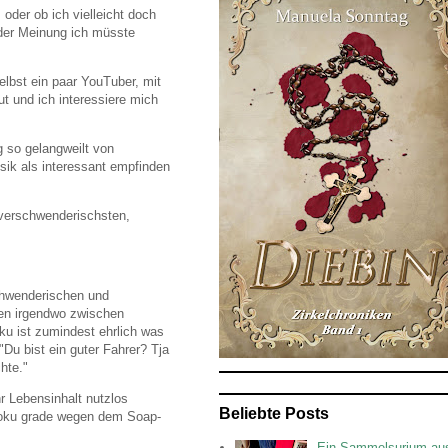
oder ob ich vielleicht doch
 der Meinung ich müsste
elbst ein paar YouTuber, mit
gut und ich interessiere mich
g so gelangweilt von
sik als interessant empfinden
 verschwenderischsten,
schwenderischen und
ren irgendwo zwischen
ku ist zumindest ehrlich was
Du bist ein guter Fahrer? Tja
hte."
r Lebensinhalt nutzlos
Beliebte Posts
 Doku grade wegen dem Soap-
Ein Sammelsurium au