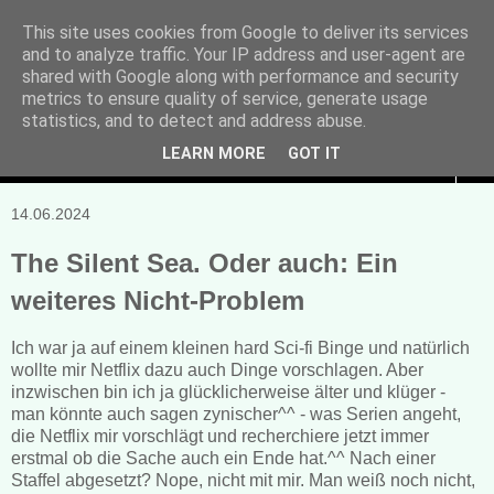
This site uses cookies from Google to deliver its services
and to analyze traffic. Your IP address and user-agent are
Manuela Sonntag
shared with Google along with performance and security
metrics to ensure quality of service, generate usage
Bücher, Blogs & mehr
statistics, and to detect and address abuse.
LEARN MORE
GOT IT
▼
14.06.2024
The Silent Sea. Oder auch: Ein
weiteres Nicht-Problem
Ich war ja auf einem kleinen hard Sci-fi Binge und natürlich
wollte mir Netflix dazu auch Dinge vorschlagen. Aber
inzwischen bin ich ja glücklicherweise älter und klüger -
man könnte auch sagen zynischer^^ - was Serien angeht,
die Netflix mir vorschlägt und recherchiere jetzt immer
erstmal ob die Sache auch ein Ende hat.^^ Nach einer
Staffel abgesetzt? Nope, nicht mit mir. Man weiß noch nicht,