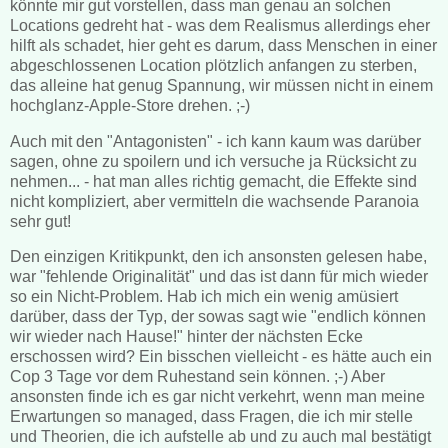
könnte mir gut vorstellen, dass man genau an solchen
Locations gedreht hat - was dem Realismus allerdings eher
hilft als schadet, hier geht es darum, dass Menschen in einer
abgeschlossenen Location plötzlich anfangen zu sterben,
das alleine hat genug Spannung, wir müssen nicht in einem
hochglanz-Apple-Store drehen. ;-)
Auch mit den "Antagonisten" - ich kann kaum was darüber
sagen, ohne zu spoilern und ich versuche ja Rücksicht zu
nehmen... - hat man alles richtig gemacht, die Effekte sind
nicht kompliziert, aber vermitteln die wachsende Paranoia
sehr gut!
Den einzigen Kritikpunkt, den ich ansonsten gelesen habe,
war "fehlende Originalität" und das ist dann für mich wieder
so ein Nicht-Problem. Hab ich mich ein wenig amüsiert
darüber, dass der Typ, der sowas sagt wie "endlich können
wir wieder nach Hause!" hinter der nächsten Ecke
erschossen wird? Ein bisschen vielleicht - es hätte auch ein
Cop 3 Tage vor dem Ruhestand sein können. ;-) Aber
ansonsten finde ich es gar nicht verkehrt, wenn man meine
Erwartungen so managed, dass Fragen, die ich mir stelle
und Theorien, die ich aufstelle ab und zu auch mal bestätigt