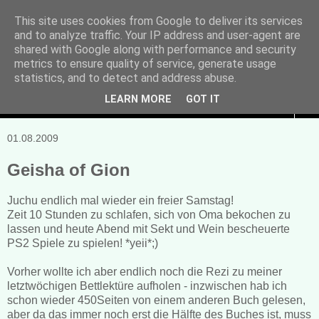
This site uses cookies from Google to deliver its services
and to analyze traffic. Your IP address and user-agent are
Manuela Sonntag
shared with Google along with performance and security
metrics to ensure quality of service, generate usage
Bücher, Blogs & mehr
statistics, and to detect and address abuse.
LEARN MORE
GOT IT
▼
01.08.2009
Geisha of Gion
Juchu endlich mal wieder ein freier Samstag!
Zeit 10 Stunden zu schlafen, sich von Oma bekochen zu
lassen und heute Abend mit Sekt und Wein bescheuerte
PS2 Spiele zu spielen! *yeii*;)
Vorher wollte ich aber endlich noch die Rezi zu meiner
letztwöchigen Bettlektüre aufholen - inzwischen hab ich
schon wieder 450Seiten von einem anderen Buch gelesen,
aber da das immer noch erst die Hälfte des Buches ist, muss