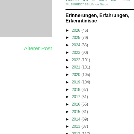
Musikalisches
Life on Stage
Erinnerungen, Erfahrungen,
Erkenntinisse
►
2026
(46)
►
2025
(79)
►
2024
(86)
Älterer Post
►
2023
(90)
►
2022
(101)
►
2021
(101)
►
2020
(105)
►
2019
(104)
►
2018
(87)
►
2017
(51)
►
2016
(55)
►
2015
(81)
►
2014
(89)
►
2013
(87)
►
2012
(117)