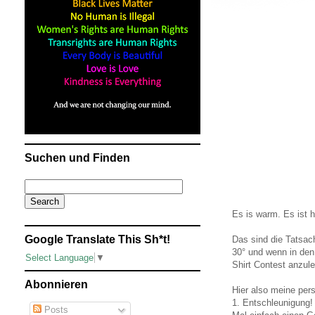
Suchen und Finden
Es is warm. Es ist he
Google Translate This Sh*t!
Das sind die Tatsac
30° und wenn in den 
Select Language
▼
Shirt Contest anzule
Abonnieren
Hier also meine pers
1. Entschleunigung!
Posts