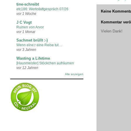
tine-schreibt
etc186: Werkstattgespräch 07/26
Keine Kommenta
vor 1 Woche
Kommentar veröf
J C Vogt
Ruinen von Arvor
Vielen Dank!
vor 1 Monat
Sachmet brüllt :-)
Wenn eine:r eine Reise tut…
vor 3 Jahren
Wasting a Lifetime
[Hausmeister] Stöckchen aufräumen
vor 12 Jahren
Alle anzeigen