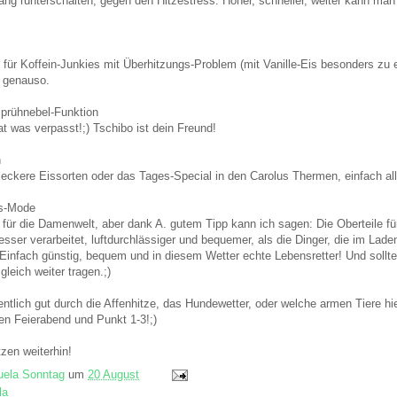
ang runterschalten, gegen den Hitzestress. Höher, schneller, weiter kann ma
 für Koffein-Junkies mit Überhitzungs-Problem (mit Vanille-Eis besonders zu 
h genauso.
prühnebel-Funktion
at was verpasst!;) Tschibo ist dein Freund!
n
leckere Eissorten oder das Tages-Special in den Carolus Thermen, einfach a
ts-Mode
s für die Damenwelt, aber dank A. gutem Tipp kann ich sagen: Die Oberteile fü
besser verarbeitet, luftdurchlässiger und bequemer, als die Dinger, die im Lad
infach günstig, bequem und in diesem Wetter echte Lebensretter! Und soll
leich weiter tragen.;)
tlich gut durch die Affenhitze, das Hundewetter, oder welche armen Tiere hie
den Feierabend und Punkt 1-3!;)
zen weiterhin!
ela Sonntag
um
20 August
la