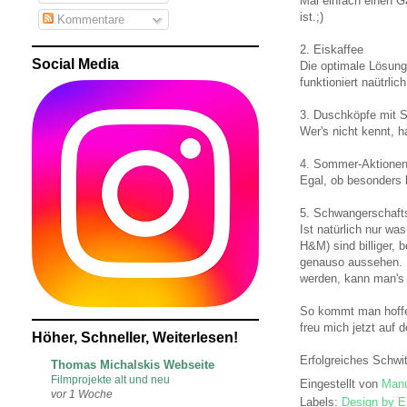
Mal einfach einen G
ist.;)
Kommentare
2. Eiskaffee
Social Media
Die optimale Lösung
funktioniert naütrlic
3. Duschköpfe mit S
Wer's nicht kennt, h
4. Sommer-Aktione
Egal, ob besonders 
5. Schwangerschaf
Ist natürlich nur wa
H&M) sind billiger, 
genauso aussehen. E
werden, kann man's g
So kommt man hoffen
freu mich jetzt auf 
Höher, Schneller, Weiterlesen!
Erfolgreiches Schwit
Thomas Michalskis Webseite
Filmprojekte alt und neu
Eingestellt von
Manu
vor 1 Woche
Labels:
Design by E