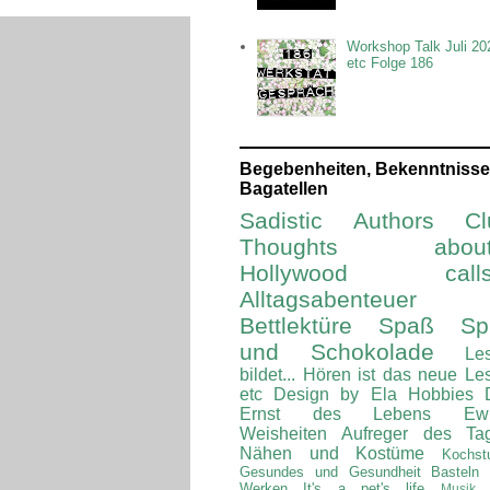
Workshop Talk Juli 20
etc Folge 186
Begebenheiten, Bekenntnisse
Bagatellen
Sadistic Authors Cl
Thoughts about.
Hollywood calls.
Alltagsabenteuer
Bettlektüre
Spaß Spi
und Schokolade
Le
bildet...
Hören ist das neue Le
etc
Design by Ela
Hobbies
Ernst des Lebens
Ew
Weisheiten
Aufreger des Ta
Nähen und Kostüme
Kochst
Gesundes und Gesundheit
Basteln
Werken
It's a pet's life
Musik 