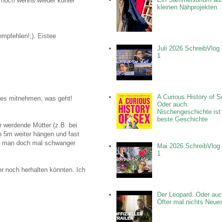
n noch wenns wieder kühler
kleinen Nähprojekten
empfehlen!;). Eistee
Juli 2026 SchreibVlog 
1
A Curious History of S
lles mitnehmen, was geht!
Oder auch:
Nischengeschichte ist
beste Geschichte
r werdende Mütter (z.B. bei
en 5m weiter hängen und fast
te man doch mal schwanger
Mai 2026 SchreibVlog 
1
r noch herhalten könnten. Ich
Der Leopard. Oder auc
Öfter mal nichts Neue