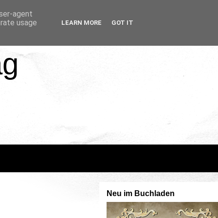
user-agent
erate usage
LEARN MORE
GOT IT
ag
Neu im Buchladen