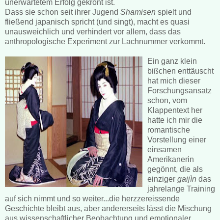
unerwartetem Erfolg gekrönt ist.
Dass sie schon seit ihrer Jugend
Shamisen
spielt und
fließend japanisch spricht (und singt), macht es quasi
unausweichlich und verhindert vor allem, dass das
anthropologische Experiment zur Lachnummer verkommt.
Ein ganz klein
bißchen enttäuscht
hat mich dieser
Forschungsansatz
schon, vom
Klappentext her
hatte ich mir die
romantische
Vorstellung einer
einsamen
Amerikanerin
gegönnt, die als
einziger
gaijìn
das
jahrelange Training
auf sich nimmt und so weiter...die herzzereissende
Geschichte bleibt aus, aber andererseits lässt die Mischung
aus wissenschaftlicher Beobachtung und emotionaler