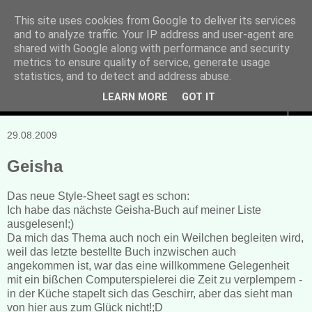
This site uses cookies from Google to deliver its services
and to analyze traffic. Your IP address and user-agent are
Manuela Sonntag
shared with Google along with performance and security
metrics to ensure quality of service, generate usage
Bücher, Blogs & mehr
statistics, and to detect and address abuse.
LEARN MORE
GOT IT
▼
29.08.2009
Geisha
Das neue Style-Sheet sagt es schon:
Ich habe das nächste Geisha-Buch auf meiner Liste
ausgelesen!;)
Da mich das Thema auch noch ein Weilchen begleiten wird,
weil das letzte bestellte Buch inzwischen auch
angekommen ist, war das eine willkommene Gelegenheit
mit ein bißchen Computerspielerei die Zeit zu verplempern -
in der Küche stapelt sich das Geschirr, aber das sieht man
von hier aus zum Glück nicht!;D