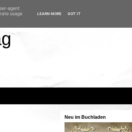
user-agent
erate usage
LEARN MORE
GOT IT
ag
Neu im Buchladen