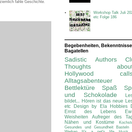
 ziemlich fahle Geschichte.
Workshop Talk Juli 20
etc Folge 186
Begebenheiten, Bekenntnisse
Bagatellen
Sadistic Authors Cl
Thoughts about.
Hollywood calls.
Alltagsabenteuer
Bettlektüre
Spaß Spi
und Schokolade
Le
bildet...
Hören ist das neue Le
etc
Design by Ela
Hobbies
Ernst des Lebens
Ew
Weisheiten
Aufreger des Ta
Nähen und Kostüme
Kochst
Gesundes und Gesundheit
Basteln
Werken
It's a pet's life
Musik 