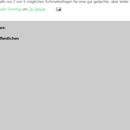
falls nur 2 von 5 möglichen Schmetterlingen für eine gut gedachte, aber leider
ela Sonntag
um
24 Januar
re:
fentlichen