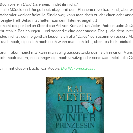
Buch wie ein
Blind Date
sein, findet ihr nicht?
 ob alle Mädels und Jungs heutzutage mit dem Phänomen vertraut sind, aber w
ehr oder weniger freiwillig Single war, kann man doch zu der einen oder a
 Single-Treff Bekanntschaften aus dem Internet angeht.;)
gar nicht despektierlich über diese Art von Kontakt- und/oder Partnersuche äu
hr stabile Beziehungen - und sogar die eine oder andere Ehe;) - die dem Inte
Endes nichts, denn eigentlich lassen sich alle "Dates" so zusammenfassen: Ma
 auch noch, eigentlich auch noch wenn man sich trifft, aber...es funkt einfach 
warum, aber manchmal kann man völlig ausserstande sein, sich in einen Men
ich, noch dumm, noch langweilig, noch unwitzig oder sonstwas findet - die 
s mir mit diesem Buch: Kai Meyers
Die Winterprinzessin