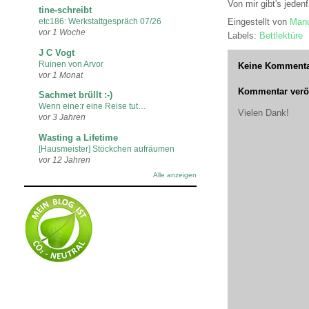
Von mir gibt's jeden
tine-schreibt
Eingestellt von
Manu
etc186: Werkstattgespräch 07/26
vor 1 Woche
Labels:
Bettlektüre
J C Vogt
Ruinen von Arvor
Keine Kommenta
vor 1 Monat
Kommentar veröf
Sachmet brüllt :-)
Wenn eine:r eine Reise tut…
Vielen Dank!
vor 3 Jahren
Wasting a Lifetime
[Hausmeister] Stöckchen aufräumen
vor 12 Jahren
Alle anzeigen