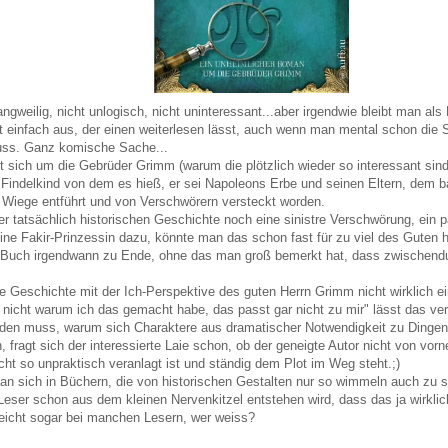
angweilig, nicht unlogisch, nicht uninteressant...aber irgendwie bleibt man als
 einfach aus, der einen weiterlesen lässt, auch wenn man mental schon die S
uss. Ganz komische Sache...
t sich um die Gebrüder Grimm (warum die plötzlich wieder so interessant sind
 Findelkind von dem es hieß, er sei Napoleons Erbe und seinen Eltern, dem
r Wiege entführt und von Verschwörern versteckt worden.
er tatsächlich historischen Geschichte noch eine sinistre Verschwörung, ein 
ne Fakir-Prinzessin dazu, könnte man das schon fast für zu viel des Guten h
s Buch irgendwann zu Ende, ohne das man groß bemerkt hat, dass zwischendu
die Geschichte mit der Ich-Perspektive des guten Herrn Grimm nicht wirklich ei
 nicht warum ich das gemacht habe, das passt gar nicht zu mir" lässt das 
nden muss, warum sich Charaktere aus dramatischer Notwendigkeit zu Dingen 
, fragt sich der interessierte Laie schon, ob der geneigte Autor nicht von vorn
icht so unpraktisch veranlagt ist und ständig dem Plot im Weg steht.;)
man sich in Büchern, die von historischen Gestalten nur so wimmeln auch zu s
Leser schon aus dem kleinen Nervenkitzel entstehen wird, dass das ja wirklic
lleicht sogar bei manchen Lesern, wer weiss?