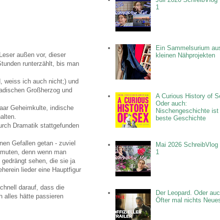
1
Ein Sammelsurium au
 Leser außen vor, dieser
kleinen Nähprojekten
tunden runterzählt, bis man
, weiss ich auch nicht;) und
 badischen Großherzog und
A Curious History of S
Oder auch:
paar Geheimkulte, indische
Nischengeschichte ist
alten.
beste Geschichte
rch Dramatik stattgefunden
nen Gefallen getan - zuviel
Mai 2026 SchreibVlog 
1
vermuten, denn wenn man
gedrängt sehen, die sie ja
eherein lieder eine Hauptfigur
chnell darauf, dass die
Der Leopard. Oder auc
h alles hätte passieren
Öfter mal nichts Neue