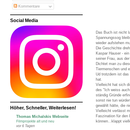
Kommentare
Social Media
Das Buch ist nicht l
Spannungssog bleibt
wieder aufstehen m
Die Geschichte dreh
Kaspar Hauser - ein
seiner Frau, aus de
Dichtet man zu dies
Tiermenschen und ei
Ud trotzdem ist da
hat.
Vielleicht hat sich 
des "Ich weiss auch
ständig Gründe erfi
sonst nie tun würden
gewählt hätte, die n
Höher, Schneller, Weiterlesen!
Vielleicht verlässt 
Faszination für den 
Thomas Michalskis Webseite
können...klappt vie
Filmprojekte alt und neu
vor 6 Tagen