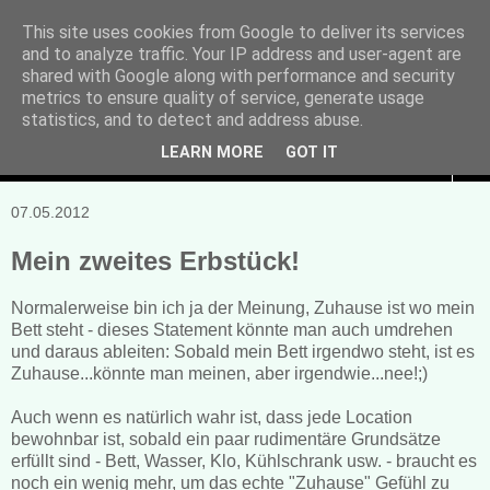
This site uses cookies from Google to deliver its services
and to analyze traffic. Your IP address and user-agent are
Manuela Sonntag
shared with Google along with performance and security
metrics to ensure quality of service, generate usage
Bücher, Blogs & mehr
statistics, and to detect and address abuse.
LEARN MORE
GOT IT
▼
07.05.2012
Mein zweites Erbstück!
Normalerweise bin ich ja der Meinung, Zuhause ist wo mein
Bett steht - dieses Statement könnte man auch umdrehen
und daraus ableiten: Sobald mein Bett irgendwo steht, ist es
Zuhause...könnte man meinen, aber irgendwie...nee!;)
Auch wenn es natürlich wahr ist, dass jede Location
bewohnbar ist, sobald ein paar rudimentäre Grundsätze
erfüllt sind - Bett, Wasser, Klo, Kühlschrank usw. - braucht es
noch ein wenig mehr, um das echte "Zuhause" Gefühl zu