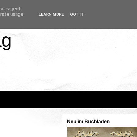
user-agent
erate usage
LEARN MORE
GOT IT
ag
Neu im Buchladen