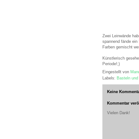
Zwei Leinwände habe
spannend fände ein k
Farben gemischt we
Künstlerisch gesehen
Periode!;)
Eingestellt von
Manu
Labels:
Basteln und
Keine Kommenta
Kommentar veröf
Vielen Dank!