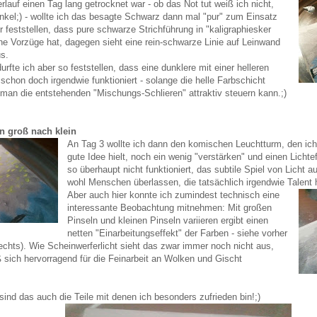
auf einen Tag lang getrocknet war - ob das Not tut weiß ich nicht,
nkel;) - wollte ich das besagte Schwarz dann mal "pur" zum Einsatz
 feststellen, dass pure schwarze Strichführung in "kaligraphiesker
ine Vorzüge hat, dagegen sieht eine rein-schwarze Linie auf Leinwand
us.
urfte ich aber so feststellen, dass eine dunklere mit einer helleren
chon doch irgendwie funktioniert - solange die helle Farbschicht
d man die entstehenden "Mischungs-Schlieren" attraktiv steuern kann.;)
n groß nach klein
An Tag 3 wollte ich dann den komischen Leuchtturm, den ich z
gute Idee hielt, noch ein wenig "verstärken" und einen Lichte
so überhaupt nicht funktioniert, das subtile Spiel von Licht 
wohl Menschen überlassen, die tatsächlich irgendwie Talent 
Aber auch hier konnte ich zumindest technisch eine
interessante Beobachtung mitnehmen: Mit großen
Pinseln und kleinen Pinseln variieren ergibt einen
netten "Einarbeitungseffekt" der Farben - siehe vorher
rechts). Wie Scheinwerferlicht sieht das zwar immer noch nicht aus,
ß sich hervorragend für die Feinarbeit an Wolken und Gischt
ind das auch die Teile mit denen ich besonders zufrieden bin!;)