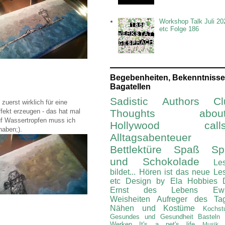
Workshop Talk Juli 20
etc Folge 186
Begebenheiten, Bekenntnisse
Bagatellen
Sadistic Authors Cl
uerst wirklich für eine
ffekt erzeugen - das hat mal
Thoughts about.
auf Wassertropfen muss ich
Hollywood calls.
haben;).
Alltagsabenteuer
Bettlektüre
Spaß Spi
und Schokolade
Le
bildet...
Hören ist das neue Le
etc
Design by Ela
Hobbies
Ernst des Lebens
Ew
Weisheiten
Aufreger des Ta
Nähen und Kostüme
Kochst
Gesundes und Gesundheit
Basteln
Werken
It's a pet's life
Musik 