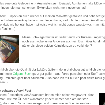
les eine gute Gelegenheit - Ausmisten zum Beispiel, Aufräumen, alte Möbel w
rfinden, die man schon seit Ewigkeiten nicht mehr gesehen hat!
ch beim Einpacken auch wieder auf meinen Malkoffer gestoßen und habe festge
d tubenweise Acrylfarbe so rumliegen hatte, seit ich die in einem Anfall von
endwie nie benutzt habe - teilweise weil ich nicht genau wusste was man mit A
 Faulheit!;)
Meine Schwiegermutter ist selbst auch vor Kurzem umgezog
noch aus, wobei unter Anderem auch ein Buch über Acrylmaler
näher als diese beiden Koinzidenzen zu verbinden?
wirklich über die Qualität der Lektüre äußern, denn ehrlichgesagt wirklich viel
 mir mein
Origami-Buch
ganz gut gefiel - was Farbe panschen oder Stoff tack
g Probieren geht über Studieren. Also habe ich mir nur ein paar
basic facts
ge
en!:)
e schwarze Acryl-Pest
dere Praxistipps von Anwendern hatten mich schon vorgewarnt, dass
 malt, wie mit Öl- oder Wandfarbe (macht immer noch am meisten
), die man in Schichten anlegen und immer wieder überdecken kann.