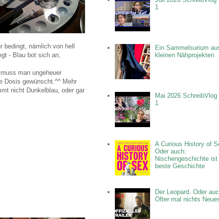
1
r bedingt, nämlich von hell
Ein Sammelsurium au
gt - Blau bot sich an,
kleinen Nähprojekten
t, muss man ungeheuer
he Dosis gewünscht.^^ Mehr
mmt nicht Dunkelblau, oder gar
Mai 2026 SchreibVlog 
1
A Curious History of S
Oder auch:
Nischengeschichte ist
beste Geschichte
Der Leopard. Oder auc
Öfter mal nichts Neue