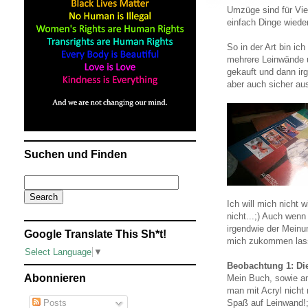
Umzüge sind für Vie
einfach Dinge wiede
So in der Art bin i
mehrere Leinwände un
gekauft und dann irg
aber auch sicher aus
Suchen und Finden
Ich will mich nicht 
nicht...;) Auch wenn
irgendwie der Meinun
Google Translate This Sh*t!
mich zukommen lass
Select Language
▼
Beobachtung 1: Di
Abonnieren
Mein Buch, sowie an
man mit Acryl nicht
Posts
Spaß auf Leinwand!;