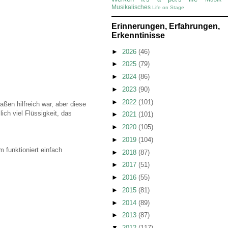
Musikalisches
Life on Stage
Erinnerungen, Erfahrungen,
Erkenntinisse
►
2026
(46)
►
2025
(79)
►
2024
(86)
►
2023
(90)
►
2022
(101)
ßen hilfreich war, aber diese
ch viel Flüssigkeit, das
►
2021
(101)
►
2020
(105)
►
2019
(104)
 funktioniert einfach
►
2018
(87)
►
2017
(51)
►
2016
(55)
►
2015
(81)
►
2014
(89)
►
2013
(87)
▼
2012
(117)