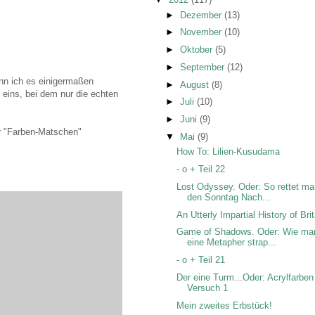
►
Dezember
(13)
►
November
(10)
►
Oktober
(5)
►
September
(12)
nn ich es einigermaßen
►
August
(8)
 eins, bei dem nur die echten
►
Juli
(10)
►
Juni
(9)
er "Farben-Matschen"
▼
Mai
(9)
How To: Lilien-Kusudama
- o + Teil 22
Lost Odyssey. Oder: So rettet m
den Sonntag Nach...
An Utterly Impartial History of Bri
Game of Shadows. Oder: Wie ma
eine Metapher strap...
- o + Teil 21
Der eine Turm...Oder: Acrylfarben
Versuch 1
Mein zweites Erbstück!