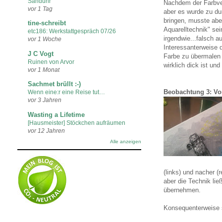
Sanduhr
Nachdem der Farbverl
vor 1 Tag
aber es wurde zu du
bringen, musste aber
tine-schreibt
Aquarelltechnik" se
etc186: Werkstattgespräch 07/26
irgendwie...falsch a
vor 1 Woche
Interessanterweise d
J C Vogt
Farbe zu übermalen s
Ruinen von Arvor
wirklich dick ist un
vor 1 Monat
Sachmet brüllt :-)
Beobachtung 3: Vo
Wenn eine:r eine Reise tut…
vor 3 Jahren
Wasting a Lifetime
[Hausmeister] Stöckchen aufräumen
vor 12 Jahren
Alle anzeigen
(links) und nacher (
aber die Technik lie
übernehmen.
Konsequenterweise s