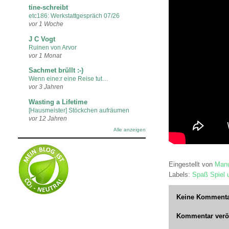
tine-schreibt
etc186: Werkstattgespräch 07/26
vor 1 Woche
J C Vogt
Ruinen von Arvor
vor 1 Monat
Sachmet brüllt :-)
Wenn eine:r eine Reise tut…
vor 3 Jahren
Wasting a Lifetime
[Hausmeister] Stöckchen aufräumen
vor 12 Jahren
Alle anzeigen
Eingestellt von
Manu
Labels:
Spaß Spiel 
Keine Kommenta
Kommentar veröf