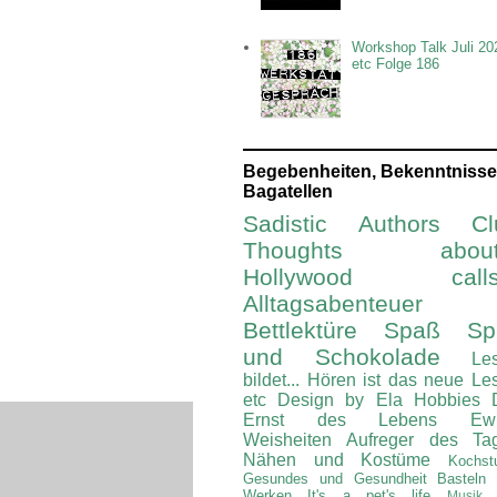
Workshop Talk Juli 20
etc Folge 186
Begebenheiten, Bekenntnisse
Bagatellen
Sadistic Authors Cl
Thoughts about.
Hollywood calls.
Alltagsabenteuer
Bettlektüre
Spaß Spi
und Schokolade
Le
bildet...
Hören ist das neue Le
etc
Design by Ela
Hobbies
Ernst des Lebens
Ew
Weisheiten
Aufreger des Ta
Nähen und Kostüme
Kochst
Gesundes und Gesundheit
Basteln
Werken
It's a pet's life
Musik 