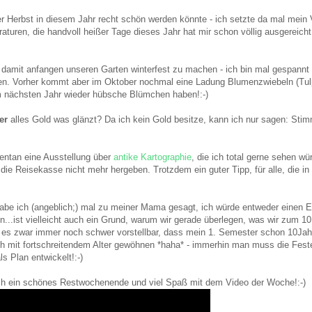
er Herbst in diesem Jahr recht schön werden könnte - ich setzte da mal mein 
uren, die handvoll heißer Tage dieses Jahr hat mir schon völlig ausgereicht.
damit anfangen unseren Garten winterfest zu machen - ich bin mal gespannt 
ten. Vorher kommt aber im Oktober nochmal eine Ladung Blumenzwiebeln (Tulp
im nächsten Jahr wieder hübsche Blümchen haben!:-)
er
alles Gold was glänzt? Da ich kein Gold besitze, kann ich nur sagen: Stimm
entan eine Ausstellung über
antike Kartographie
, die ich total gerne sehen wü
ie Reisekasse nicht mehr hergeben. Trotzdem ein guter Tipp, für alle, die in
abe ich (angeblich;) mal zu meiner Mama gesagt, ich würde entweder einen E
n...ist vielleicht auch ein Grund, warum wir gerade überlegen, was wir zum 1
e es zwar immer noch schwer vorstellbar, dass mein 1. Semester schon 10Jahre
 mit fortschreitendem Alter gewöhnen *haha* - immerhin man muss die Feste f
s Plan entwickelt!:-)
ch ein schönes Restwochenende und viel Spaß mit dem Video der Woche!:-)