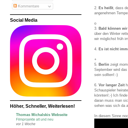
Kommentare
2.
Es heißt
, dass d
angenehmen Temperat
Social Media
o
3.
Bald können wir
über den Winter ret
wir möglichst früh 
4.
Es ist nicht imm
+
5.
Berlin
zeigt mom
September wird das d
sein sollten!:-)
6.
Vor langer Zeit
h
Schauspieler heirate
könnten!;-) Ich find
daran muss man sich
sehen was sich da al
Höher, Schneller, Weiterlesen!
Thomas Michalskis Webseite
In diesem Sinne no
Filmprojekte alt und neu
vor 1 Woche