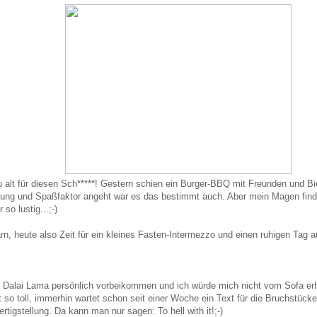
u alt für diesen Sch*****! Gestern schien ein Burger-BBQ mit Freunden und Bie
ung und Spaßfaktor angeht war es das bestimmt auch. Aber mein Magen find
so lustig...;-)
arn, heute also Zeit für ein kleines Fasten-Intermezzo und einen ruhigen Tag
 Dalai Lama persönlich vorbeikommen und ich würde mich nicht vom Sofa erh
t so toll, immerhin wartet schon seit einer Woche ein Text für die Bruchstück
rtigstellung. Da kann man nur sagen: To hell with it!;-)