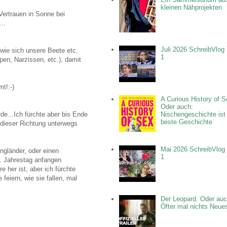
kleinen Nähprojekten
Vertrauen in Sonne bei
..
Juli 2026 SchreibVlog 
wie sich unsere Beete etc.
1
en, Narzissen, etc.), damit
t!:-)
A Curious History of S
Oder auch:
rde...Ich fürchte aber bis Ende
Nischengeschichte ist
beste Geschichte
 dieser Richtung unterwegs
Mai 2026 SchreibVlog 
ngländer, oder einen
1
0. Jahrestag anfangen
 her ist, aber ich fürchte
eiern, wie sie fallen, mal
Der Leopard. Oder auc
Öfter mal nichts Neue