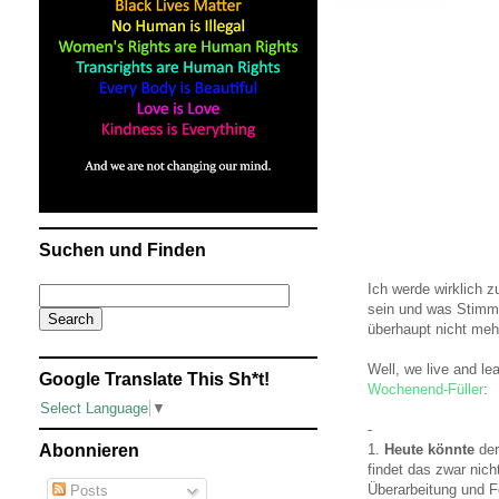
Suchen und Finden
Ich werde wirklich z
sein und was Stimm
überhaupt nicht mehr 
Well, we live and le
Google Translate This Sh*t!
Wochenend-Füller
:
Select Language
▼
-
1.
Heute könnte
der
Abonnieren
findet das zwar nich
Überarbeitung und Fe
Posts