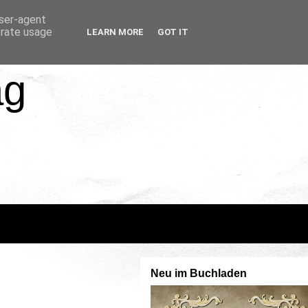
user-agent
erate usage
LEARN MORE
GOT IT
ag
Neu im Buchladen