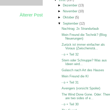
►
Dezember
(13)
►
November
(10)
Älterer Post
►
Oktober
(5)
▼
September
(12)
Nachtrag: 2x Strandurlaub
Mein Freund die Technik? (Blog
Neuerungen)
Zurück ist immer einfacher als
Voraus (Zwischenstä...
- o + Teil 32
Stern oder Schnuppe? Was aus
Ideen wird...
Gulasch nach Art des Hauses
Mein Freund die KI
- o + Teil 31
Avengers (vorsicht Spoiler)
The Wind Done Gone. Oder: Ther
are two sides of e...
- o + Teil 30