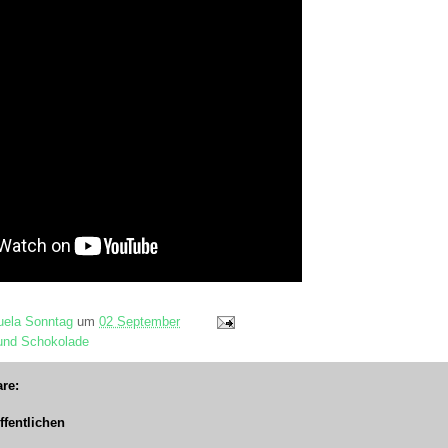
ela Sonntag
um
02 September
und Schokolade
re:
fentlichen