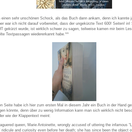
h einen sehr unschönen Schock, als das Buch dann ankam, denn ich kannte ja
er war ich nicht darauf vorbereitet, dass der ungekürzte Text 600! Seiten! in! 
 gekürzt wurde, ist wirklich schwer zu sagen, teilweise kamen mir beim Lese
elte Textpassagen wiedererkannt habe.^^
en Seite habe ich hier zum ersten Mal in diesem Jahr ein Buch in der Hand ge
en könnte, denn über zu wenig Information kann man sich wirklich nicht bes
der wie der Klappentext meint:
aguered queen, Marie Antoinette, wrongly accused of uttering the infamous “
f ridicule and curiosity even before her death; she has since been the object 