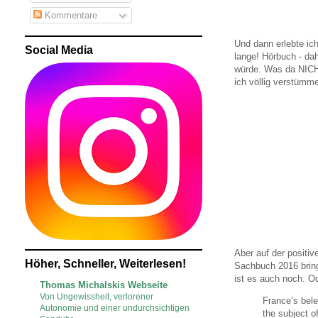
Kommentare
Und dann erlebte ic
Social Media
lange! Hörbuch - dah
würde. Was da NICHT
ich völlig verstümm
Aber auf der positiv
Höher, Schneller, Weiterlesen!
Sachbuch 2016 bring
ist es auch noch. O
Thomas Michalskis Webseite
Von Ungewissheit, verlorener
France’s bele
Autonomie und einer undurchsichtigen
the subject o