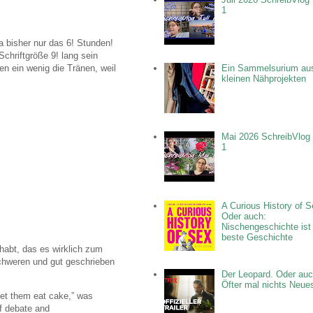
1
 bisher nur das 6! Stunden!
Schriftgröße 9! lang sein
n ein wenig die Tränen, weil
Ein Sammelsurium au
kleinen Nähprojekten
Mai 2026 SchreibVlog 
1
A Curious History of S
Oder auch:
Nischengeschichte ist
beste Geschichte
habt, das es wirklich zum
chweren und gut geschrieben
Der Leopard. Oder auc
Öfter mal nichts Neue
Let them eat cake,” was
of debate and