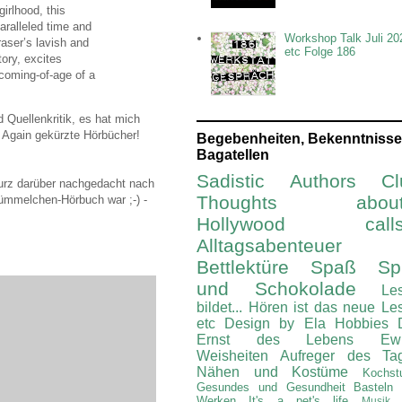
girlhood, this
paralleled time and
Workshop Talk Juli 20
aser’s lavish and
etc Folge 186
ory, excites
 coming-of-age of a
Quellenkritik, es hat mich
 Again gekürzte Hörbücher!
Begebenheiten, Bekenntnisse
Bagatellen
Sadistic Authors Cl
kurz darüber nachgedacht nach
Thoughts about.
Stümmelchen-Hörbuch war ;-) -
Hollywood calls.
Alltagsabenteuer
Bettlektüre
Spaß Spi
und Schokolade
Le
bildet...
Hören ist das neue Le
etc
Design by Ela
Hobbies
Ernst des Lebens
Ew
Weisheiten
Aufreger des Ta
Nähen und Kostüme
Kochst
Gesundes und Gesundheit
Basteln
Werken
It's a pet's life
Musik 