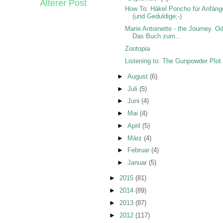
Älterer Post
How To: Häkel Poncho für Anfäng
(und Geduldige;-)
Marie Antoinette - the Journey. Od
Das Buch zum...
Zootopia
Listening to: The Gunpowder Plot
►
August
(6)
►
Juli
(5)
►
Juni
(4)
►
Mai
(4)
►
April
(5)
►
März
(4)
►
Februar
(4)
►
Januar
(5)
►
2015
(81)
►
2014
(89)
►
2013
(87)
►
2012
(117)