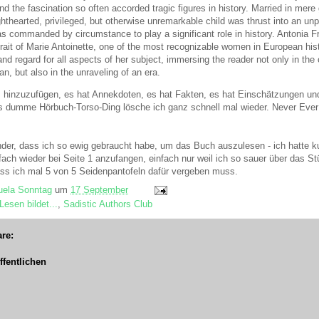
nd the fascination so often accorded tragic figures in history. Married in mere 
ighthearted, privileged, but otherwise unremarkable child was thrust into an un
s commanded by circumstance to play a significant role in history. Antonia Fr
rait of Marie Antoinette, one of the most recognizable women in European hist
d regard for all aspects of her subject, immersing the reader not only in the
n, but also in the unraveling of an era.
 hinzuzufügen, es hat Annekdoten, es hat Fakten, es hat Einschätzungen und 
as dumme Hörbuch-Torso-Ding lösche ich ganz schnell mal wieder. Never Ever
nder, dass ich so ewig gebraucht habe, um das Buch auszulesen - ich hatte 
nfach wieder bei Seite 1 anzufangen, einfach nur weil ich so sauer über das 
ss ich mal 5 von 5 Seidenpantofeln dafür vergeben muss.
ela Sonntag
um
17 September
Lesen bildet...
,
Sadistic Authors Club
re:
fentlichen