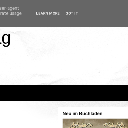
user-agent
erate usage
LEARN MORE
GOT IT
ag
Neu im Buchladen