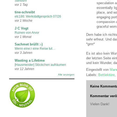
Sanduhr
speculation a
vor 1 Tag
essentially l
tine-schreibt
place, and wa
etc186: Werkstattgespräch 07/26
engaging port
vor 1 Woche
compassion an
graceful woma
J C Vogt
Ruinen von Arvor
Dem habe ich nichts
vor 1 Monat
sehr erfreut. Und d
*grrrr*
Sachmet brüllt :-)
Wenn eine:r eine Reise tut…
vor 3 Jahren
Es ist also kein Wu
der letzten Seite ei
Wasting a Lifetime
und kein Wunder, da
[Hausmeister] Stöckchen aufräumen
vor 12 Jahren
Eingestellt von
Manu
Labels:
Bettlektüre
,
Alle anzeigen
Keine Kommenta
Kommentar veröf
Vielen Dank!