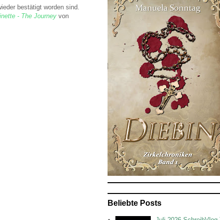
eder bestätigt worden sind.
inette - The Journey
von
Beliebte Posts
Juli 2026 SchreibVlog 