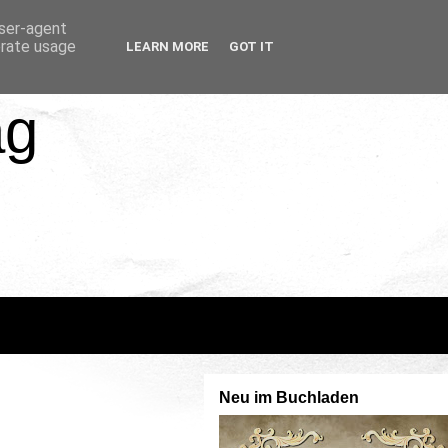
user-agent
erate usage
LEARN MORE
GOT IT
ag
Neu im Buchladen