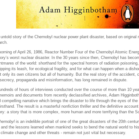
untold story of the Chernobyl nuclear power plant disaster, based on original 
arch.
morning of April 26, 1986, Reactor Number Four of the Chernobyl Atomic Ener
story’s worst nuclear disaster. In the 30 years since then, Chernobyl has beco
ghtmares of the world: shorthand for the spectral horrors of radiation poisoning
ipping its leash, for ecological fragility, and for what can happen when a dish
 only its own citizens but all of humanity. But the real story of the accident,
secrecy, propaganda and misinformation, has long remained in dispute.
ndreds of hours of interviews conducted over the course of more than 10 years
memoirs and documents from recently declassified archives, Adam Higginbot
 compelling narrative which brings the disaster to life through the eyes of 
irsthand. The result is a masterful nonfiction thriller and the definitive account
ry: a story that is more complex, more human and more terrifying than the S
hernobyl
is an indelible portrait of one of the great disasters of the 20th centu
 and the lessons learned when mankind seeks to bend the natural world to his 
f climate change and other threats - remain not just vital but necessary.