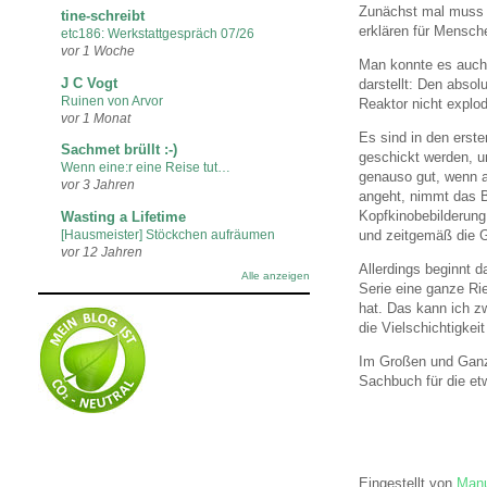
Zunächst mal muss 
tine-schreibt
erklären für Mensche
etc186: Werkstattgespräch 07/26
vor 1 Woche
Man konnte es auch r
J C Vogt
darstellt: Den absol
Ruinen von Arvor
Reaktor nicht explo
vor 1 Monat
Es sind in den ers
Sachmet brüllt :-)
geschickt werden, u
Wenn eine:r eine Reise tut…
genauso gut, wenn a
vor 3 Jahren
angeht, nimmt das B
Kopfkinobebilderung 
Wasting a Lifetime
[Hausmeister] Stöckchen aufräumen
und zeitgemäß die 
vor 12 Jahren
Allerdings beginnt d
Alle anzeigen
Serie eine ganze Ri
hat. Das kann ich z
die Vielschichtigke
Im Großen und Ganzen
Sachbuch für die etw
Eingestellt von
Manu