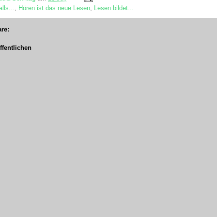
lls...
,
Hören ist das neue Lesen
,
Lesen bildet...
re:
fentlichen