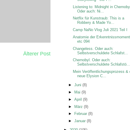
Listening to: Midnight in Chernoby
Oder auch: Ni...
Netflix für Kunstraub: This is a
Robbery & Made Yo...
Camp NaNo Vlog Juli 2021 Teil I
Anatomie der Erkenntnissmoment
etc 094
Changeless. Oder auch:
Älterer Post
Selbstverschuldete Schlafst...
Chernobyl. Oder auch:
Selbstverschuldete Schlafstö..
Mein Veröffentlichungsprozess &
neue Elysion C...
►
Juni
(8)
►
Mai
(9)
►
April
(9)
►
März
(9)
►
Februar
(8)
►
Januar
(8)
►
2020
(105)