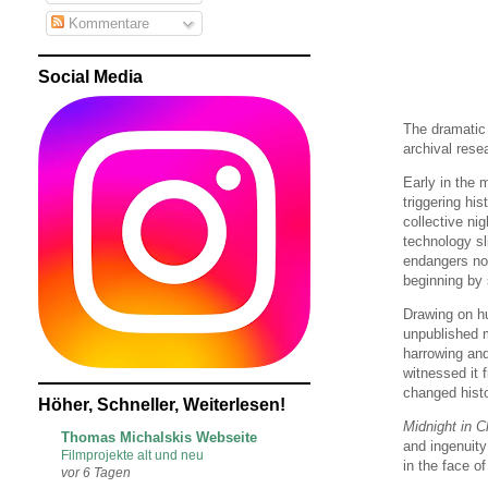
Kommentare
Social Media
The dramatic 
archival rese
Early in the 
triggering hi
collective ni
technology sl
endangers not
beginning by 
Drawing on hu
unpublished 
harrowing and
witnessed it f
changed histo
Höher, Schneller, Weiterlesen!
Midnight in C
Thomas Michalskis Webseite
and ingenuity
Filmprojekte alt und neu
in the face o
vor 6 Tagen