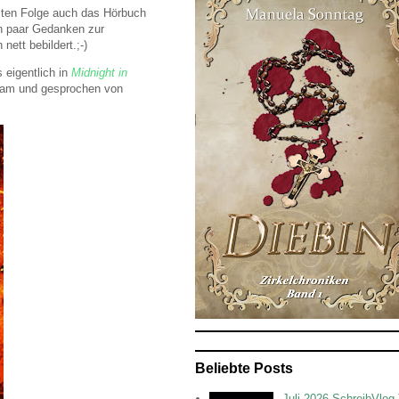
etzten Folge auch das Hörbuch
in paar Gedanken zur
tt bebildert.;-)
eigentlich in
Midnight in
ham und gesprochen von
Beliebte Posts
Juli 2026 SchreibVlog 