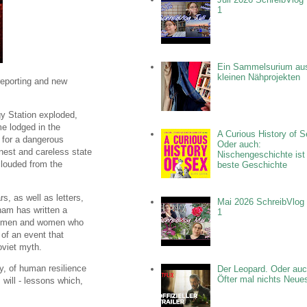
1
Ein Sammelsurium au
kleinen Nähprojekten
reporting and new
gy Station exploded,
me lodged in the
A Curious History of S
, for a dangerous
Oder auch:
onest and careless state
Nischengeschichte ist
 clouded from the
beste Geschichte
, as well as letters,
Mai 2026 SchreibVlog 
ham has written a
1
the men and women who
 of an event that
oviet myth.
ry, of human resilience
Der Leopard. Oder auc
Öfter mal nichts Neue
will - lessons which,