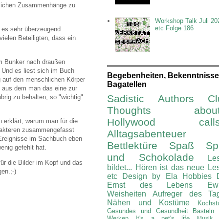
ftlichen Zusammenhänge zu
Workshop Talk Juli 20
etc Folge 186
nd es sehr überzeugend
ielen Beteiligten, dass ein
em Bunker nach draußen
 Und es liest sich im Buch
Begebenheiten, Bekenntnisse
g auf den menschlichen Körper
Bagatellen
d aus dem man das eine zur
Sadistic Authors Cl
rig zu behalten, so "wichtig"
Thoughts about.
Hollywood calls.
h erklärt, warum man für die
harakteren zusammengefasst
Alltagsabenteuer
r Ereignisse im Sachbuch eben
Bettlektüre
Spaß Spi
enig gefehlt hat.
und Schokolade
Le
ür die Bilder im Kopf und das
bildet...
Hören ist das neue Le
en.;-)
etc
Design by Ela
Hobbies
Ernst des Lebens
Ew
Weisheiten
Aufreger des Ta
Nähen und Kostüme
Kochst
Gesundes und Gesundheit
Basteln
Werken
It's a pet's life
Musik 