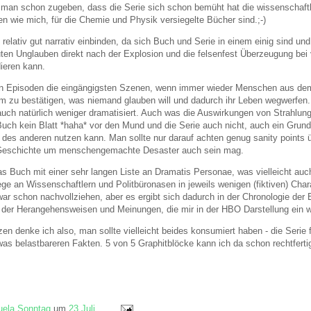
man schon zugeben, dass die Serie sich schon bemüht hat die wissenscha
n wie mich, für die Chemie und Physik versiegelte Bücher sind.;-)
elativ gut narrativ einbinden, da sich Buch und Serie in einem einig sind u
uten Unglauben direkt nach der Explosion und die felsenfest Überzeugung bei v
dieren kann.
ten Episoden die eingängigsten Szenen, wenn immer wieder Menschen aus d
m zu bestätigen, was niemand glauben will und dadurch ihr Leben wegwerfen.
uch natürlich weniger dramatisiert. Auch was die Auswirkungen von Strahlun
uch kein Blatt *haha* vor den Mund und die Serie auch nicht, auch ein Grun
des anderen nutzen kann. Man sollte nur darauf achten genug sanity points üb
Geschichte um menschengemachte Desaster auch sein mag.
as Buch mit einer sehr langen Liste an Dramatis Personae, was vielleicht auc
ege an Wissenschaftlern und Politbüronasen in jeweils wenigen (fiktiven) C
war schon nachvollziehen, aber es ergibt sich dadurch in der Chronologie de
it der Herangehensweisen und Meinungen, die mir in der HBO Darstellung ein w
 denke ich also, man sollte vielleicht beides konsumiert haben - die Serie f
as belastbareren Fakten. 5 von 5 Graphitblöcke kann ich da schon rechtfertig
ela Sonntag
um
23 Juli