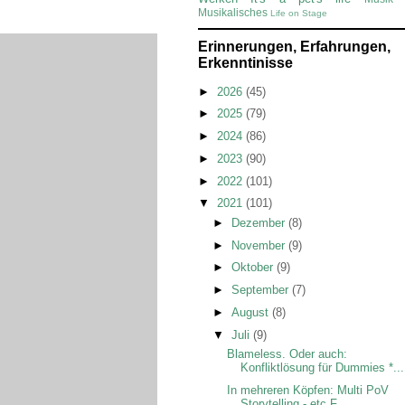
Musikalisches
Life on Stage
Erinnerungen, Erfahrungen,
Erkenntinisse
►
2026
(45)
►
2025
(79)
►
2024
(86)
►
2023
(90)
►
2022
(101)
▼
2021
(101)
►
Dezember
(8)
►
November
(9)
►
Oktober
(9)
►
September
(7)
►
August
(8)
▼
Juli
(9)
Blameless. Oder auch:
Konfliktlösung für Dummies *...
In mehreren Köpfen: Multi PoV
Storytelling - etc F...