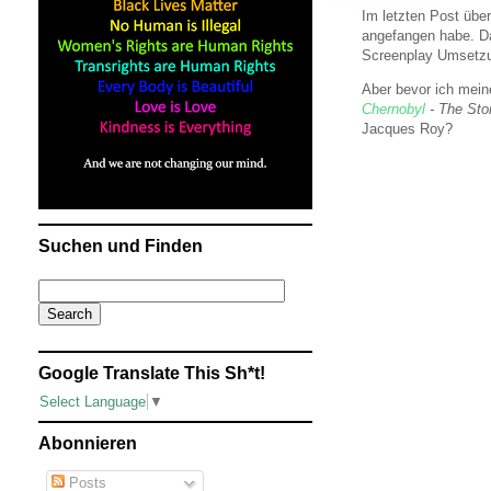
Im letzten Post über
angefangen habe. Da
Screenplay Umsetzun
Aber bevor ich mei
Chernobyl
- The Stor
Jacques Roy?
Suchen und Finden
Google Translate This Sh*t!
Select Language
▼
Abonnieren
Posts