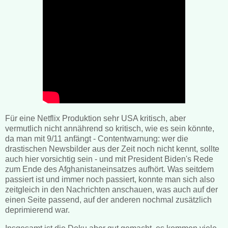
Für eine Netflix Produktion sehr USA kritisch, aber
vermutlich nicht annährend so kritisch, wie es sein könnte,
da man mit 9/11 anfängt - Contentwarnung: wer die
drastischen Newsbilder aus der Zeit noch nicht kennt, sollte
auch hier vorsichtig sein - und mit President Biden's Rede
zum Ende des Afghanistaneinsatzes aufhört. Was seitdem
passiert ist und immer noch passiert, konnte man sich also
zeitgleich in den Nachrichten anschauen, was auch auf der
einen Seite passend, auf der anderen nochmal zusätzlich
deprimierend war.