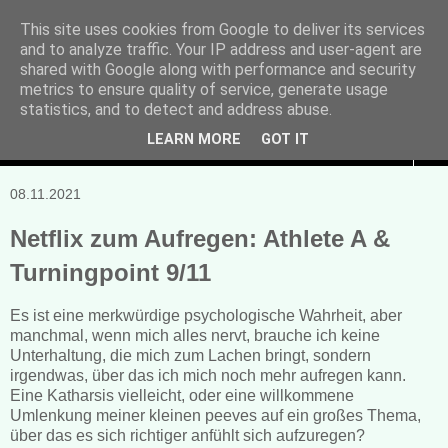
This site uses cookies from Google to deliver its services
and to analyze traffic. Your IP address and user-agent are
Manuela Sonntag
shared with Google along with performance and security
metrics to ensure quality of service, generate usage
Bücher, Blogs & mehr
statistics, and to detect and address abuse.
LEARN MORE
GOT IT
▼
08.11.2021
Netflix zum Aufregen: Athlete A &
Turningpoint 9/11
Es ist eine merkwürdige psychologische Wahrheit, aber
manchmal, wenn mich alles nervt, brauche ich keine
Unterhaltung, die mich zum Lachen bringt, sondern
irgendwas, über das ich mich noch mehr aufregen kann.
Eine Katharsis vielleicht, oder eine willkommene
Umlenkung meiner kleinen peeves auf ein großes Thema,
über das es sich richtiger anfühlt sich aufzuregen?