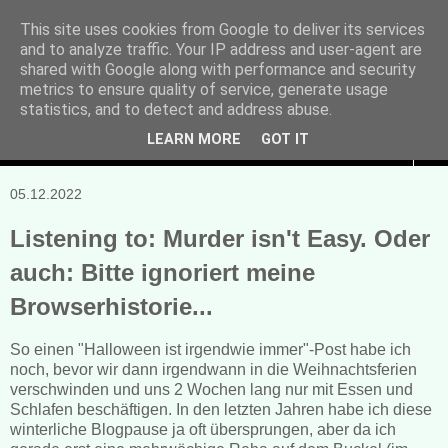
This site uses cookies from Google to deliver its services
and to analyze traffic. Your IP address and user-agent are
Manuela Sonntag
shared with Google along with performance and security
metrics to ensure quality of service, generate usage
Bücher, Blogs & mehr
statistics, and to detect and address abuse.
LEARN MORE
GOT IT
▼
05.12.2022
Listening to: Murder isn't Easy. Oder
auch: Bitte ignoriert meine
Browserhistorie...
So einen "Halloween ist irgendwie immer"-Post habe ich
noch, bevor wir dann irgendwann in die Weihnachtsferien
verschwinden und uns 2 Wochen lang nur mit Essen und
Schlafen beschäftigen. In den letzten Jahren habe ich diese
winterliche Blogpause ja oft übersprungen, aber da ich