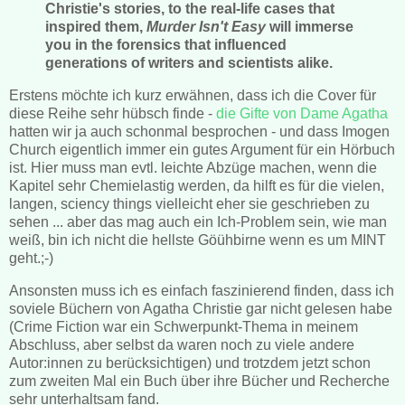
Christie's stories, to the real-life cases that
inspired them,
Murder Isn't Easy
will immerse
you in the forensics that influenced
generations of writers and scientists alike.
Erstens möchte ich kurz erwähnen, dass ich die Cover für
diese Reihe sehr hübsch finde -
die Gifte von Dame Agatha
hatten wir ja auch schonmal besprochen - und dass Imogen
Church eigentlich immer ein gutes Argument für ein Hörbuch
ist. Hier muss man evtl. leichte Abzüge machen, wenn die
Kapitel sehr Chemielastig werden, da hilft es für die vielen,
langen, sciency things vielleicht eher sie geschrieben zu
sehen ... aber das mag auch ein Ich-Problem sein, wie man
weiß, bin ich nicht die hellste Göühbirne wenn es um MINT
geht.;-)
Ansonsten muss ich es einfach faszinierend finden, dass ich
soviele Büchern von Agatha Christie gar nicht gelesen habe
(Crime Fiction war ein Schwerpunkt-Thema in meinem
Abschluss, aber selbst da waren noch zu viele andere
Autor:innen zu berücksichtigen) und trotzdem jetzt schon
zum zweiten Mal ein Buch über ihre Bücher und Recherche
sehr unterhaltsam fand.