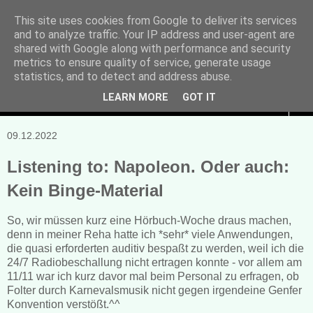
This site uses cookies from Google to deliver its services
and to analyze traffic. Your IP address and user-agent are
Manuela Sonntag
shared with Google along with performance and security
metrics to ensure quality of service, generate usage
Bücher, Blogs & mehr
statistics, and to detect and address abuse.
LEARN MORE
GOT IT
▼
09.12.2022
Listening to: Napoleon. Oder auch:
Kein Binge-Material
So, wir müssen kurz eine Hörbuch-Woche draus machen,
denn in meiner Reha hatte ich *sehr* viele Anwendungen,
die quasi erforderten auditiv bespaßt zu werden, weil ich die
24/7 Radiobeschallung nicht ertragen konnte - vor allem am
11/11 war ich kurz davor mal beim Personal zu erfragen, ob
Folter durch Karnevalsmusik nicht gegen irgendeine Genfer
Konvention verstößt.^^