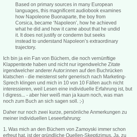
Based on primary sources in many European
languages, this magnificent audiobook examines
how Napoleone Buonaparte, the boy from
Corsica, became ‘Napoleon’, how he achieved
what he did and how it came about that he undid
it. It does not justify or condemn but seeks
instead to understand Napoleon’s extraordinary
trajectory.
Ich bin ja ein Fan von Büchern, die noch vernünftige
Klappentexte haben und nicht nur irgendwelche Zitate
irgendwelcher anderer Autor:innen auf den Buchrücken
klatschen - die meistenst sehr generisch nach Marketing-
Sprech klingen und mich in 10 von 10 Fällen auch nicht
interessieren, weil Lesen eine individuelle Erfahrung ist, but
I digress... - aber hier weiß man ja kaum noch, was man
noch zum Buch an sich sagen soll. ;-)
Daher nur noch zwei kurze, persönliche Anmerkungen zu
meiner individuellen Leseerfahrung:
1. Was mich an den Büchern von Zamoyski immer schon
erfreut hat, ist der gründliche Quellen-Skeptizimus. Ja, zu