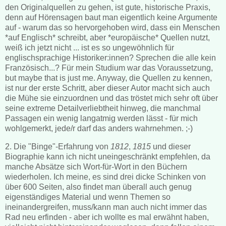
den Originalquellen zu gehen, ist gute, historische Praxis,
denn auf Hörensagen baut man eigentlich keine Argumente
auf - warum das so hervorgehoben wird, dass ein Menschen
*auf Englisch* schreibt, aber *europäische* Quellen nutzt,
weiß ich jetzt nicht ... ist es so ungewöhnlich für
englischsprachige Historiker:innen? Sprechen die alle kein
Französisch...? Für mein Studium war das Voraussetzung,
but maybe that is just me. Anyway, die Quellen zu kennen,
ist nur der erste Schritt, aber dieser Autor macht sich auch
die Mühe sie einzuordnen und das tröstet mich sehr oft über
seine extreme Detailverliebtheit hinweg, die manchmal
Passagen ein wenig langatmig werden lässt - für mich
wohlgemerkt, jede/r darf das anders wahrnehmen. ;-)
2. Die "Binge"-Erfahrung von
1812
,
1815
und dieser
Biographie kann ich nicht uneingeschränkt empfehlen, da
manche Absätze sich Wort-für-Wort in den Büchern
wiederholen. Ich meine, es sind drei dicke Schinken von
über 600 Seiten, also findet man überall auch genug
eigenständiges Material und wenn Themen so
ineinandergreifen, muss/kann man auch nicht immer das
Rad neu erfinden - aber ich wollte es mal erwähnt haben,