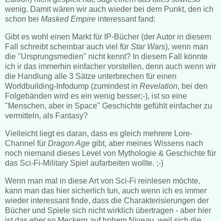
wenig. Damit wären wir auch wieder bei dem Punkt, den ich
schon bei
Masked Empire
interessant fand:
Gibt es wohl einen Markt für IP-Bücher (der Autor in diesem
Fall schreibt scheinbar auch viel für
Star Wars
), wenn man
die "Ursprungsmedien" nicht kennt? In diesem Fall könnte
ich ir das immerhin einfacher vorstellen, denn auch wenn wir
die Handlung alle 3 Sätze unterbrechen für einen
Worldbuilding-Infodump (zumindest in
Revelation
, bei den
Folgebänden wird es ein wenig besser;-), ist so eine
"Menschen, aber in Space" Geschichte gefühlt einfacher zu
vermitteln, als Fantasy?
Vielleicht liegt es daran, dass es gleich mehrere Lore-
Channel für
Dragon Age
gibt, aber meines Wissens nach
noch niemand dieses Level von Mythologie & Geschichte für
das Sci-Fi-Military Spiel aufarbeiten wollte. ;-)
Wenn man mal in diese Art von Sci-Fi reinlesen möchte,
kann man das hier sicherlich tun, auch wenn ich es immer
wieder interessant finde, dass die Charakterisierungen der
Bücher und Spiele sich nicht wirklich übertragen - aber hier
ist das eher so Meckern auf hohem Niveau, weil sich die