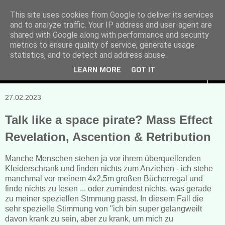
This site uses cookies from Google to deliver its services
and to analyze traffic. Your IP address and user-agent are
Manuela Sonntag
shared with Google along with performance and security
metrics to ensure quality of service, generate usage
Bücher, Blogs & mehr
statistics, and to detect and address abuse.
LEARN MORE
GOT IT
▼
27.02.2023
Talk like a space pirate? Mass Effect
Revelation, Ascention & Retribution
Manche Menschen stehen ja vor ihrem überquellenden
Kleiderschrank und finden nichts zum Anziehen - ich stehe
manchmal vor meinem 4x2,5m großen Bücherregal und
finde nichts zu lesen ... oder zumindest nichts, was gerade
zu meiner speziellen Stmmung passt. In diesem Fall die
sehr spezielle Stimmung von "ich bin super gelangweilt
davon krank zu sein, aber zu krank, um mich zu