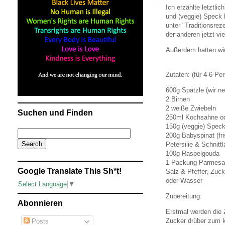
Ich erzählte letztl
und (veggie) Speck k
unter "Traditionsrez
der anderen jetzt vie
Außerdem hatten wir
Zutaten: (für 4-6 Pe
600g Spätzle (wir n
2 Birnen
2 weiße Zwiebeln
Suchen und Finden
250ml Kochsahne o
150g (veggie) Speck
200g Babyspinat (fri
Petersilie & Schnitt
100g Raspelgouda
1 Packung Parmesa
Google Translate This Sh*t!
Salz & Pfeffer, Zuck
oder Wasser
Select Language
▼
Zubereitung:
Abonnieren
Erstmal werden die 
Zucker drüber zum 
Posts