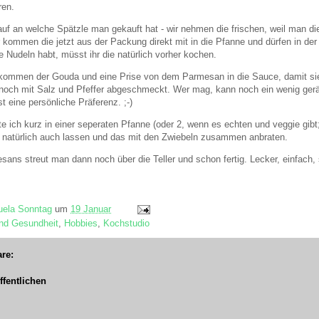
ren.
 an welche Spätzle man gekauft hat - wir nehmen die frischen, weil man die e
kommen die jetzt aus der Packung direkt mit in die Pfanne und dürfen in der 
 Nudeln habt, müsst ihr die natürlich vorher kochen.
ommen der Gouda und eine Prise von dem Parmesan in die Sauce, damit sie
 noch mit Salz und Pfeffer abgeschmeckt. Wer mag, kann noch ein wenig ger
t eine persönliche Präferenz. ;-)
e ich kurz in einer seperaten Pfanne (oder 2, wenn es echten und veggie gibt;
 natürlich auch lassen und das mit den Zwiebeln zusammen anbraten.
ns streut man dann noch über die Teller und schon fertig. Lecker, einfach, sc
ela Sonntag
um
19 Januar
nd Gesundheit
,
Hobbies
,
Kochstudio
re:
fentlichen