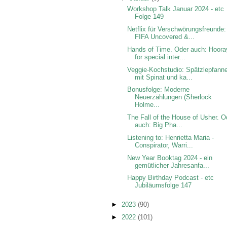
Workshop Talk Januar 2024 - etc
Folge 149
Netflix für Verschwörungsfreunde:
FIFA Uncovered &...
Hands of Time. Oder auch: Hoora
for special inter...
Veggie-Kochstudio: Spätzlepfann
mit Spinat und ka...
Bonusfolge: Moderne
Neuerzählungen (Sherlock
Holme...
The Fall of the House of Usher. O
auch: Big Pha...
Listening to: Henrietta Maria -
Conspirator, Warri...
New Year Booktag 2024 - ein
gemütlicher Jahresanfa...
Happy Birthday Podcast - etc
Jubiläumsfolge 147
►
2023
(90)
►
2022
(101)