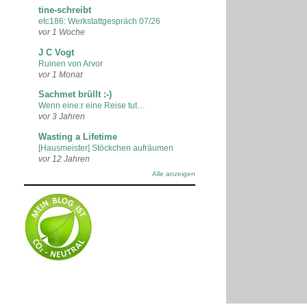
tine-schreibt
etc186: Werkstattgespräch 07/26
vor 1 Woche
J C Vogt
Ruinen von Arvor
vor 1 Monat
Sachmet brüllt :-)
Wenn eine:r eine Reise tut…
vor 3 Jahren
Wasting a Lifetime
[Hausmeister] Stöckchen aufräumen
vor 12 Jahren
Alle anzeigen