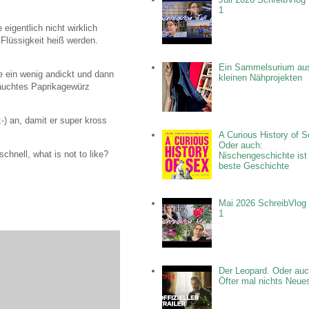
1
igentlich nicht wirklich
Flüssigkeit heiß werden.
Ein Sammelsurium au
 ein wenig andickt und dann
kleinen Nähprojekten
äuchtes Paprikagewürz
-) an, damit er super kross
A Curious History of S
Oder auch:
hnell, what is not to like?
Nischengeschichte ist
beste Geschichte
Mai 2026 SchreibVlog 
1
Der Leopard. Oder auc
Öfter mal nichts Neue