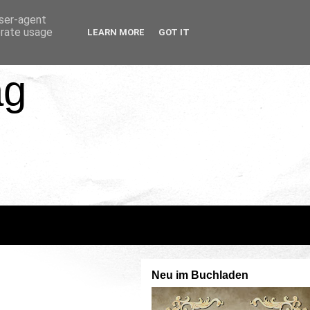
user-agent
erate usage
LEARN MORE
GOT IT
ag
Neu im Buchladen