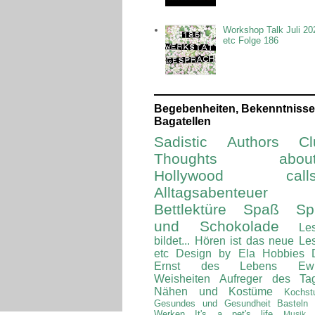
Workshop Talk Juli 20
etc Folge 186
Begebenheiten, Bekenntnisse
Bagatellen
Sadistic Authors Cl
Thoughts about.
Hollywood calls.
Alltagsabenteuer
Bettlektüre
Spaß Spi
und Schokolade
Le
bildet...
Hören ist das neue Le
etc
Design by Ela
Hobbies
Ernst des Lebens
Ew
Weisheiten
Aufreger des Ta
Nähen und Kostüme
Kochst
Gesundes und Gesundheit
Basteln
Werken
It's a pet's life
Musik 