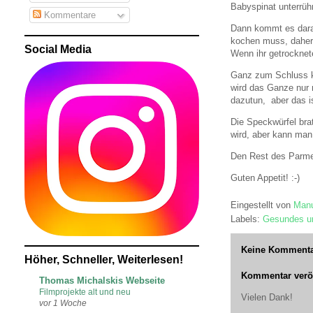
Babyspinat unterrüh
Kommentare
Dann kommt es darauf
kochen muss, daher 
Social Media
Wenn ihr getrocknete
Ganz zum Schluss k
wird das Ganze nur
dazutun, aber das is
Die Speckwürfel brat
wird, aber kann man
Den Rest des Parmesa
Guten Appetit! :-)
Eingestellt von
Manu
Labels:
Gesundes u
Keine Kommenta
Höher, Schneller, Weiterlesen!
Kommentar veröf
Thomas Michalskis Webseite
Filmprojekte alt und neu
Vielen Dank!
vor 1 Woche