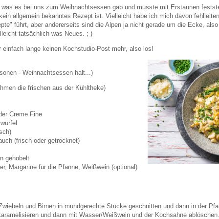
ich was es bei uns zum Weihnachtsessen gab und musste mit Erstaunen festste
ein allgemein bekanntes Rezept ist. Vielleicht habe ich mich davon fehlleite
epte" führt, aber andererseits sind die Alpen ja nicht gerade um die Ecke, als
lleicht tatsächlich was Neues. ;-)
 einfach lange keinen Kochstudio-Post mehr, also los!
rsonen - Weihnachtsessen halt...)
ehmen die frischen aus der Kühltheke)
der Creme Fine
würfel
sch)
lauch (frisch oder getrocknet)
n gehobelt
er, Margarine für die Pfanne, Weißwein (optional)
Zwiebeln und Birnen in mundgerechte Stücke geschnitten und dann in der Pf
karamelisieren und dann mit Wasser/Weißwein und der Kochsahne ablöschen