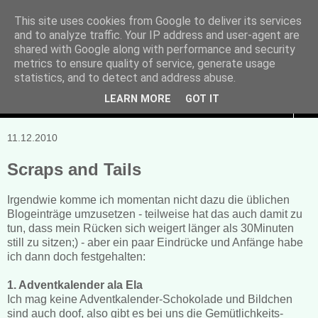
This site uses cookies from Google to deliver its services
and to analyze traffic. Your IP address and user-agent are
Manuela Sonntag
shared with Google along with performance and security
metrics to ensure quality of service, generate usage
Bücher, Blogs & mehr
statistics, and to detect and address abuse.
LEARN MORE
GOT IT
▼
11.12.2010
Scraps and Tails
Irgendwie komme ich momentan nicht dazu die üblichen
Blogeinträge umzusetzen - teilweise hat das auch damit zu
tun, dass mein Rücken sich weigert länger als 30Minuten
still zu sitzen;) - aber ein paar Eindrücke und Anfänge habe
ich dann doch festgehalten:
1. Adventkalender ala Ela
Ich mag keine Adventkalender-Schokolade und Bildchen
sind auch doof, also gibt es bei uns die Gemütlichkeits-