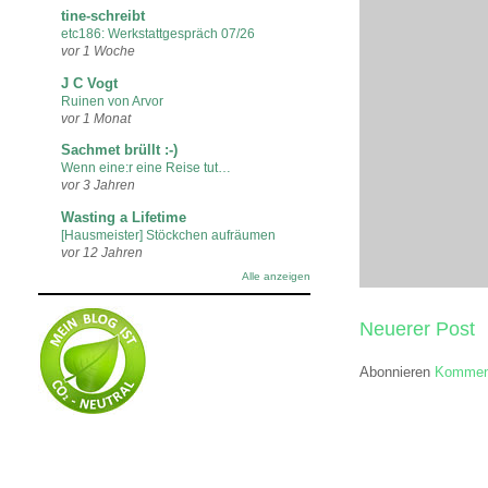
tine-schreibt
etc186: Werkstattgespräch 07/26
vor 1 Woche
J C Vogt
Ruinen von Arvor
vor 1 Monat
Sachmet brüllt :-)
Wenn eine:r eine Reise tut…
vor 3 Jahren
Wasting a Lifetime
[Hausmeister] Stöckchen aufräumen
vor 12 Jahren
Alle anzeigen
Neuerer Post
Abonnieren
Komment