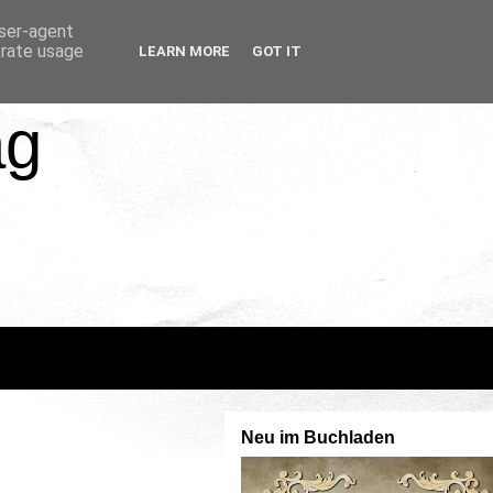
user-agent
erate usage
LEARN MORE
GOT IT
ag
Neu im Buchladen