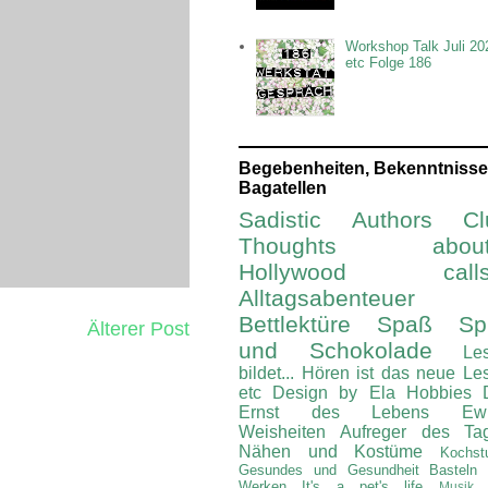
Workshop Talk Juli 20
etc Folge 186
Begebenheiten, Bekenntnisse
Bagatellen
Sadistic Authors Cl
Thoughts about.
Hollywood calls.
Alltagsabenteuer
Bettlektüre
Spaß Spi
Älterer Post
und Schokolade
Le
bildet...
Hören ist das neue Le
etc
Design by Ela
Hobbies
Ernst des Lebens
Ew
Weisheiten
Aufreger des Ta
Nähen und Kostüme
Kochst
Gesundes und Gesundheit
Basteln
Werken
It's a pet's life
Musik 