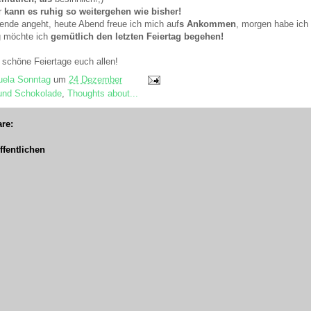
r
kann es ruhig so weitergehen wie bisher!
nde angeht, heute Abend freue ich mich auf
s Ankommen
, morgen habe ich
g möchte ich
gemütlich den letzten Feiertag begehen!
 schöne Feiertage euch allen!
ela Sonntag
um
24 Dezember
und Schokolade
,
Thoughts about...
re:
fentlichen