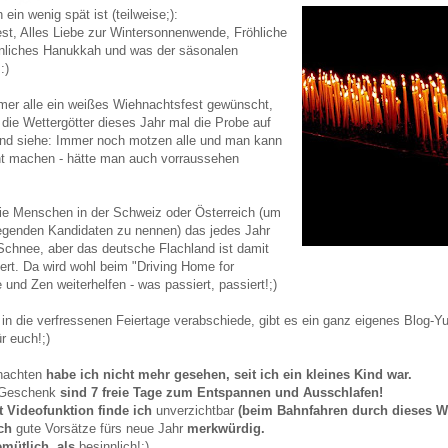
in wenig spät ist (teilweise;):
st, Alles Liebe zur Wintersonnenwende, Fröhliche
nliches Hanukkah und was der säsonalen
:)
mer alle ein weißes Wiehnachtsfest gewünscht,
die Wettergötter dieses Jahr mal die Probe auf
und siehe: Immer noch motzen alle und man kann
 machen - hätte man auch vorraussehen
die Menschen in der Schweiz oder Österreich (um
iegenden Kandidaten zu nennen) das jedes Jahr
Schnee, aber das deutsche Flachland ist damit
ert. Da wird wohl beim "Driving Home for
und Zen weiterhelfen - was passiert, passiert!;)
in die verfressenen Feiertage verabschiede, gibt es ein ganz eigenes Blog-Yu
ür euch!;)
nachten
habe ich nicht mehr gesehen, seit ich ein kleines Kind war.
 Geschenk
sind 7 freie Tage zum Entspannen und Ausschlafen!
 Videofunktion finde ich
unverzichtbar
(beim Bahnfahren durch dieses We
ch
gute Vorsätze fürs neue Jahr
merkwürdig.
emütlich, als
besinnlich!;)