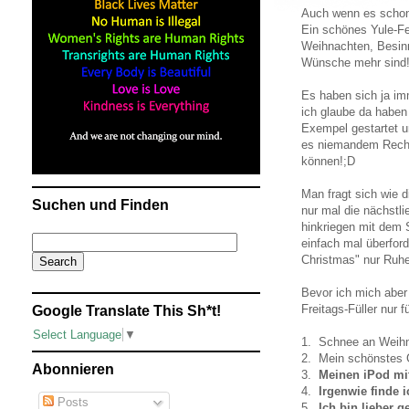
Auch wenn es schon e
Ein schönes Yule-Fe
Weihnachten, Besin
Wünsche mehr sind!
Es haben sich ja im
ich glaube da haben 
Exempel gestartet 
es niemandem Recht
können!;D
Man fragt sich wie 
Suchen und Finden
nur mal die nächstl
hinkriegen mit dem 
einfach mal überford
Christmas" nur Ruhe 
Bevor ich mich aber 
Freitags-Füller nur f
Google Translate This Sh*t!
Select Language
▼
1. Schnee an Weih
2. Mein schönstes
Abonnieren
3.
Meinen iPod mit
4.
Irgenwie finde i
Posts
5.
Ich bin lieber g