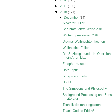
►
2011
(155)
▼
2010
(171)
▼
Dezember
(14)
Silvester-Füller
Berühmte letzte Worte 2010
Winterimpressionen 2010
Dreimal Weihnachten kochen
Weihnachts-Füller
Die Soziologie und Ich. Oder: Ich 
ein Affen-El...
Zu spät, zu spät...
Holz...*pff*
Scraps and Tails
Huch!
The Simpsons and Philosophy
Background Processing und Bons
Literatur
Technik die (un-)begeistert
Thank God its Friday!