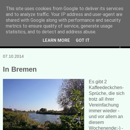
This site uses cookies from Google to deliver its services
and to analyze traffic. Your IP address and user-agent are
Manuela Sonntag
shared with Google along with performance and security
metrics to ensure quality of service, generate usage
Bücher, Blogs & mehr
statistics, and to detect and address abuse.
LEARN MORE
GOT IT
▼
07.10.2014
In Bremen
Es gibt 2
Kaffeedeckchen-
Sprüche, die sich
trotz all ihrer
Vereinfachung
immer wieder -
und vor allem an
diesem
Wochenende;-) -