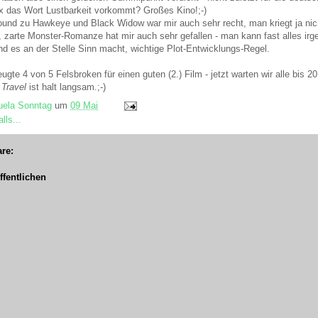
4x das Wort Lustbarkeit vorkommt? Großes Kino!;-)
und zu Hawkeye und Black Widow war mir auch sehr recht, man kriegt ja nic
e, zarte Monster-Romanze hat mir auch sehr gefallen - man kann fast alles i
und es an der Stelle Sinn macht, wichtige Plot-Entwicklungs-Regel.
ugte 4 von 5 Felsbroken für einen guten (2.) Film - jetzt warten wir alle bis 
Travel
ist halt langsam.;-)
ela Sonntag
um
09 Mai
lls...
re:
fentlichen