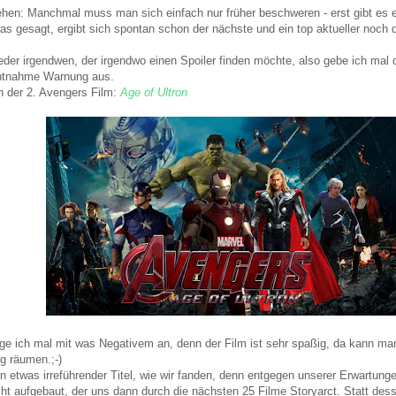
en: Manchmal muss man sich einfach nur früher beschweren - erst gibt es e
s gesagt, ergibt sich spontan schon der nächste und ein top aktueller noch d
der irgendwen, der irgendwo einen Spoiler finden möchte, also gebe ich mal d
chtnahme Warnung aus.
ch der 2. Avengers Film:
Age of Ultron
 ich mal mit was Negativem an, denn der Film ist sehr spaßig, da kann man 
g räumen.;-)
ein etwas irreführender Titel, wie wir fanden, denn entgegen unserer Erwartunge
t aufgebaut, der uns dann durch die nächsten 25 Filme Storyarct. Statt dess