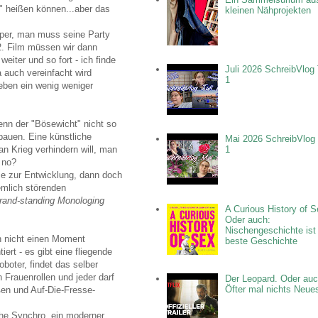
" heißen können...aber das
kleinen Nähprojekten
super, man muss seine Party
2. Film müssen wir dann
iter und so fort - ich finde
Juli 2026 SchreibVlog 
a auch vereinfacht wird
1
eben ein wenig weniger
nn der "Bösewicht" nicht so
bauen. Eine künstliche
Mai 2026 SchreibVlog 
an Krieg verhindern will, man
1
 no?
ce zur Entwicklung, dann doch
iemlich störenden
rand-standing Monologing
A Curious History of S
Oder auch:
Nischengeschichte ist
en nicht einen Moment
beste Geschichte
rt - es gibt eine fliegende
boter, findet das selber
 Frauenrollen und jeder darf
Der Leopard. Oder auc
Öfter mal nichts Neue
en und Auf-Die-Fresse-
che Synchro, ein moderner