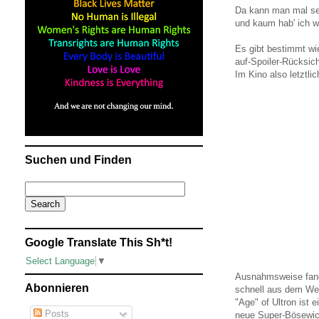
Da kann man mal seh
und kaum hab' ich wa
Es gibt bestimmt wie
auf-Spoiler-Rücksi
Im Kino also letztli
Suchen und Finden
Google Translate This Sh*t!
Select Language
▼
Ausnahmsweise fange
Abonnieren
schnell aus dem We
"Age" of Ultron ist 
Posts
neue Super-Bösewich