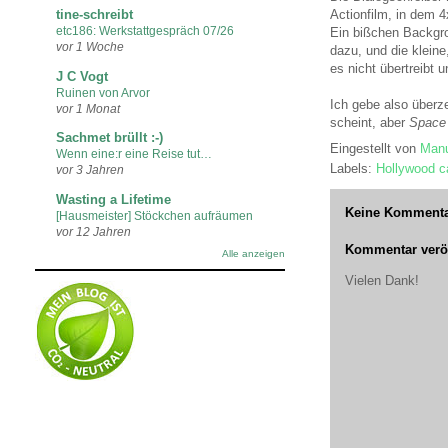
Actionfilm, in dem 
tine-schreibt
etc186: Werkstattgespräch 07/26
Ein bißchen Backgro
vor 1 Woche
dazu, und die klein
es nicht übertreibt 
J C Vogt
Ruinen von Arvor
Ich gebe also überze
vor 1 Monat
scheint, aber
Space 
Sachmet brüllt :-)
Eingestellt von
Manu
Wenn eine:r eine Reise tut…
Labels:
Hollywood ca
vor 3 Jahren
Wasting a Lifetime
Keine Kommenta
[Hausmeister] Stöckchen aufräumen
vor 12 Jahren
Kommentar veröf
Alle anzeigen
Vielen Dank!