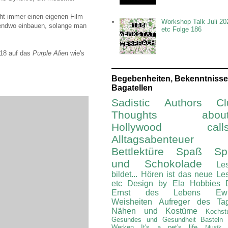
ht immer einen eigenen Film
Workshop Talk Juli 20
rgendwo einbauen, solange man
etc Folge 186
2018 auf das
Purple Alien
wie's
Begebenheiten, Bekenntnisse
Bagatellen
Sadistic Authors Cl
Thoughts about.
Hollywood calls.
Alltagsabenteuer
Bettlektüre
Spaß Spi
und Schokolade
Le
bildet...
Hören ist das neue Le
etc
Design by Ela
Hobbies
Ernst des Lebens
Ew
Weisheiten
Aufreger des Ta
Nähen und Kostüme
Kochst
Gesundes und Gesundheit
Basteln
Werken
It's a pet's life
Musik 