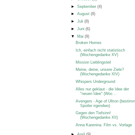
►
September
(4)
►
August
(8)
►
Juli
(8)
►
Juni
(6)
▼
Mai
(9)
Broken Homes
Ich, einfach nicht statistisch
(Wochengedanke XV)
Mission Lieblingsteil
Meine, deine, unsere Ziele?
(Wochengedanke XIV)
Whispers Underground
Alles nur geklaut - die Idee der
"neuen Idee" (Woc...
Avengers - Age of Ultron (bestim
Spoiler irgendwo)
Gegen den Tiefsinn!
(Wochengedanke XII)
Anna Karenina. Film vs. Vorlage
►
April
(9)