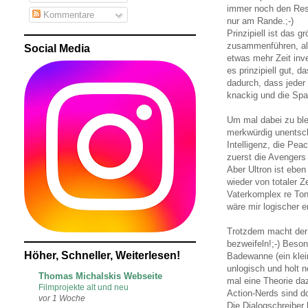
immer noch den Rest
Kommentare
nur am Rande.;-)
Prinzipiell ist das 
zusammenführen, all
Social Media
etwas mehr Zeit inve
es prinzipiell gut, 
dadurch, dass jeder
knackig und die Spa
Um mal dabei zu ble
merkwürdig unentsch
Intelligenz, die Pea
zuerst die Avengers
Aber Ultron ist ebe
wieder von totaler Z
Vaterkomplex re Tony
wäre mir logischer 
Trotzdem macht der 
bezweifeln!;-) Beso
Höher, Schneller, Weiterlesen!
Badewanne (ein kle
unlogisch und holt 
Thomas Michalskis Webseite
mal eine Theorie d
Filmprojekte alt und neu
Action-Nerds sind d
vor 1 Woche
Die Dialogschreiber