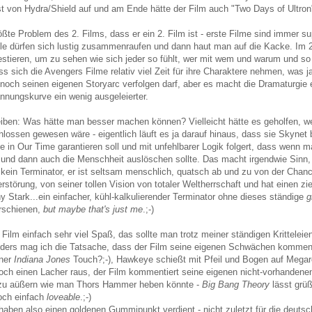
 von Hydra/Shield auf und am Ende hätte der Film auch "Two Days of Ultron
größte Problem des 2. Films, dass er ein 2. Film ist - erste Filme sind immer 
e dürfen sich lustig zusammenraufen und dann haut man auf die Kacke. Im 
stieren, um zu sehen wie sich jeder so fühlt, wer mit wem und warum und so we
dass sich die Avengers Filme relativ viel Zeit für ihre Charaktere nehmen, was j
 noch seinen eigenen Storyarc verfolgen darf, aber es macht die Dramaturgie 
nnungskurve ein wenig ausgeleierter.
iben: Was hätte man besser machen können? Vielleicht hätte es geholfen, we
lossen gewesen wäre - eigentlich läuft es ja darauf hinaus, dass sie Skynet 
ce in Our Time garantieren soll und mit unfehlbarer Logik folgert, dass wenn m
 und dann auch die Menschheit auslöschen sollte. Das macht irgendwie Sinn,
n kein Terminator, er ist seltsam menschlich, quatsch ab und zu von der Chan
erstörung, von seiner tollen Vision von totaler Weltherrschaft und hat einen z
 Stark...ein einfacher, kühl-kalkulierender Terminator ohne dieses ständige
g
erschienen,
but maybe that's just me
.;-)
Film einfach sehr viel Spaß, das sollte man trotz meiner ständigen Krittelei
nders mag ich die Tatsache, dass der Film seine eigenen Schwächen kommentie
iner
Indiana Jones
Touch?;-), Hawkeye schießt mit Pfeil und Bogen auf Megaro
noch einen Lacher raus, der Film kommentiert seine eigenen nicht-vorhandenen
azu aüßern wie man Thors Hammer heben könnte -
Big Bang Theory
lässt grüß
och einfach
loveable
.;-)
 haben also einen goldenen Gummipunkt verdient - nicht zuletzt für die deuts