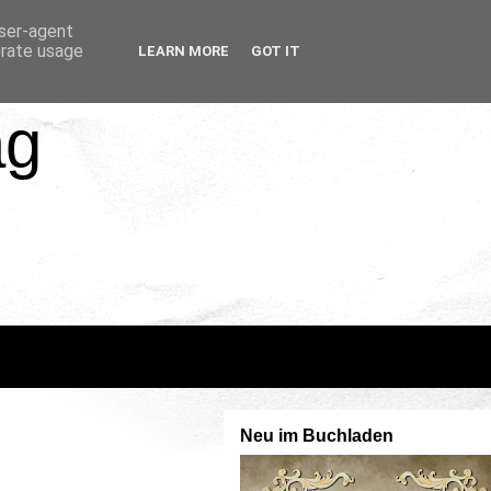
user-agent
erate usage
LEARN MORE
GOT IT
ag
Neu im Buchladen