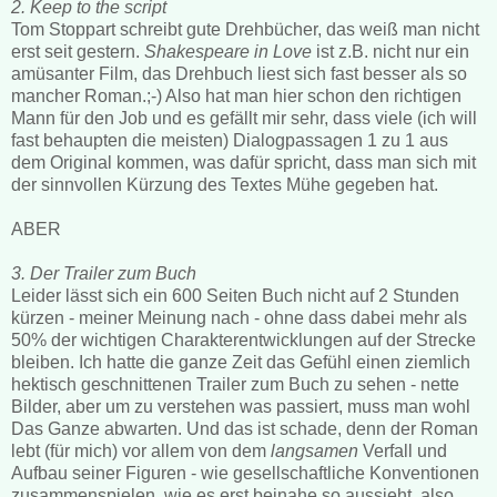
2. Keep to the script
Tom Stoppart schreibt gute Drehbücher, das weiß man nicht
erst seit gestern.
Shakespeare in Love
ist z.B. nicht nur ein
amüsanter Film, das Drehbuch liest sich fast besser als so
mancher Roman.;-) Also hat man hier schon den richtigen
Mann für den Job und es gefällt mir sehr, dass viele (ich will
fast behaupten die meisten) Dialogpassagen 1 zu 1 aus
dem Original kommen, was dafür spricht, dass man sich mit
der sinnvollen Kürzung des Textes Mühe gegeben hat.
ABER
3. Der Trailer zum Buch
Leider lässt sich ein 600 Seiten Buch nicht auf 2 Stunden
kürzen - meiner Meinung nach - ohne dass dabei mehr als
50% der wichtigen Charakterentwicklungen auf der Strecke
bleiben. Ich hatte die ganze Zeit das Gefühl einen ziemlich
hektisch geschnittenen Trailer zum Buch zu sehen - nette
Bilder, aber um zu verstehen was passiert, muss man wohl
Das Ganze abwarten. Und das ist schade, denn der Roman
lebt (für mich) vor allem von dem
langsamen
Verfall und
Aufbau seiner Figuren - wie gesellschaftliche Konventionen
zusammenspielen, wie es erst beinahe so aussieht, also