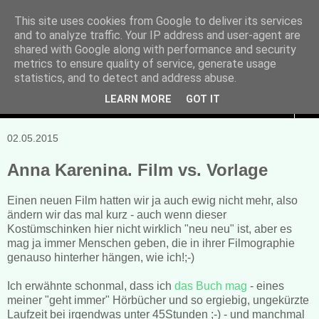
This site uses cookies from Google to deliver its services
and to analyze traffic. Your IP address and user-agent are
Manuela Sonntag
shared with Google along with performance and security
metrics to ensure quality of service, generate usage
Bücher, Blogs & mehr
statistics, and to detect and address abuse.
LEARN MORE
GOT IT
▼
02.05.2015
Anna Karenina. Film vs. Vorlage
Einen neuen Film hatten wir ja auch ewig nicht mehr, also
ändern wir das mal kurz - auch wenn dieser
Kostümschinken hier nicht wirklich "neu neu" ist, aber es
mag ja immer Menschen geben, die in ihrer Filmographie
genauso hinterher hängen, wie ich!;-)
Ich erwähnte schonmal, dass ich
das Buch mag
- eines
meiner "geht immer" Hörbücher und so ergiebig, ungekürzte
Laufzeit bei irgendwas unter 45Stunden ;-) - und manchmal