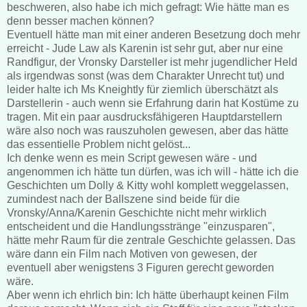
beschweren, also habe ich mich gefragt: Wie hätte man es
denn besser machen können?
Eventuell hätte man mit einer anderen Besetzung doch mehr
erreicht - Jude Law als Karenin ist sehr gut, aber nur eine
Randfigur, der Vronsky Darsteller ist mehr jugendlicher Held
als irgendwas sonst (was dem Charakter Unrecht tut) und
leider halte ich Ms Kneightly für ziemlich überschätzt als
Darstellerin - auch wenn sie Erfahrung darin hat Kostüme zu
tragen. Mit ein paar ausdrucksfähigeren Hauptdarstellern
wäre also noch was rauszuholen gewesen, aber das hätte
das essentielle Problem nicht gelöst...
Ich denke wenn es mein Script gewesen wäre - und
angenommen ich hätte tun dürfen, was ich will - hätte ich die
Geschichten um Dolly & Kitty wohl komplett weggelassen,
zumindest nach der Ballszene sind beide für die
Vronsky/Anna/Karenin Geschichte nicht mehr wirklich
entscheident und die Handlungsstränge "einzusparen",
hätte mehr Raum für die zentrale Geschichte gelassen. Das
wäre dann ein Film nach Motiven von gewesen, der
eventuell aber wenigstens 3 Figuren gerecht geworden
wäre.
Aber wenn ich ehrlich bin: Ich hätte überhaupt keinen Film