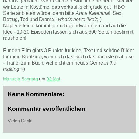
daraus gemacht. Wenn sich ein Stoff für eine neue "stecken
wir Leute in Kostüme, das verkauft sich grade gut" HBO
Serie anbieten würde, dann bitte
Anna Karenina
! Sex,
Betrug, Tod und Drama -
what's not to like
?;-)
Naja vielleicht kommt ja mal irgendwann jemand auf die
Idee - 10-20 Episoden lassen sich aus 600 Seiten bestimmt
rausholen!
Für den Film gibts 3 Punkte für Idee, Text und schöne Bilder
für mein Kopfkino, wenn ich das Buch das nächste mal lese
- Trailer zum Buch, vielleicht ein neues Genre
in the
making
.;-)
Manuela Sonntag
um
02 Mai
Keine Kommentare:
Kommentar veröffentlichen
Vielen Dank!