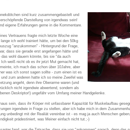
Annekdötchen sind kurz zusammengebastelt und
 erschöpfende Darstellung von irgendwas sein!
und eigene Erfahrungen gerne in die Kommentare.
ines Vertrauens fragte mich letzte Woche eine
 lange ich wohl trainiert hätte, um bei den 50kg
muszug "anzukommen" - Hintergrund der Frage,
war, dass sie gerade erst angefangen hätte und
e das wohl dauern könnte, bis sie "da auch
ch weiß nicht ob es ihr jetzt Mut gemacht hat,
h meinte, ich mach das schon über 10Jahre, aber
cher was ich sonst sagen sollte - zum einen ist es
t und zum anderen hatte ich so meine Zweifel was
lsetzung angeht, denn ihre Oberarme waren (und
rücklich nicht irgendwie abwertend, sondern als
riebenen Deskriptor!) ungefähr vom Umfang meiner Handgelenke.
haus sein, dass ihr Körper mit unfassbarer Kapazität für Muskelaufbau geseg
etzungen irgendwie in Frage zu stellen, aber ich habe mich in dem Zusammenh
zung unbedingt mit der Realiät vereinbar ist - es mag ja auch Menschen geben
digkeit prädestiniert, was Meiner einfach nicht tut.;-)
ssanter fand, war die Tatsache, dass sie von "ankommen" sprach, denn das p