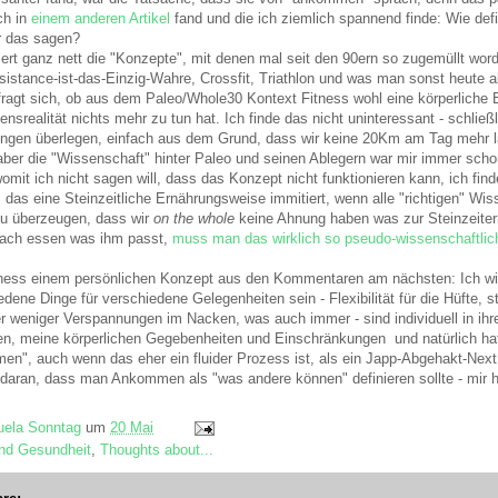
ich in
einem anderen Artikel
fand und die ich ziemlich spannend finde: Wie defi
r das sagen?
liert ganz nett die "Konzepte", mit denen mal seit den 90ern so zugemüllt word
istance-ist-das-Einzig-Wahre, Crossfit, Triathlon und was man sonst heute a
ragt sich, ob aus dem Paleo/Whole30 Kontext Fitness wohl eine körperliche B
ensrealität nichts mehr zu tun hat. Ich finde das nicht uninteressant - schlie
lungen überlegen, einfach aus dem Grund, dass wir keine 20Km am Tag mehr 
 aber die "Wissenschaft" hinter Paleo und seinen Ablegern war mir immer scho
omit ich nicht sagen will, dass das Konzept nicht funktionieren kann, ich fin
 das eine Steinzeitliche Ernährungsweise immitiert, wenn alle "richtigen" Wi
zu überzeugen, dass wir
on the whole
keine Ahnung haben was zur Steinzeiter
infach essen was ihm passt,
muss man das wirklich so pseudo-wissenschaftli
ess einem persönlichen Konzept aus den Kommentaren am nächsten: Ich will 
ene Dinge für verschiedene Gelegenheiten sein - Flexibilität für die Hüfte, 
 weniger Verspannungen im Nacken, was auch immer - sind individuell in ihr
en, meine körperlichen Gegebenheiten und Einschränkungen und natürlich ha
n", auch wenn das eher ein fluider Prozess ist, als ein Japp-Abgehakt-Next.
 daran, dass man Ankommen als "was andere können" definieren sollte - mir hilf
ela Sonntag
um
20 Mai
nd Gesundheit
,
Thoughts about...