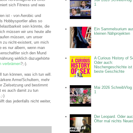
1
niert sich Fitness und was
en ist - von Aerobic und
ls Hobbysportler alles so
elastbarkeit sein könnte, die
Ein Sammelsurium au
ßlich müssen wir uns heute alle
kleinen Nähprojekten
laufen müssen, um unser
n zu nicht-existent, um mich
de es nur albern, wenn man
ssenschaftler sich den Mund
A Curious History of S
nährung wirklich dazugehörte
Oder auch:
ch verbrämen
?;-).
Nischengeschichte ist
beste Geschichte
tun können, was ich tun will.
stärkere Arme/Schultern, mehr
er Zielsetzung und bestimmt
Mai 2026 SchreibVlog 
t es auch damit zu tun
1
;-)
t das jedenfalls nicht weiter,
Der Leopard. Oder auc
Öfter mal nichts Neue