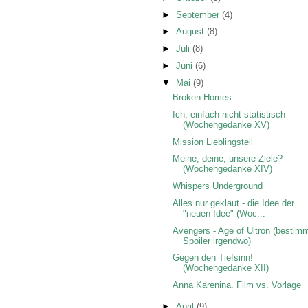
►
September
(4)
►
August
(8)
►
Juli
(8)
►
Juni
(6)
▼
Mai
(9)
Broken Homes
Ich, einfach nicht statistisch
(Wochengedanke XV)
Mission Lieblingsteil
Meine, deine, unsere Ziele?
(Wochengedanke XIV)
Whispers Underground
Alles nur geklaut - die Idee der
"neuen Idee" (Woc...
Avengers - Age of Ultron (bestim
Spoiler irgendwo)
Gegen den Tiefsinn!
(Wochengedanke XII)
Anna Karenina. Film vs. Vorlage
►
April
(9)