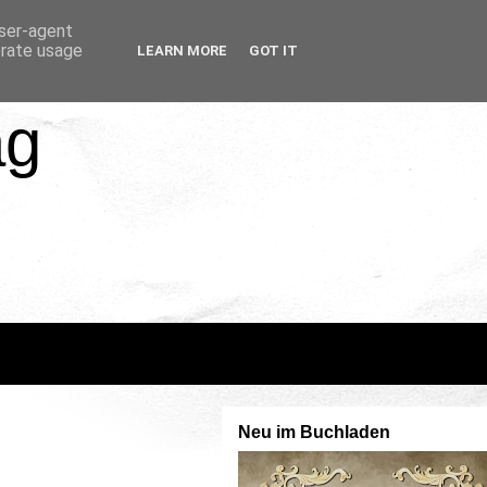
user-agent
erate usage
LEARN MORE
GOT IT
ag
Neu im Buchladen