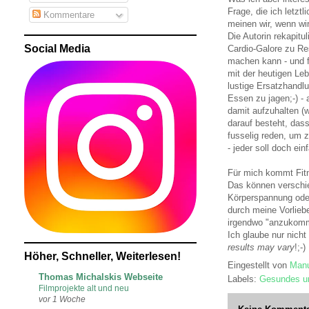
Frage, die ich letztl
Kommentare
meinen wir, wenn wi
Die Autorin rekapitu
Social Media
Cardio-Galore zu Res
machen kann - und f
mit der heutigen Leb
lustige Ersatzhand
Essen zu jagen;-) -
damit aufzuhalten (w
darauf besteht, dass
fusselig reden, um 
- jeder soll doch e
Für mich kommt Fitn
Das können verschied
Körperspannung oder
durch meine Vorlieb
irgendwo "anzukomme
Ich glaube nur nicht
results may vary
!;-)
Höher, Schneller, Weiterlesen!
Eingestellt von
Manu
Thomas Michalskis Webseite
Labels:
Gesundes u
Filmprojekte alt und neu
vor 1 Woche