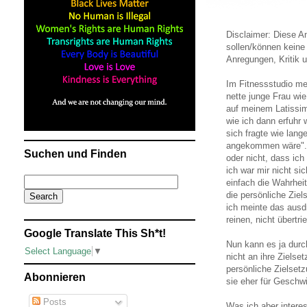
Disclaimer: Diese 
sollen/können keine
Anregungen, Kritik 
Im Fitnessstudio me
nette junge Frau wie
auf meinem Latissi
wie ich dann erfuhr 
sich fragte wie lang
angekommen wäre". I
Suchen und Finden
oder nicht, dass ic
ich war mir nicht si
einfach die Wahrhei
die persönliche Zie
ich meinte das ausd
reinen, nicht übert
Google Translate This Sh*t!
Nun kann es ja durc
Select Language
▼
nicht an ihre Ziels
persönliche Zielset
Abonnieren
sie eher für Geschwin
Posts
Was ich aber intere