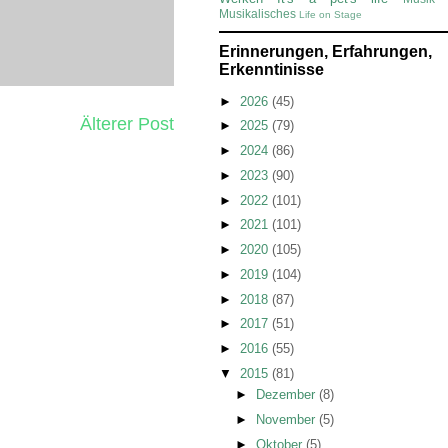
Musikalisches
Life on Stage
Erinnerungen, Erfahrungen,
Erkenntinisse
►
2026
(45)
Älterer Post
►
2025
(79)
►
2024
(86)
►
2023
(90)
►
2022
(101)
►
2021
(101)
►
2020
(105)
►
2019
(104)
►
2018
(87)
►
2017
(51)
►
2016
(55)
▼
2015
(81)
►
Dezember
(8)
►
November
(5)
►
Oktober
(5)