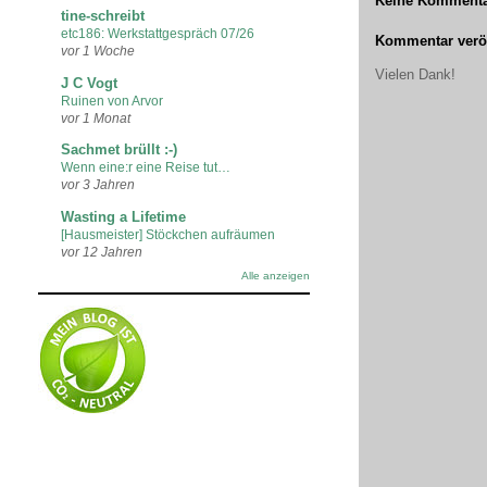
Keine Kommenta
tine-schreibt
etc186: Werkstattgespräch 07/26
Kommentar veröf
vor 1 Woche
Vielen Dank!
J C Vogt
Ruinen von Arvor
vor 1 Monat
Sachmet brüllt :-)
Wenn eine:r eine Reise tut…
vor 3 Jahren
Wasting a Lifetime
[Hausmeister] Stöckchen aufräumen
vor 12 Jahren
Alle anzeigen