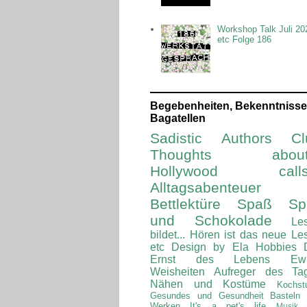
Workshop Talk Juli 20
etc Folge 186
Begebenheiten, Bekenntnisse
Bagatellen
Sadistic Authors Cl
Thoughts about.
Hollywood calls.
Alltagsabenteuer
Bettlektüre
Spaß Spi
und Schokolade
Le
bildet...
Hören ist das neue Le
etc
Design by Ela
Hobbies
Ernst des Lebens
Ew
Weisheiten
Aufreger des Ta
Nähen und Kostüme
Kochst
Gesundes und Gesundheit
Basteln
Werken
It's a pet's life
Musik 