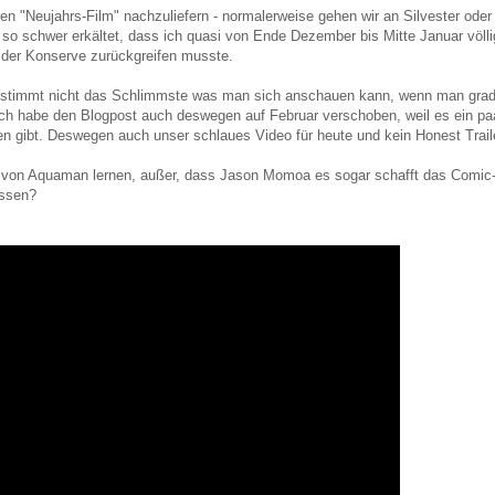
n "Neujahrs-Film" nachzuliefern - normalerweise gehen wir an Silvester oder 
 so schwer erkältet, dass ich quasi von Ende Dezember bis Mitte Januar völl
 der Konserve zurückgreifen musste.
stimmt nicht das Schlimmste was man sich anschauen kann, wenn man grade 
ich habe den Blogpost auch deswegen auf Februar verschoben, weil es ein paar
n gibt. Deswegen auch unser schlaues Video für heute und kein Honest Traile
von Aquaman lernen, außer, dass Jason Momoa es sogar schafft das Comic
assen?