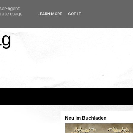
user-agent
erate usage
LEARN MORE
GOT IT
ag
Neu im Buchladen