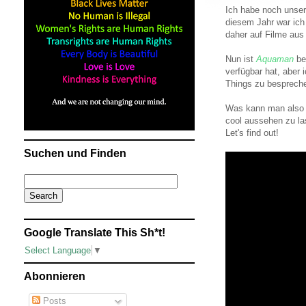
Ich habe noch unsere
diesem Jahr war ich
daher auf Filme aus
Nun ist
Aquaman
be
verfügbar hat, aber 
Things zu bespreche
Was kann man also 
cool aussehen zu l
Let's find out!
Suchen und Finden
Google Translate This Sh*t!
Select Language
▼
Abonnieren
Posts