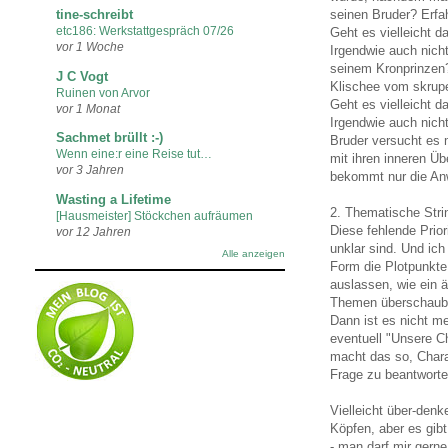
seinen Bruder? Erfah
tine-schreibt
etc186: Werkstattgespräch 07/26
Geht es vielleicht 
vor 1 Woche
Irgendwie auch nicht
seinem Kronprinzen?
J C Vogt
Klischee vom skrupe
Ruinen von Arvor
Geht es vielleicht 
vor 1 Monat
Irgendwie auch nich
Sachmet brüllt :-)
Bruder versucht es 
Wenn eine:r eine Reise tut…
mit ihren inneren Ü
vor 3 Jahren
bekommt nur die Anwe
Wasting a Lifetime
2. Thematische Stri
[Hausmeister] Stöckchen aufräumen
Diese fehlende Prior
vor 12 Jahren
unklar sind. Und ich
Alle anzeigen
Form die Plotpunkte
auslassen, wie ein 
Themen überschauba
Dann ist es nicht me
eventuell "Unsere C
macht das so, Chara
Frage zu beantworte
Vielleicht über-den
Köpfen, aber es gibt
- man darf mir gerne