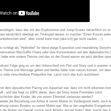
bestätigen, dass das mit den Explosionen und Jump-Scares tatsächlich so sc
aben tatsächlich überlegt ein Trinkspiel daraus zu machen "Einen Kurzen jede
unterbrochen wird", aber soviel kann man (aka ich) gar nicht saufen...;-)
 schlägt als "Heilmittel" für diese ewige Exposition und meandering Storyli
emeinsamen MacGuffin Chase oder eine Konzentration auf das diplomatische G
ch habe eine andere Theorie und das ist der Grund warum wir jetzt darüber spr
Podcast Folge ging es um den Unterschied von Plot und Story und in unserer 
en Thema und Message gehen und beides hätte man nutzen können, um diesen
o viele verschiedene Plotpunkte hat. Lasst mich das kurz ausführen!
mit dem episodischen Pacing von
Aquaman
war, dass ich nicht erkennen kon
will - und das liegt zu 100% daran, dass die Story keine Prioritäten setzt.
schichte über Kinder, die von einem Elternteil verlassen werden?
 weder die Beziehung von Arthur & seiner Mutter im Vordergrund steht, noch e
iehung seines Bruders zu seiner Mutter war. War er der ungeliebte Erstgebor
die Mutter mit Gewalt zurück nach Atlantis gezerrt hatte? Was macht das mi