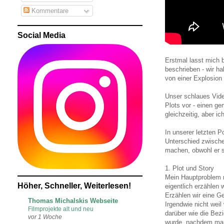
Kommentare
Social Media
Erstmal lasst mich 
beschrieben - wir h
von einer Explosion 
Unser schlaues Video
Plots vor - einen g
gleichzeitig, aber i
In unserer letzten 
Unterschied zwisch
machen, obwohl er s
1. Plot und Story
Mein Hauptproblem 
Höher, Schneller, Weiterlesen!
eigentlich erzählen 
Erzählen wir eine Ge
Thomas Michalskis Webseite
Irgendwie nicht weil
Filmprojekte alt und neu
darüber wie die Bez
vor 1 Woche
wurde, nachdem man 