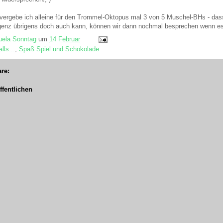
 vergebe ich alleine für den Trommel-Oktopus mal 3 von 5 Muschel-BHs - das
genz übrigens doch auch kann, können wir dann nochmal besprechen wenn 
ela Sonntag
um
14 Februar
lls...
,
Spaß Spiel und Schokolade
re:
fentlichen