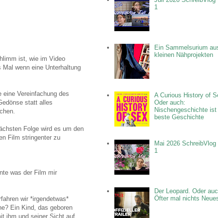
1
Ein Sammelsurium au
kleinen Nähprojekten
hlimm ist, wie im Video
s Mal wenn eine Unterhaltung
ne eine Vereinfachung des
A Curious History of S
edönse statt alles
Oder auch:
Nischengeschichte ist
echen.
beste Geschichte
nächsten Folge wird es um den
 Film stringenter zu
Mai 2026 SchreibVlog 
1
nte was der Film mir
Der Leopard. Oder auc
Öfter mal nichts Neue
rfahren wir *irgendetwas*
ene? Ein Kind, das geboren
t ihm und seiner Sicht auf