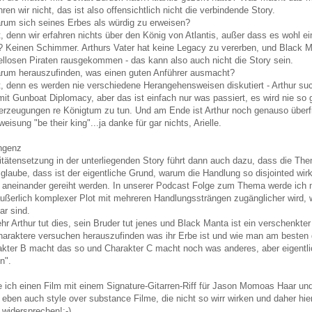
ren wir nicht, das ist also offensichtlich nicht die verbindende Story.
darum sich seines Erbes als würdig zu erweisen?
, denn wir erfahren nichts über den König von Atlantis, außer dass es wohl 
 Keinen Schimmer. Arthurs Vater hat keine Legacy zu vererben, und Black Man
llosen Piraten rausgekommen - das kann also auch nicht die Story sein.
darum herauszufinden, was einen guten Anführer ausmacht?
t, denn es werden nie verschiedene Herangehensweisen diskutiert - Arthur su
mit Gunboat Diplomacy, aber das ist einfach nur was passiert, es wird nie so
berzeugungen re Königtum zu tun. Und am Ende ist Arthur noch genauso überf
isung "be their king"...ja danke für gar nichts, Arielle.
ngenz
itätensetzung in der unterliegenden Story führt dann auch dazu, dass die The
 glaube, dass ist der eigentliche Grund, warum die Handlung so disjointed wirk
 aneinander gereiht werden. In unserer Podcast Folge zum Thema werde ich m
äußerlich komplexer Plot mit mehreren Handlungssträngen zugänglicher wird, 
r sind.
hr Arthur tut dies, sein Bruder tut jenes und Black Manta ist ein verschenkt
haraktere versuchen herauszufinden was ihr Erbe ist und wie man am besten
kter B macht das so und Charakter C macht noch was anderes, aber eigentlic
n".
ke ich einen Film mit einem Signature-Gitarren-Riff für Jason Momoas Haar un
 eben auch style over substance Filme, die nicht so wirr wirken und daher hie
 widersprechen!;-)