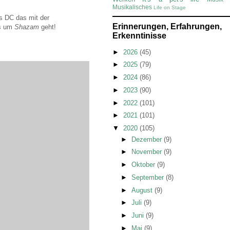
Musikalisches
Life on Stage
s DC das mit der
Erinnerungen, Erfahrungen,
es um
Shazam
geht!
Erkenntinisse
►
2026
(45)
►
2025
(79)
►
2024
(86)
►
2023
(90)
►
2022
(101)
►
2021
(101)
▼
2020
(105)
►
Dezember
(9)
►
November
(9)
►
Oktober
(9)
►
September
(8)
►
August
(9)
►
Juli
(9)
►
Juni
(9)
►
Mai
(9)