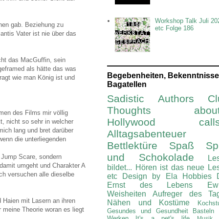
Workshop Talk Juli 20
einen gab. Beziehung zu
etc Folge 186
tis Vater ist nie über das
cht das MacGuffin, sein
 geframed als hätte das was
Begebenheiten, Bekenntnisse
ragt wie man König ist und
Bagatellen
Sadistic Authors Cl
Thoughts about.
men des Films mir völlig
Hollywood calls.
t, nicht so sehr in welcher
ich lang und bret darüber
Alltagsabenteuer
wenn die unterliegenden
Bettlektüre
Spaß Spi
und Schokolade
er Jump Scare, sondern
Le
 damit umgeht und Charakter A
bildet...
Hören ist das neue Le
h versuchen alle dieselbe
etc
Design by Ela
Hobbies
Ernst des Lebens
Ew
Weisheiten
Aufreger des Ta
d Haien mit Lasern an ihren
Nähen und Kostüme
Kochst
r meine Theorie woran es liegt
Gesundes und Gesundheit
Basteln
Werken
It's a pet's life
Musik 