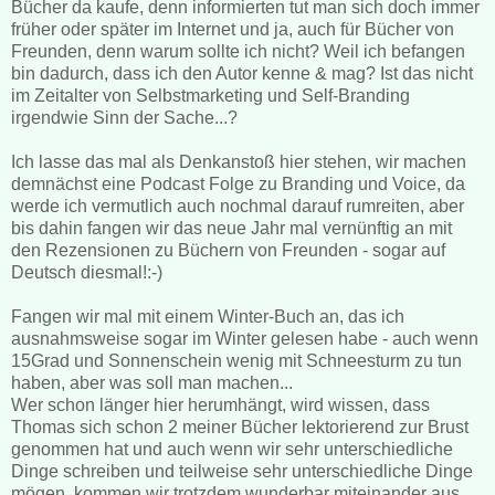
Bücher da kaufe, denn informierten tut man sich doch immer
früher oder später im Internet und ja, auch für Bücher von
Freunden, denn warum sollte ich nicht? Weil ich befangen
bin dadurch, dass ich den Autor kenne & mag? Ist das nicht
im Zeitalter von Selbstmarketing und Self-Branding
irgendwie Sinn der Sache...?
Ich lasse das mal als Denkanstoß hier stehen, wir machen
demnächst eine Podcast Folge zu Branding und Voice, da
werde ich vermutlich auch nochmal darauf rumreiten, aber
bis dahin fangen wir das neue Jahr mal vernünftig an mit
den Rezensionen zu Büchern von Freunden - sogar auf
Deutsch diesmal!:-)
Fangen wir mal mit einem Winter-Buch an, das ich
ausnahmsweise sogar im Winter gelesen habe - auch wenn
15Grad und Sonnenschein wenig mit Schneesturm zu tun
haben, aber was soll man machen...
Wer schon länger hier herumhängt, wird wissen, dass
Thomas sich schon 2 meiner Bücher lektorierend zur Brust
genommen hat und auch wenn wir sehr unterschiedliche
Dinge schreiben und teilweise sehr unterschiedliche Dinge
mögen, kommen wir trotzdem wunderbar miteinander aus