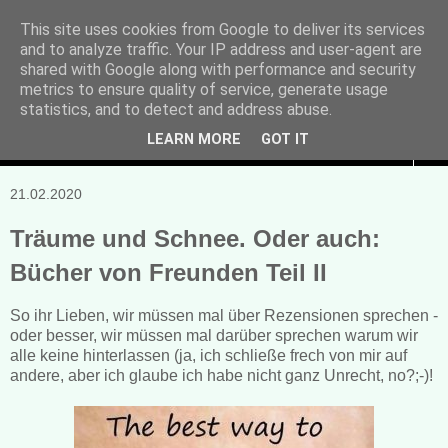
This site uses cookies from Google to deliver its services
and to analyze traffic. Your IP address and user-agent are
Manuela Sonntag
shared with Google along with performance and security
metrics to ensure quality of service, generate usage
Bücher, Blogs & mehr
statistics, and to detect and address abuse.
LEARN MORE
GOT IT
▼
21.02.2020
Träume und Schnee. Oder auch:
Bücher von Freunden Teil II
So ihr Lieben, wir müssen mal über Rezensionen sprechen -
oder besser, wir müssen mal darüber sprechen warum wir
alle keine hinterlassen (ja, ich schließe frech von mir auf
andere, aber ich glaube ich habe nicht ganz Unrecht, no?;-)!