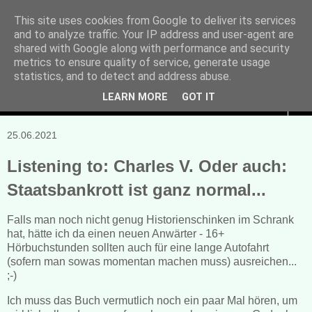
This site uses cookies from Google to deliver its services
and to analyze traffic. Your IP address and user-agent are
Manuela Sonntag
shared with Google along with performance and security
metrics to ensure quality of service, generate usage
Bücher, Blogs & mehr
statistics, and to detect and address abuse.
LEARN MORE
GOT IT
▼
25.06.2021
Listening to: Charles V. Oder auch:
Staatsbankrott ist ganz normal...
Falls man noch nicht genug Historienschinken im Schrank
hat, hätte ich da einen neuen Anwärter - 16+
Hörbuchstunden sollten auch für eine lange Autofahrt
(sofern man sowas momentan machen muss) ausreichen...
;-)
Ich muss das Buch vermutlich noch ein paar Mal hören, um