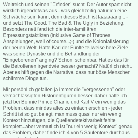
Weltreich und seinen "Erfinder" sucht. Der Autor spart nicht
wirklich irgendetwas aus - was gleichzeitig natürlich eine
Schwäche sein kann, denn dieses Buch ist laaaaaang... -
und setzt The Good, The Bad & The Ugly in Beziehung.
Besonders nett fand ich die inter-familiären
Erpressungstaktikten (inklusive Game of Thrones
Anspielungen, weil of course...;-) und die Kolonialisierung
der neuen Welt. Hatte Karl der Fünfte teilweise here Ziele
was seine Dynastie und die Behandlung der
"Eingeborenen" anging? Schon, scheinbar. Hat es das für
die Betroffenen irgendwie besser gemacht? Natürlich nicht.
Aber es hilft gegen die Narrative, dass nur böse Menschen
schlimme Dinge tun.
Mir persönlich gefallen ja immer die "vergessenen" oder
vernachlässigten Historienfiguren besser, daher hatte ich
jetzt bei Bonnie Prince Charlie und Karl V ein wenig das
Problem, dass mir das alles zu einfach erschien - jeder
Schritt ist so gut belegt, man muss quasi nur ein wenig
Kontext hinzufügen, die Quellendetektivarbeit fehlte
komplett...aber vermutlich ist "nur ein wenig Kontext" genau
das Problem, daher finde ich 4 von 5 Säulentore durchaus