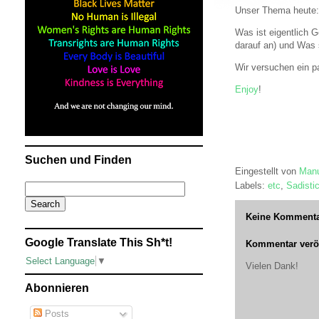
Unser Thema heute:
Was ist eigentlich 
darauf an) und Was s
Wir versuchen ein p
Enjoy
!
Suchen und Finden
Eingestellt von
Manu
Labels:
etc
,
Sadisti
Keine Kommenta
Google Translate This Sh*t!
Kommentar veröf
Select Language
▼
Vielen Dank!
Abonnieren
Posts