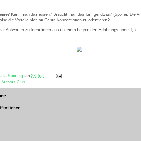
Genre? Kann man das essen? Braucht man das für irgendwas? (Spoiler: Die A
ind die Vorteile sich an Genre Konventionen zu orientieren?
aar Antworten zu formulieren aus unserem begrenzten Erfahrungsfundus!;-)
ela Sonntag
um
28 Juni
c Authors Club
re:
fentlichen