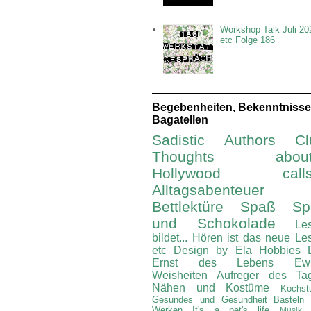
Workshop Talk Juli 20
etc Folge 186
Begebenheiten, Bekenntnisse
Bagatellen
Sadistic Authors Cl
Thoughts about.
Hollywood calls.
Alltagsabenteuer
Bettlektüre
Spaß Spi
und Schokolade
Le
bildet...
Hören ist das neue Le
etc
Design by Ela
Hobbies
Ernst des Lebens
Ew
Weisheiten
Aufreger des Ta
Nähen und Kostüme
Kochst
Gesundes und Gesundheit
Basteln
Werken
It's a pet's life
Musik 