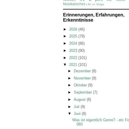
Musikalisches
Life on Stage
Erinnerungen, Erfahrungen,
Erkenntinisse
►
2026
(46)
►
2025
(79)
►
2024
(86)
►
2023
(90)
►
2022
(101)
▼
2021
(101)
►
Dezember
(8)
►
November
(9)
►
Oktober
(9)
►
September
(7)
►
August
(8)
►
Juli
(9)
▼
Juni
(8)
Was ist eigentlich Genre? - etc F
093