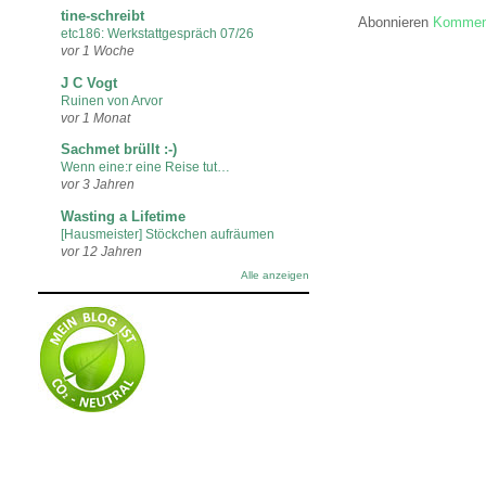
tine-schreibt
Abonnieren
Komment
etc186: Werkstattgespräch 07/26
vor 1 Woche
J C Vogt
Ruinen von Arvor
vor 1 Monat
Sachmet brüllt :-)
Wenn eine:r eine Reise tut…
vor 3 Jahren
Wasting a Lifetime
[Hausmeister] Stöckchen aufräumen
vor 12 Jahren
Alle anzeigen