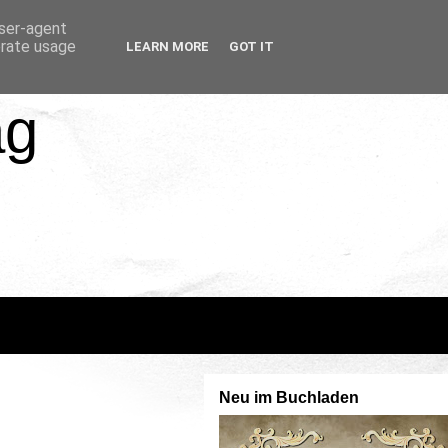
user-agent
erate usage
LEARN MORE
GOT IT
ag
Neu im Buchladen