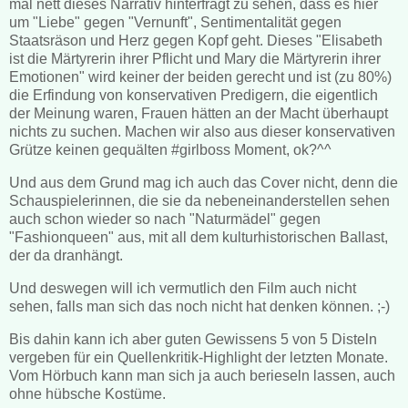
mal nett dieses Narrativ hinterfragt zu sehen, dass es hier
um "Liebe" gegen "Vernunft", Sentimentalität gegen
Staatsräson und Herz gegen Kopf geht. Dieses "Elisabeth
ist die Märtyrerin ihrer Pflicht und Mary die Märtyrerin ihrer
Emotionen" wird keiner der beiden gerecht und ist (zu 80%)
die Erfindung von konservativen Predigern, die eigentlich
der Meinung waren, Frauen hätten an der Macht überhaupt
nichts zu suchen. Machen wir also aus dieser konservativen
Grütze keinen gequälten #girlboss Moment, ok?^^
Und aus dem Grund mag ich auch das Cover nicht, denn die
Schauspielerinnen, die sie da nebeneinanderstellen sehen
auch schon wieder so nach "Naturmädel" gegen
"Fashionqueen" aus, mit all dem kulturhistorischen Ballast,
der da dranhängt.
Und deswegen will ich vermutlich den Film auch nicht
sehen, falls man sich das noch nicht hat denken können. ;-)
Bis dahin kann ich aber guten Gewissens 5 von 5 Disteln
vergeben für ein Quellenkritik-Highlight der letzten Monate.
Vom Hörbuch kann man sich ja auch berieseln lassen, auch
ohne hübsche Kostüme.