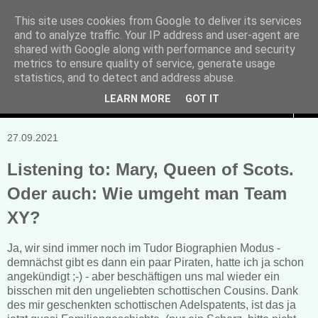
This site uses cookies from Google to deliver its services
and to analyze traffic. Your IP address and user-agent are
Manuela Sonntag
shared with Google along with performance and security
metrics to ensure quality of service, generate usage
Bücher, Blogs & mehr
statistics, and to detect and address abuse.
LEARN MORE
GOT IT
▼
27.09.2021
Listening to: Mary, Queen of Scots.
Oder auch: Wie umgeht man Team
XY?
Ja, wir sind immer noch im Tudor Biographien Modus -
demnächst gibt es dann ein paar Piraten, hatte ich ja schon
angekündigt ;-) - aber beschäftigen uns mal wieder ein
bisschen mit den ungeliebten schottischen Cousins. Dank
des mir geschenkten schottischen Adelspatents, ist das ja