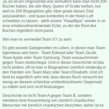
Ja, es ist ein Originalzitat und vermutlich kann man nicht 200
Bücher haben, die alle Mary, Queen of Scotts heißen, nur
weil es 200 Biographien gibt. Aber grade dieses Zitat
auszuwählen - und quasi kontextlos in der freien Luft
schweben zu lassen - stellt unsere "Hauptfigur" wieder in so
eine emotional/sentimentale Ecke, zu der der Rest des
Buches eigentlich nicht passt.
Wie man es vermeidet Team XY zu sein:
Es gibt soviele Gelegeneiten im Leben, in denen man Team
Irgendwas sein kann - Team Edward oder Team Jacob,
Team Apple oder Team Samsung, Team wasauchimmer
gegen Team mirdochegal. Und in dieser Geschichte ist das
nicht anders, oft ist man in Biographien ziemlich eindeutig in
den Händen von Team Mary oder Team Elisabeth. Und ich
fand es eigentlich sehr nett, dass dieses Buch versucht ein
wenig an diesem scheinbar unüberbrückbaren Gegensatz
zu rütteln und sich nicht festzulegen.
Geschichte ist nicht Team A gegen Team B, sondern
meistens eine Ansammlung von ziemlich chaotischen
Menschen mit ziemlich chaotischen Absichten, daher ist es