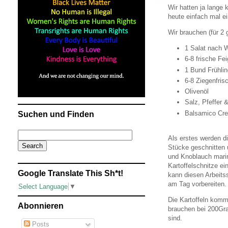
Wir hatten ja lange
heute einfach mal ei
Wir brauchen (für 2 
1 Salat nach 
6-8 frische Fe
1 Bund Frühli
6-8 Ziegenfris
Olivenöl
Salz, Pfeffer 
Balsamico Cr
Suchen und Finden
Als erstes werden d
Stücke geschnitten 
und Knoblauch marini
Kartoffelschnitze e
Google Translate This Sh*t!
kann diesen Arbeitss
am Tag vorbereiten.
Select Language
▼
Die Kartoffeln komm
Abonnieren
brauchen bei 200Gra
sind.
Posts