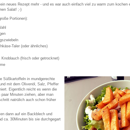
 kein neues Rezept mehr - und es war auch einfach viel zu warm zum kochen e
nen Salat! ;-)
große Portionen):
Wahl
igen
ngszwiebeln
chkäse-Taler (oder ähnliches)
& Knoblauch (frisch oder getrocknet)
eme
ie Süßkartoffeln in mundgerechte
und mit dem Olivenöl, Salz, Pfeffer
ert. Eigentlich reicht es wenn die
in paar Minuten ziehen, aber man
chritt natrülich auch schon früher
en dann auf ein Backblech und
d ca. 30Minuten bis sie durchgegart