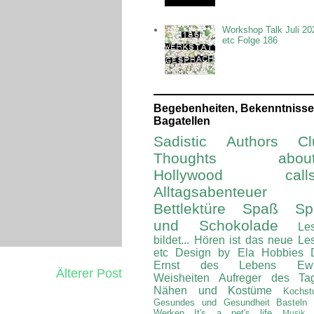
Workshop Talk Juli 20
etc Folge 186
Begebenheiten, Bekenntnisse
Bagatellen
Sadistic Authors Cl
Thoughts about.
Hollywood calls.
Alltagsabenteuer
Bettlektüre
Spaß Spi
und Schokolade
Le
bildet...
Hören ist das neue Le
etc
Design by Ela
Hobbies
Ernst des Lebens
Ew
Älterer Post
Weisheiten
Aufreger des Ta
Nähen und Kostüme
Kochst
Gesundes und Gesundheit
Basteln
Werken
It's a pet's life
Musik 