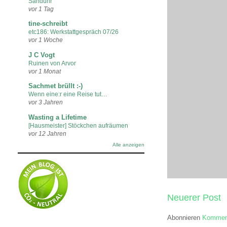
Sanduhr
vor 1 Tag
tine-schreibt
etc186: Werkstattgespräch 07/26
vor 1 Woche
J C Vogt
Ruinen von Arvor
vor 1 Monat
Sachmet brüllt :-)
Wenn eine:r eine Reise tut…
vor 3 Jahren
Wasting a Lifetime
[Hausmeister] Stöckchen aufräumen
vor 12 Jahren
Alle anzeigen
Neuerer Post
Abonnieren
Komment