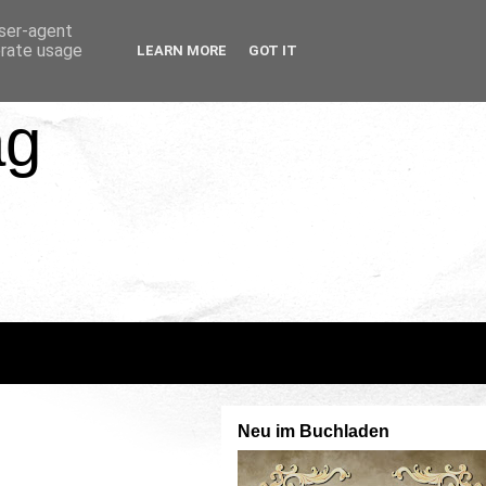
user-agent
erate usage
LEARN MORE
GOT IT
ag
Neu im Buchladen