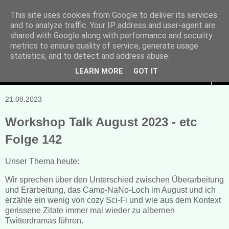
This site uses cookies from Google to deliver its services
and to analyze traffic. Your IP address and user-agent are
Manuela Sonntag
shared with Google along with performance and security
metrics to ensure quality of service, generate usage
Bücher, Blogs & mehr
statistics, and to detect and address abuse.
LEARN MORE
GOT IT
▼
21.08.2023
Workshop Talk August 2023 - etc
Folge 142
Unser Thema heute:
Wir sprechen über den Unterschied zwischen Überarbeitung
und Erarbeitung, das Camp-NaNo-Loch im August und ich
erzähle ein wenig von cozy Sci-Fi und wie aus dem Kontext
gerissene Zitate immer mal wieder zu albernen
Twitterdramas führen.