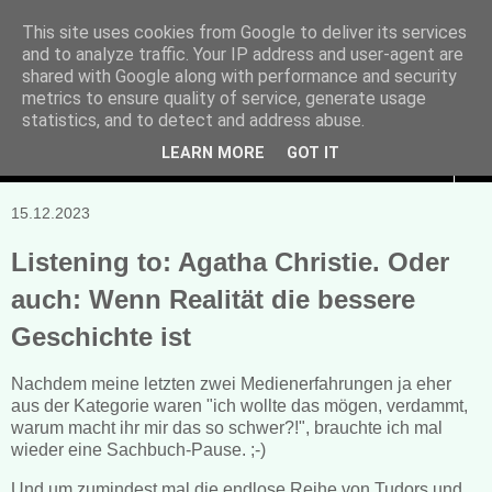
This site uses cookies from Google to deliver its services
and to analyze traffic. Your IP address and user-agent are
Manuela Sonntag
shared with Google along with performance and security
metrics to ensure quality of service, generate usage
Bücher, Blogs & mehr
statistics, and to detect and address abuse.
LEARN MORE
GOT IT
▼
15.12.2023
Listening to: Agatha Christie. Oder
auch: Wenn Realität die bessere
Geschichte ist
Nachdem meine letzten zwei Medienerfahrungen ja eher
aus der Kategorie waren "ich wollte das mögen, verdammt,
warum macht ihr mir das so schwer?!", brauchte ich mal
wieder eine Sachbuch-Pause. ;-)
Und um zumindest mal die endlose Reihe von Tudors und