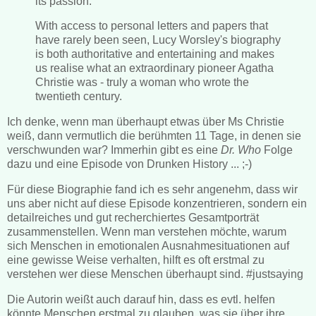
its passion.
With access to personal letters and papers that
have rarely been seen, Lucy Worsley's biography
is both authoritative and entertaining and makes
us realise what an extraordinary pioneer Agatha
Christie was - truly a woman who wrote the
twentieth century.
Ich denke, wenn man überhaupt etwas über Ms Christie
weiß, dann vermutlich die berühmten 11 Tage, in denen sie
verschwunden war? Immerhin gibt es eine
Dr. Who
Folge
dazu und eine Episode von Drunken History ... ;-)
Für diese Biographie fand ich es sehr angenehm, dass wir
uns aber nicht auf diese Episode konzentrieren, sondern ein
detailreiches und gut recherchiertes Gesamtporträt
zusammenstellen. Wenn man verstehen möchte, warum
sich Menschen in emotionalen Ausnahmesituationen auf
eine gewisse Weise verhalten, hilft es oft erstmal zu
verstehen wer diese Menschen überhaupt sind. #justsaying
Die Autorin weißt auch darauf hin, dass es evtl. helfen
könnte Menschen erstmal zu glauben, was sie über ihre