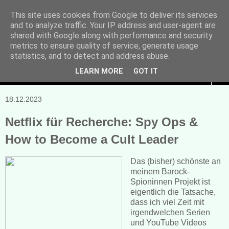
This site uses cookies from Google to deliver its services
and to analyze traffic. Your IP address and user-agent are
Manuela Sonntag
shared with Google along with performance and security
metrics to ensure quality of service, generate usage
Bücher, Blogs & mehr
statistics, and to detect and address abuse.
LEARN MORE
GOT IT
▼
18.12.2023
Netflix für Recherche: Spy Ops &
How to Become a Cult Leader
Das (bisher) schönste an
meinem Barock-
Spioninnen Projekt ist
eigentlich die Tatsache,
dass ich viel Zeit mit
irgendwelchen Serien
und YouTube Videos