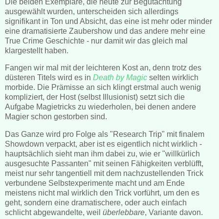
Die beiden Exemplare, die heute zur Begutachtung
ausgewählt wurden, unterscheiden sich allerdings
signifikant in Ton und Absicht, das eine ist mehr oder minder
eine dramatisierte Zaubershow und das andere mehr eine
True Crime Geschichte - nur damit wir das gleich mal
klargestellt haben.
Fangen wir mal mit der leichteren Kost an, denn trotz des
düsteren Titels wird es in
Death by Magic
selten wirklich
morbide. Die Prämisse an sich klingt erstmal auch wenig
kompliziert, der Host (selbst Illusionist) setzt sich die
Aufgabe Magietricks zu wiederholen, bei denen andere
Magier schon gestorben sind.
Das Ganze wird pro Folge als "Research Trip" mit finalem
Showdown verpackt, aber ist es eigentlich nicht wirklich -
hauptsächlich sieht man ihm dabei zu, wie er "willkürlich
ausgesuchte Passanten" mit seinen Fähigkeiten verblüfft,
meist nur sehr tangentiell mit dem nachzustellenden Trick
verbundene Selbstexperimente macht und am Ende
meistens nicht mal wirklich den Trick vorführt, um den es
geht, sondern eine dramatischere, oder auch einfach
schlicht abgewandelte, weil
überlebbare
, Variante davon.