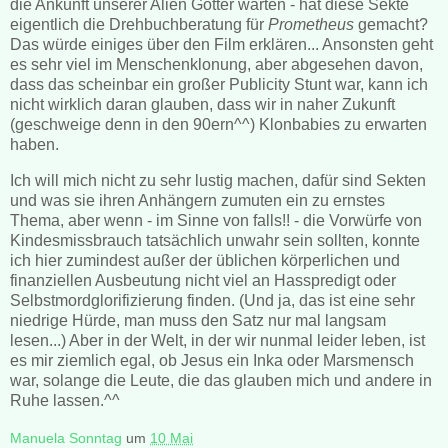
die Ankunft unserer Alien Götter warten - hat diese Sekte
eigentlich die Drehbuchberatung für
Prometheus
gemacht?
Das würde einiges über den Film erklären... Ansonsten geht
es sehr viel im Menschenklonung, aber abgesehen davon,
dass das scheinbar ein großer Publicity Stunt war, kann ich
nicht wirklich daran glauben, dass wir in naher Zukunft
(geschweige denn in den 90ern^^) Klonbabies zu erwarten
haben.
Ich will mich nicht zu sehr lustig machen, dafür sind Sekten
und was sie ihren Anhängern zumuten ein zu ernstes
Thema, aber wenn - im Sinne von falls!! - die Vorwürfe von
Kindesmissbrauch tatsächlich unwahr sein sollten, konnte
ich hier zumindest außer der üblichen körperlichen und
finanziellen Ausbeutung nicht viel an Hasspredigt oder
Selbstmordglorifizierung finden. (Und ja, das ist eine sehr
niedrige Hürde, man muss den Satz nur mal langsam
lesen...) Aber in der Welt, in der wir nunmal leider leben, ist
es mir ziemlich egal, ob Jesus ein Inka oder Marsmensch
war, solange die Leute, die das glauben mich und andere in
Ruhe lassen.^^
Manuela Sonntag
um
10 Mai