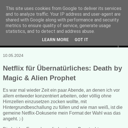
This site uses cookies from Google to deliver its services
and to analyze traffic. Your IP address and user-agent are
Manuela Sonntag
shared with Google along with performance and security
metrics to ensure quality of service, generate usage
Bücher, Blogs & mehr
statistics, and to detect and address abuse.
LEARN MORE
GOT IT
▼
10.05.2024
Netflix für Übernatürliches: Death by
Magic & Alien Prophet
Es war mal wieder Zeit ein paar Abende, an denen ich vor
allem entweder konzentriert arbeiten, oder völlig ohne
Hirnzellen einzusetzen zocken wollte, mit
Hintergrundbeschallung zu füllen und wie man weiß, ist die
gemeine Netflix-Dokuserie mein Format der Wahl was das
angeht. ;-)