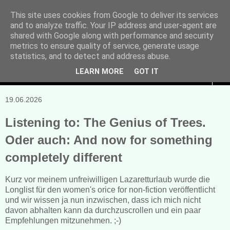
This site uses cookies from Google to deliver its services
and to analyze traffic. Your IP address and user-agent are
Manuela Sonntag
shared with Google along with performance and security
metrics to ensure quality of service, generate usage
Bücher, Blogs & mehr
statistics, and to detect and address abuse.
LEARN MORE
GOT IT
▼
19.06.2026
Listening to: The Genius of Trees.
Oder auch: And now for something
completely different
Kurz vor meinem unfreiwilligen Lazaretturlaub wurde die
Longlist für den women's orice for non-fiction veröffentlicht
und wir wissen ja nun inzwischen, dass ich mich nicht
davon abhalten kann da durchzuscrollen und ein paar
Empfehlungen mitzunehmen. ;-)