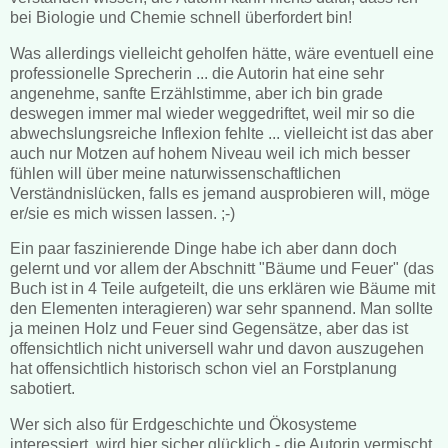
bei Biologie und Chemie schnell überfordert bin!
Was allerdings vielleicht geholfen hätte, wäre eventuell eine
professionelle Sprecherin ... die Autorin hat eine sehr
angenehme, sanfte Erzählstimme, aber ich bin grade
deswegen immer mal wieder weggedriftet, weil mir so die
abwechslungsreiche Inflexion fehlte ... vielleicht ist das aber
auch nur Motzen auf hohem Niveau weil ich mich besser
fühlen will über meine naturwissenschaftlichen
Verständnislücken, falls es jemand ausprobieren will, möge
er/sie es mich wissen lassen. ;-)
Ein paar faszinierende Dinge habe ich aber dann doch
gelernt und vor allem der Abschnitt "Bäume und Feuer" (das
Buch ist in 4 Teile aufgeteilt, die uns erklären wie Bäume mit
den Elementen interagieren) war sehr spannend. Man sollte
ja meinen Holz und Feuer sind Gegensätze, aber das ist
offensichtlich nicht universell wahr und davon auszugehen
hat offensichtlich historisch schon viel an Forstplanung
sabotiert.
Wer sich also für Erdgeschichte und Ökosysteme
interessiert, wird hier sicher glücklich - die Autorin vermischt