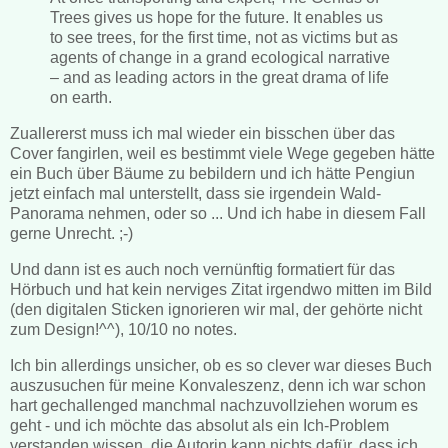
Trees
gives us hope for the future. It enables us
to see trees, for the first time, not as victims but as
agents of change in a grand ecological narrative
– and as leading actors in the great drama of life
on earth.
Zuallererst muss ich mal wieder ein bisschen über das
Cover fangirlen, weil es bestimmt viele Wege gegeben hätte
ein Buch über Bäume zu bebildern und ich hätte Pengiun
jetzt einfach mal unterstellt, dass sie irgendein Wald-
Panorama nehmen, oder so ... Und ich habe in diesem Fall
gerne Unrecht. ;-)
Und dann ist es auch noch vernünftig formatiert für das
Hörbuch und hat kein nerviges Zitat irgendwo mitten im Bild
(den digitalen Sticken ignorieren wir mal, der gehörte nicht
zum Design!^^), 10/10 no notes.
Ich bin allerdings unsicher, ob es so clever war dieses Buch
auszusuchen für meine Konvaleszenz, denn ich war schon
hart gechallenged manchmal nachzuvollziehen worum es
geht - und ich möchte das absolut als ein Ich-Problem
verstanden wissen, die Autorin kann nichts dafür, dass ich