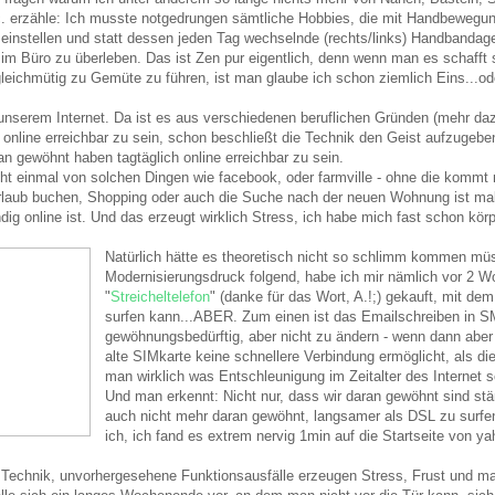
. erzähle: Ich musste notgedrungen sämtliche Hobbies, die mit Handbewegun
 einstellen und statt dessen jeden Tag wechselnde (rechts/links) Handbanda
im Büro zu überleben. Das ist Zen pur eigentlich, denn wenn man es schafft s
eichmütig zu Gemüte zu führen, ist man glaube ich schon ziemlich Eins...o
 unserem Internet. Da ist es aus verschiedenen beruflichen Gründen (mehr daz
h online erreichbar zu sein, schon beschließt die Technik den Geist aufzugeben
an gewöhnt haben tagtäglich online erreichbar zu sein.
cht einmal von solchen Dingen wie facebook, oder farmville - ohne die kommt 
rlaub buchen, Shopping oder auch die Suche nach der neuen Wohnung ist mal 
ig online ist. Und das erzeugt wirklich Stress, ich habe mich fast schon körpe
Natürlich hätte es theoretisch nicht so schlimm kommen mü
Modernisierungsdruck folgend, habe ich mir nämlich vor 2 W
"
Streicheltelefon
" (danke für das Wort, A.!;) gekauft, mit de
surfen kann...ABER. Zum einen ist das Emailschreiben in 
gewöhnungsbedürftig, aber nicht zu ändern - wenn dann abe
alte SIMkarte keine schnellere Verbindung ermöglicht, als d
man wirklich was Entschleunigung im Zeitalter des Internet s
Und man erkennt: Nicht nur, dass wir daran gewöhnt sind stän
auch nicht mehr daran gewöhnt, langsamer als DSL zu surfen.
ich, ich fand es extrem nervig 1min auf die Startseite von yah
 Technik, unvorhergesehene Funktionsausfälle erzeugen Stress, Frust und m