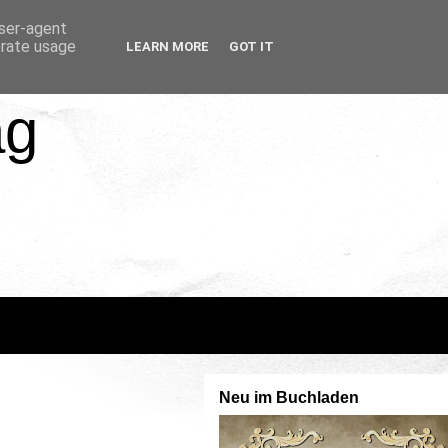
user-agent
erate usage
LEARN MORE
GOT IT
ag
Neu im Buchladen