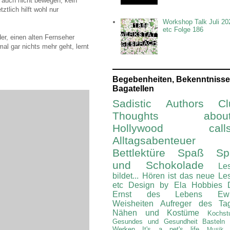
 auch nicht bewegen, kein
tlich hilft wohl nur
Workshop Talk Juli 20
etc Folge 186
er, einen alten Fernseher
al gar nichts mehr geht, lernt
Begebenheiten, Bekenntnisse
Bagatellen
Sadistic Authors Cl
Thoughts about.
Hollywood calls.
Alltagsabenteuer
Bettlektüre
Spaß Spi
und Schokolade
Le
bildet...
Hören ist das neue Le
etc
Design by Ela
Hobbies
Ernst des Lebens
Ew
Weisheiten
Aufreger des Ta
Nähen und Kostüme
Kochst
Gesundes und Gesundheit
Basteln
Werken
It's a pet's life
Musik 