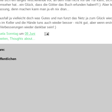
lle sich ein langes Wochenende vor, an dem man nicht vor die Tür kann, sich
seher hat...ein Glück, dass die Götter das Buch erfunden haben!!!;). Aber letz
ssung, denn machen kann man ja eh nix dran...
ausfall ja vielleicht doch was Gutes und nun funzt das Netz ja zum Glück wied
 im Keller und die Hände tuns auch wieder besser - nicht gut, aber wenn erstm
 Verbesserungen wieder dankbar sein!:)
ela Sonntag
um
08 Juni
eiten
,
Thoughts about...
re:
fentlichen