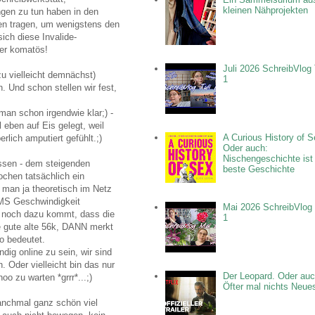
kleinen Nähprojekten
gen zu tun haben in den
gen tragen, um wenigstens den
ich diese Invalide-
der komatös!
Juli 2026 SchreibVlog 
u vielleicht demnächst)
1
. Und schon stellen wir fest,
man schon irgendwie klar;) -
eben auf Eis gelegt, weil
A Curious History of S
rlich amputiert gefühlt.;)
Oder auch:
Nischengeschichte ist
ssen - dem steigenden
beste Geschichte
ochen tatsächlich ein
m man ja theoretisch im Netz
SMS Geschwindigkeit
Mai 2026 SchreibVlog 
r noch dazu kommt, dass die
1
ie gute alte 56k, DANN merkt
o bedeutet.
dig online zu sein, wir sind
 Oder vielleicht bin das nur
Der Leopard. Oder auc
oo zu warten *grrr*...;)
Öfter mal nichts Neue
anchmal ganz schön viel