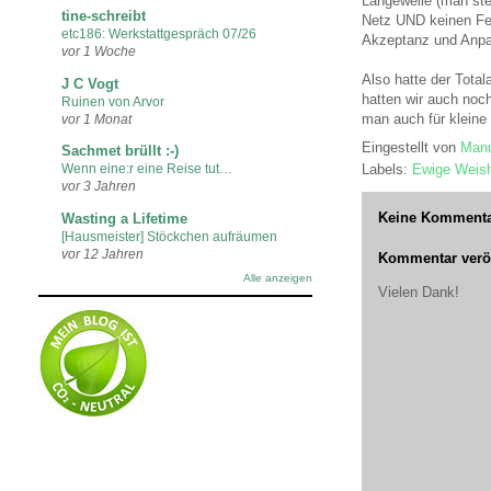
Langeweile (man ste
tine-schreibt
Netz UND keinen Fern
etc186: Werkstattgespräch 07/26
Akzeptanz und Anpa
vor 1 Woche
Also hatte der Total
J C Vogt
hatten wir auch noch
Ruinen von Arvor
man auch für kleine
vor 1 Monat
Eingestellt von
Manu
Sachmet brüllt :-)
Labels:
Ewige Weish
Wenn eine:r eine Reise tut…
vor 3 Jahren
Keine Kommenta
Wasting a Lifetime
[Hausmeister] Stöckchen aufräumen
vor 12 Jahren
Kommentar veröf
Alle anzeigen
Vielen Dank!