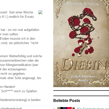
ssiert: Seit einer Woche
K.!;) endlich für Ersatz
at - ist mir mal aufgefallen
er man selbst.
 Enden musste ich in den
sind, ein plötzliches "nicht
extrem Wetterfühlig und solche
uf zusammenbrechen oder die
er Allergiemedikation (wer
Mit der erzwungenen
t nicht so gegeben,
tmals eher Sofa angesagt, bis
en Händen!
 Sch***** noch zu Späßen
cheidenentzündung) in beiden
Beliebte Posts
chreibwerkstatt,
Ein Sammelsurium au