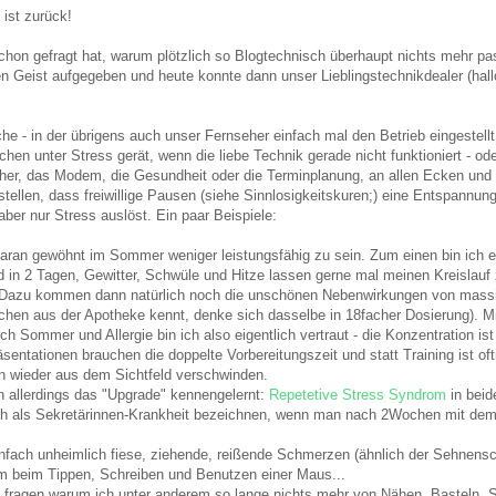
 ist zurück!
chon gefragt hat, warum plötzlich so Blogtechnisch überhaupt nichts mehr pa
 Geist aufgegeben und heute konnte dann unser Lieblingstechnikdealer (hallo 
 - in der übrigens auch unser Fernseher einfach mal den Betrieb eingestellt h
hen unter Stress gerät, wenn die liebe Technik gerade nicht funktioniert - od
her, das Modem, die Gesundheit oder die Terminplanung, an allen Ecken und
tellen, dass freiwillige Pausen (siehe Sinnlosigkeitskuren;) eine Entspannung 
aber nur Stress auslöst. Ein paar Beispiele:
 daran gewöhnt im Sommer weniger leistungsfähig zu sein. Zum einen bin ich 
d in 2 Tagen, Gewitter, Schwüle und Hitze lassen gerne mal meinen Kreisla
 Dazu kommen dann natürlich noch die unschönen Nebenwirkungen von massiv
llchen aus der Apotheke kennt, denke sich dasselbe in 18facher Dosierung). 
h Sommer und Allergie bin ich also eigentlich vertraut - die Konzentration is
sentationen brauchen die doppelte Vorbereitungszeit und statt Training ist of
n wieder aus dem Sichtfeld verschwinden.
h allerdings das "Upgrade" kennengelernt:
Repetetive Stress Syndrom
in beid
h als Sekretärinnen-Krankheit bezeichnen, wenn man nach 2Wochen mit dem
 einfach unheimlich fiese, ziehende, reißende Schmerzen (ähnlich der Sehnens
em beim Tippen, Schreiben und Benutzen einer Maus...
o fragen warum ich unter anderem so lange nichts mehr von Nähen, Basteln, S