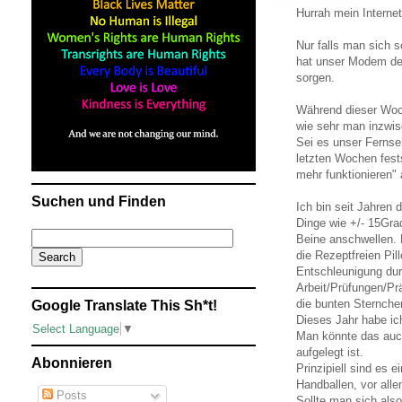
Hurrah mein Internet
Nur falls man sich s
hat unser Modem den
sorgen.
Während dieser Woche
wie sehr man inzwisc
Sei es unser Fernse
letzten Wochen fests
mehr funktionieren" 
Suchen und Finden
Ich bin seit Jahren
Dinge wie +/- 15Gra
Beine anschwellen.
die Rezeptfreien Pi
Entschleunigung durc
Arbeit/Prüfungen/Prä
die bunten Sternche
Google Translate This Sh*t!
Dieses Jahr habe ic
Select Language
▼
Man könnte das auc
aufgelegt ist.
Abonnieren
Prinzipiell sind es
Handballen, vor all
Posts
Sollte man sich als