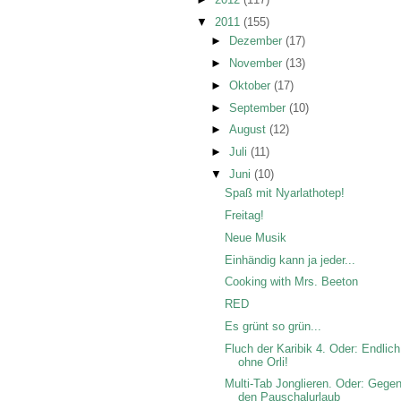
▼
2011
(155)
►
Dezember
(17)
►
November
(13)
►
Oktober
(17)
►
September
(10)
►
August
(12)
►
Juli
(11)
▼
Juni
(10)
Spaß mit Nyarlathotep!
Freitag!
Neue Musik
Einhändig kann ja jeder...
Cooking with Mrs. Beeton
RED
Es grünt so grün...
Fluch der Karibik 4. Oder: Endlich
ohne Orli!
Multi-Tab Jonglieren. Oder: Gege
den Pauschalurlaub