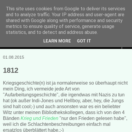
This site uses cookies from Google to deliver its services
and to analyze traffic. Your IP address and user-agent are
Manuela Sonntag
shared with Google along with performance and security
metrics to ensure quality of service, generate usage
Bücher, Blogs & mehr
statistics, and to detect and address abuse.
LEARN MORE
GOT IT
▼
01.08.2015
1812
Kriegsgeschichte(n) ist ja normalerweise so überhaupt nicht
mein Ding, ich vermeide jede Art von
"Aufarbeitungsgeschichte", die irgendwas mit Nazis zu tun
hat (ok außer Indi-Jones und Hellboy, aber, hey, die Jungs
sind halt cool;-) und auch ansonsten war es ein beliebter
Witz unter meinen Bibliothekskollegen, dass ich von den 4
Bänden
Krieg und Frieden
"nur den Frieden gelesen habe",
weil ich die Schlachtenbeschreibungen einfach mal
ersatzlos überblättert habe.;-)