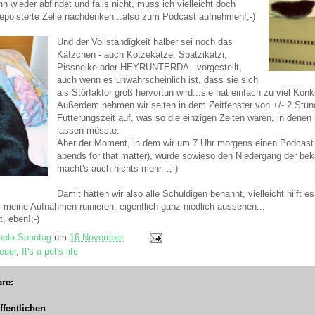
n wieder abfindet und falls nicht, muss ich vielleicht doch
epolsterte Zelle nachdenken...also zum Podcast aufnehmen!;-)
Und der Vollständigkeit halber sei noch das
Kätzchen - auch Kotzekatze, Spatzikatzi,
Pissnelke oder HEYRUNTERDA - vorgestellt,
auch wenn es unwahrscheinlich ist, dass sie sich
als Störfaktor groß hervortun wird...sie hat einfach zu viel Konk
Außerdem nehmen wir selten in dem Zeitfenster von +/- 2 Stun
Fütterungszeit auf, was so die einzigen Zeiten wären, in denen
lassen müsste.
Aber der Moment, in dem wir um 7 Uhr morgens einen Podcast
abends for that matter), würde sowieso den Niedergang der be
macht's auch nichts mehr...;-)
Damit hätten wir also alle Schuldigen benannt, vielleicht hilft e
 meine Aufnahmen ruinieren, eigentlich ganz niedlich aussehen...
, eben!;-)
ela Sonntag
um
16 November
euer
,
It's a pet's life
re:
fentlichen