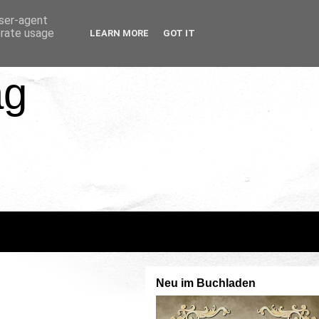
user-agent
erate usage
LEARN MORE
GOT IT
ag
Neu im Buchladen