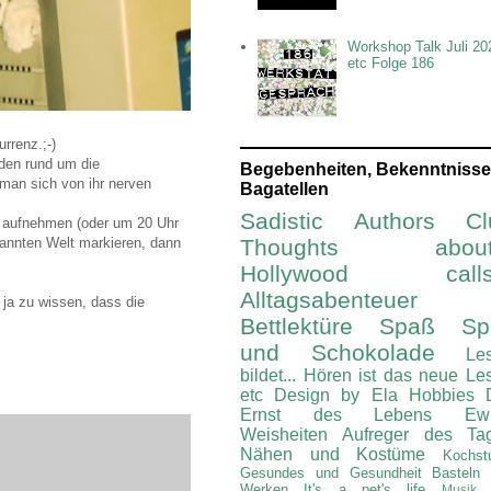
Workshop Talk Juli 20
etc Folge 186
urrenz.;-)
den rund um die
Begebenheiten, Bekenntnisse
 man sich von ihr nerven
Bagatellen
Sadistic Authors Cl
 aufnehmen (oder um 20 Uhr
kannten Welt markieren, dann
Thoughts about.
Hollywood calls.
Alltagsabenteuer
s ja zu wissen, dass die
Bettlektüre
Spaß Spi
und Schokolade
Le
bildet...
Hören ist das neue Le
etc
Design by Ela
Hobbies
Ernst des Lebens
Ew
Weisheiten
Aufreger des Ta
Nähen und Kostüme
Kochst
Gesundes und Gesundheit
Basteln
Werken
It's a pet's life
Musik 