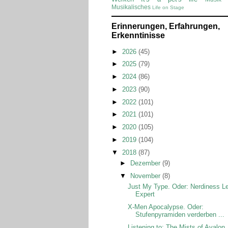
Musikalisches
Life on Stage
Erinnerungen, Erfahrungen,
Erkenntinisse
►
2026
(45)
►
2025
(79)
►
2024
(86)
►
2023
(90)
►
2022
(101)
►
2021
(101)
►
2020
(105)
►
2019
(104)
▼
2018
(87)
►
Dezember
(9)
▼
November
(8)
Just My Type. Oder: Nerdiness L
Expert
X-Men Apocalypse. Oder:
Stufenpyramiden verderben ...
Listening to: The Mists of Avalon.