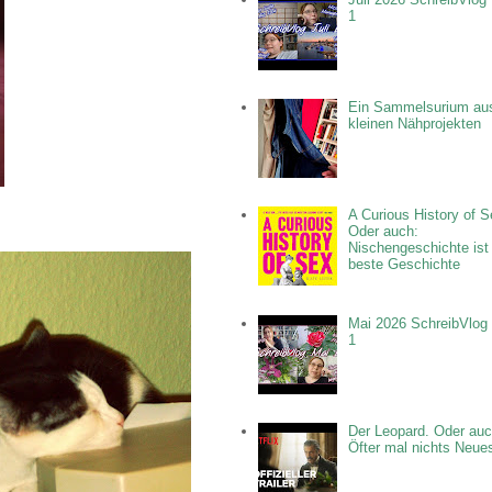
1
Ein Sammelsurium au
kleinen Nähprojekten
A Curious History of S
Oder auch:
Nischengeschichte ist
beste Geschichte
Mai 2026 SchreibVlog 
1
Der Leopard. Oder auc
Öfter mal nichts Neue