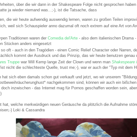
rheiten, über die wir dann in der Shakespeare Folge nicht gesprochen haben
tte ja wieder niemand was...;-), ist die Tatsache, dass
len, die wir heute aufwendig auswendig lernen, waren zu großen Teilen improvi
ch, weil sich Schauspieler anno dazumal oft noch extrem auf eine Art von Arc
ypen Traditionen waren der
Comedia del'Arte
- also dem italienischen Drama -
en Stücken anders eingesetzt
 so oft - auch in den Tragödien - einen Comic Relief Character oder Narren, 
atsächlich kommt der Ausdruck und das Prinzip, das wir heute benutzen genau 
res Truppe
war Will Kemp lange Zeit der Clown und wenn man
Shakespeare 
ist nicht die schlechteste Quelle, trust me;-), war er auch der "Typ mit dem 
n hat sich eben damals schon gut verkauft und jetzt, wo wir unserem "Bildung
bstbeweihräucherunghust* nachgekommen sind, können wir auch ein bißchen 
n doch inzwischen - das Internet mag für Pornos geschaffen worden sein, aber
)
gt hat, welche merkwürdigen neuen Geräusche da plötzlich die Aufnahme stören
eisen;-) Loki & Cassandra