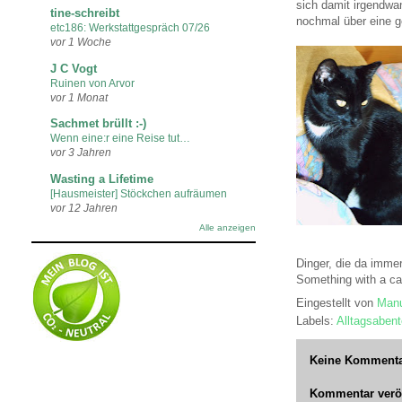
sich damit irgendwan
tine-schreibt
nochmal über eine g
etc186: Werkstattgespräch 07/26
vor 1 Woche
J C Vogt
Ruinen von Arvor
vor 1 Monat
Sachmet brüllt :-)
Wenn eine:r eine Reise tut…
vor 3 Jahren
Wasting a Lifetime
[Hausmeister] Stöckchen aufräumen
vor 12 Jahren
Alle anzeigen
Dinger, die da immer
Something with a cat
Eingestellt von
Manu
Labels:
Alltagsabent
Keine Kommenta
Kommentar veröf