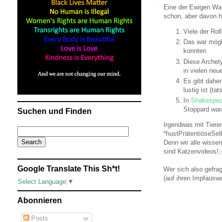
Eine der Ewigen Wah
schon, aber davon ha
Viele der Rol
Das war mögli
konnten
Diese Archet
in vielen neu
Es gibt daher
lustig ist (t
In
Shakespea
Stoppard war/
Suchen und Finden
Irgendwas mit Tiere
*hustPrätentiöseSel
Denn wir alle wisse
sind Katzenvideos!;-
Google Translate This Sh*t!
Wer sich also gefra
(auf ihren Impfausw
Select Language
▼
Abonnieren
Posts