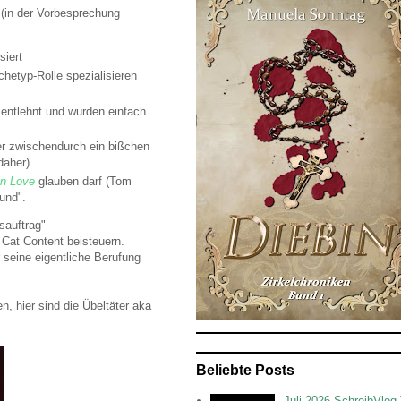
 (in der Vorbesprechung
siert
hetyp-Rolle spezialisieren
 entlehnt und wurden einfach
der zwischendurch ein bißchen
daher).
in Love
glauben darf (Tom
Hund".
sauftrag"
Cat Content beisteuern.
 seine eigentliche Berufung
, hier sind die Übeltäter aka
Beliebte Posts
Juli 2026 SchreibVlog 