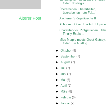
Oder: Nostalgie...
Überarbeiten, überarbeiten,
überarbeiten - etc Fol...
Älterer Post
Aachener Störgeräusche II
Abhorsen. Oder: The Art of Epilo
Charakter- vs. Plotgetrieben. Oder
Finally Explai...
Miss Marple meets Great Gatsby.
Oder: Ein Ausflug ...
►
Oktober
(9)
►
September
(7)
►
August
(7)
►
Juli
(7)
►
Juni
(7)
►
Mai
(6)
►
April
(6)
►
März
(8)
►
Februar
(6)
►
Januar
(7)