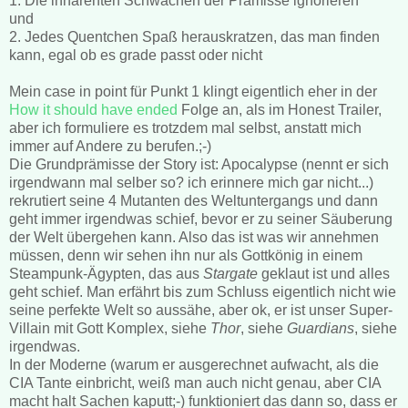
1. Die inhärenten Schwächen der Prämisse ignorieren
und
2. Jedes Quentchen Spaß herauskratzen, das man finden
kann, egal ob es grade passt oder nicht
Mein case in point für Punkt 1 klingt eigentlich eher in der
How it should have ended
Folge an, als im Honest Trailer,
aber ich formuliere es trotzdem mal selbst, anstatt mich
immer auf Andere zu berufen.;-)
Die Grundprämisse der Story ist: Apocalypse (nennt er sich
irgendwann mal selber so? ich erinnere mich gar nicht...)
rekrutiert seine 4 Mutanten des Weltuntergangs und dann
geht immer irgendwas schief, bevor er zu seiner Säuberung
der Welt übergehen kann. Also das ist was wir annehmen
müssen, denn wir sehen ihn nur als Gottkönig in einem
Steampunk-Ägypten, das aus
Stargate
geklaut ist und alles
geht schief. Man erfährt bis zum Schluss eigentlich nicht wie
seine perfekte Welt so aussähe, aber ok, er ist unser Super-
Villain mit Gott Komplex, siehe
Thor
, siehe
Guardians
, siehe
irgendwas.
In der Moderne (warum er ausgerechnet aufwacht, als die
CIA Tante einbricht, weiß man auch nicht genau, aber CIA
macht halt Sachen kaputt;-) funktioniert das dann so, dass er