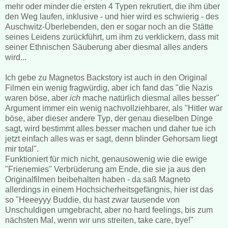
mehr oder minder die ersten 4 Typen rekrutiert, die ihm über
den Weg laufen, inklusive - und hier wird es schwierig - des
Auschwitz-Überlebenden, den er sogar noch an die Stätte
seines Leidens zurückführt, um ihm zu verklickern, dass mit
seiner Ethnischen Säuberung aber diesmal alles anders
wird...
Ich gebe zu Magnetos Backstory ist auch in den Original
Filmen ein wenig fragwürdig, aber ich fand das "die Nazis
waren böse, aber
ich
mache natürlich diesmal alles besser"
Argument immer ein wenig nachvollziehbarer, als "Hitler war
böse, aber dieser andere Typ, der genau dieselben Dinge
sagt, wird bestimmt alles besser machen und daher tue ich
jetzt einfach alles was er sagt, denn blinder Gehorsam liegt
mir total".
Funktioniert für mich nicht, genausowenig wie die ewige
"Frienemies" Verbrüderung am Ende, die sie ja aus den
Originalfilmen beibehalten haben - da saß Magneto
allerdings in einem Hochsicherheitsgefängnis, hier ist das
so "Heeeyyy Buddie, du hast zwar tausende von
Unschuldigen umgebracht, aber no hard feelings, bis zum
nächsten Mal, wenn wir uns streiten, take care, bye!"