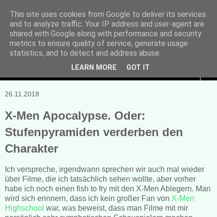
This site uses cookies from Google to deliver its services
and to analyze traffic. Your IP address and user-agent are
Manuela Sonntag
shared with Google along with performance and security
metrics to ensure quality of service, generate usage
Bücher, Blogs & mehr
statistics, and to detect and address abuse.
LEARN MORE
GOT IT
▼
26.11.2018
X-Men Apocalypse. Oder:
Stufenpyramiden verderben den
Charakter
Ich verspreche, irgendwann sprechen wir auch mal wieder
über Filme, die ich tatsächlich sehen wollte, aber vorher
habe ich noch einen fish to fry mit den X-Men Ablegern. Man
wird sich erinnern, dass ich kein großer Fan von
X-Men
Highschool
war, was beweist, dass man Filme mit mir