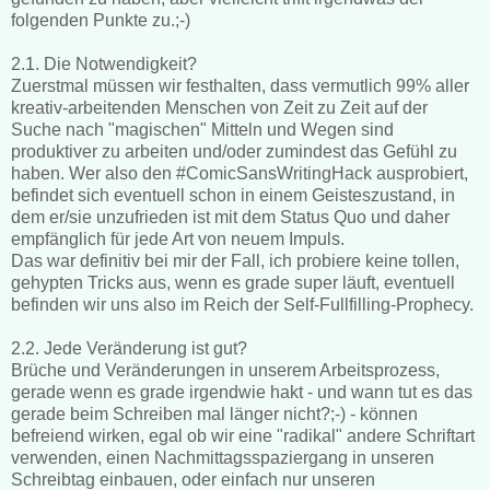
folgenden Punkte zu.;-)
2.1. Die Notwendigkeit?
Zuerstmal müssen wir festhalten, dass vermutlich 99% aller
kreativ-arbeitenden Menschen von Zeit zu Zeit auf der
Suche nach "magischen" Mitteln und Wegen sind
produktiver zu arbeiten und/oder zumindest das Gefühl zu
haben. Wer also den
#ComicSansWritingHack ausprobiert,
befindet sich eventuell schon in einem Geisteszustand, in
dem er/sie unzufrieden ist mit dem Status Quo und daher
empfänglich für jede Art von neuem Impuls.
Das war definitiv bei mir der Fall, ich probiere keine tollen,
gehypten Tricks aus, wenn es grade super läuft, eventuell
befinden wir uns also im Reich der Self-Fullfilling-Prophecy.
2.2. Jede Veränderung ist gut?
Brüche und Veränderungen in unserem Arbeitsprozess,
gerade wenn es grade irgendwie hakt - und wann tut es das
gerade beim Schreiben mal länger nicht?;-) - können
befreiend wirken, egal ob wir eine "radikal" andere Schriftart
verwenden, einen Nachmittagsspaziergang in unseren
Schreibtag einbauen, oder einfach nur unseren