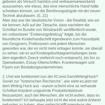
geboren als Versuch harmlos und vertrauenserweckend
auszusehen, wie etwas, das eine menschliche Hand hätte
schreiben können, um die Berührungsängste mit der neuen
Technik abzubauen. (S. 22)
Aber das war die idealistische Vision - die Realität, wie wir
sie kennen, fußt auf der Tatsache, dass nachdem die
Schriftart im Bundle von Windows95 veröffentlicht wurde,
ein unfassbarer "Eroberungsfeldzug" folgte, bis die
freundliche Kinderhandschrift irgendwann zum Hassobjekt
von Desginern, Professoren und jedem Menschen
geworden war, der es nicht mehr ertragen konnte, sie überall
zu sehen, sei es auf Kindergeburtstagseinladungen (was
dem eigentlich Zweck vielleicht noch entsprach), bis hin zu
Speisekarten, Essay-Überschriften, Krankenwagen und
Flyern von Bestattungsunternehmen.
2. Und wie funktioniert nun der
#ComicSansWritingHack?
Soviel zur "historischen Recherche", wie sieht es jetzt mit
dem Writing Hack aus - warum scheint eine so verhasste
Schriftart trotzdem ungeahnte Produktivitätslevel
freizusetzen, auch bei Menschen, die nicht wollen, dass es
funktioniert? Ich behaupte jetzt nicht die eine wahre Antwort
gefunden zu haben, aber vielleicht trifft irgendwas der