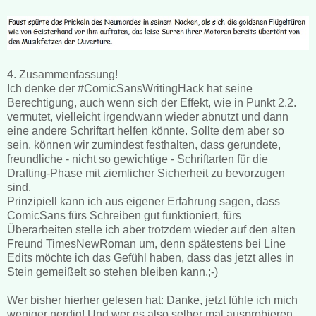
4. Zusammenfassung!
Ich denke der
#ComicSansWritingHack hat seine
Berechtigung, auch wenn sich der Effekt, wie in Punkt 2.2.
vermutet, vielleicht irgendwann wieder abnutzt und dann
eine andere Schriftart helfen könnte. Sollte dem aber so
sein, können wir zumindest festhalten, dass gerundete,
freundliche - nicht so gewichtige - Schriftarten für die
Drafting-Phase mit ziemlicher Sicherheit zu bevorzugen
sind.
Prinzipiell kann ich aus eigener Erfahrung sagen, dass
ComicSans fürs Schreiben gut funktioniert, fürs
Überarbeiten stelle ich aber trotzdem wieder auf den alten
Freund TimesNewRoman um, denn spätestens bei Line
Edits möchte ich das Gefühl haben, dass das jetzt alles in
Stein gemeißelt so stehen bleiben kann.;-)
Wer bisher hierher gelesen hat: Danke, jetzt fühle ich mich
weniger nerdig! Und wer es also selber mal ausprobieren