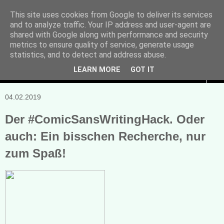
This site uses cookies from Google to deliver its services
and to analyze traffic. Your IP address and user-agent are
Manuela Sonntag
shared with Google along with performance and security
metrics to ensure quality of service, generate usage
Bücher, Blogs & mehr
statistics, and to detect and address abuse.
LEARN MORE
GOT IT
▼
04.02.2019
Der #ComicSansWritingHack. Oder
auch: Ein bisschen Recherche, nur
zum Spaß!