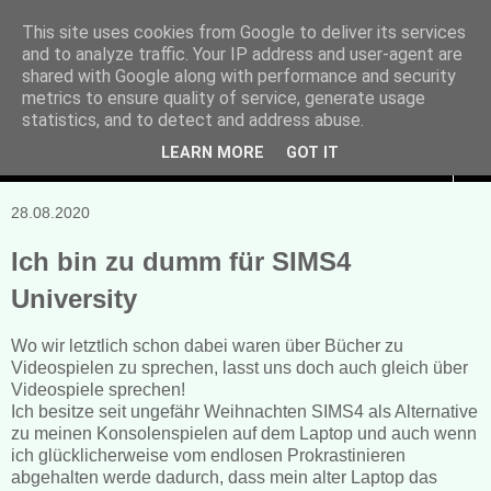
This site uses cookies from Google to deliver its services
and to analyze traffic. Your IP address and user-agent are
Manuela Sonntag
shared with Google along with performance and security
metrics to ensure quality of service, generate usage
Bücher, Blogs & mehr
statistics, and to detect and address abuse.
LEARN MORE
GOT IT
▼
28.08.2020
Ich bin zu dumm für SIMS4
University
Wo wir letztlich schon dabei waren über Bücher zu
Videospielen zu sprechen, lasst uns doch auch gleich über
Videospiele sprechen!
Ich besitze seit ungefähr Weihnachten SIMS4 als Alternative
zu meinen Konsolenspielen auf dem Laptop und auch wenn
ich glücklicherweise vom endlosen Prokrastinieren
abgehalten werde dadurch, dass mein alter Laptop das