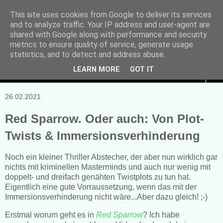
This site uses cookies from Google to deliver its services
and to analyze traffic. Your IP address and user-agent are
Manuela Sonntag
shared with Google along with performance and security
metrics to ensure quality of service, generate usage
Bücher, Blogs & mehr
statistics, and to detect and address abuse.
LEARN MORE
GOT IT
▼
26.02.2021
Red Sparrow. Oder auch: Von Plot-
Twists & Immersionsverhinderung
Noch ein kleiner Thriller Abstecher, der aber nun wirklich gar
nichts mit kriminellen Masterminds und auch nur wenig mit
doppelt- und dreifach genähten Twistplots zu tun hat.
Eigentlich eine gute Vorraussetzung, wenn das mit der
Immersionsverhinderung nicht wäre...Aber dazu gleich! ;-)
Erstmal worum geht es in
Red Sparrow
? Ich habe