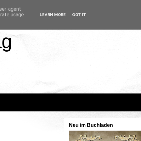
user-agent
erate usage
LEARN MORE
GOT IT
ag
Neu im Buchladen