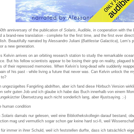
0th anniversary of the publication of
Solaris
, Audible, in cooperation with th
a brand-new translation - complete for the first time, and the first ever directl
lish. Beautifully narrated by Alessandro Juliani (
Battlestar Galactica
), Lem’s 
or a new generation.
is Kelvin arrives on an orbiting research station to study the remarkable ocea
ce. But his fellow scientists appear to be losing their grip on reality, plagued 
s of their repressed memories. When Kelvin’s long-dead wife suddenly reappea
pain of his past - while living a future that never was. Can Kelvin unlock the 
 to?
 ungezügeltes Fangirling abdriften, aber ich fand diese Hörbuch Version wirkli
n sehr guten Job und ich glaube ich habe das Buch innerhalb von einem Mon
z ungekürzter Übersetzung auch nicht sonderlich lang, aber #justsaying. ;-)
ie human condition
h
Solaris
damals nur gelesen, weil eine Bibliothekskollegin darauf bestand, obw
ction mag und vermutlich sogar schon gar keine hard sci-fi, weil Wissenschaf
für immer in ihrer Schuld, weil ich feststellen durfte, dass ich tatsächlich eige