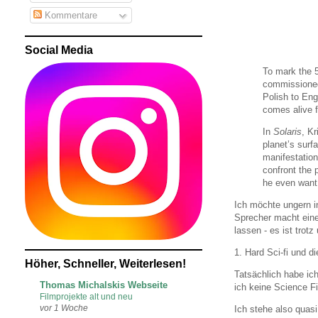
Kommentare
Social Media
To mark the 5
commissioned 
Polish to Eng
comes alive f
In
Solaris
, Kr
planet’s surfa
manifestation
confront the 
he even want
Ich möchte ungern in
Sprecher macht eine
lassen - es ist trot
1. Hard Sci-fi und d
Höher, Schneller, Weiterlesen!
Tatsächlich habe ic
Thomas Michalskis Webseite
ich keine Science Fi
Filmprojekte alt und neu
vor 1 Woche
Ich stehe also quasi 