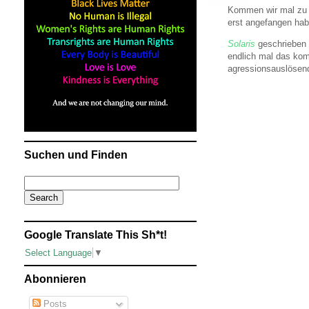
Kommen wir mal zu d
erst angefangen habe
Solaris
geschrieben 
endlich mal das kom
agressionsauslösend
Suchen und Finden
Google Translate This Sh*t!
Select Language
▼
Abonnieren
Posts