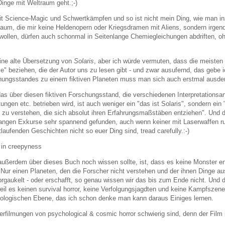
inge mit Weltraum geht.;-)
t Science-Magic und Schwertkämpfen und so ist nicht mein Ding, wie man in
raum, die mir keine Heldenopern oder Kriegsdramen mit Aliens, sondern irge
n wollen, dürfen auch schonmal in Seitenlange Chemiegleichungen abdriften, o
eine alte Übersetzung von
Solaris
, aber ich würde vermuten, dass die meisten
ie" beziehen, die der Autor uns zu lesen gibt - und zwar ausufernd, das gebe i
chungsstandes zu einem fiktiven Planeten muss man sich auch erstmal ausden
das über diesen fiktiven Forschungsstand, die verschiedenen Interpretationsa
ungen etc. betrieben wird, ist auch weniger ein "das ist Solaris", sondern e
 zu verstehen, die sich absolut ihren Erfahrungsmaßstäben entziehen". Und d
 langen Exkurse sehr spannend gefunden, auch wenn keiner mit Laserwaffen r
tlaufenden Geschichten nicht so euer Ding sind, tread carefully.:-)
 in creepyness
ußerdem über dieses Buch noch wissen sollte, ist, dass es keine Monster enth
. Nur einen Planeten, den die Forscher nicht verstehen und der ihnen Dinge a
rgaukelt - oder erschafft, so genau wissen wir das bis zum Ende nicht. Und d
il es keinen survival horror, keine Verfolgungsjagdten und keine Kampfszenen 
hologischen Ebene, das ich schon denke man kann daraus Einiges lernen.
rfilmungen von psychological & cosmic horror schwierig sind, denn der Film is