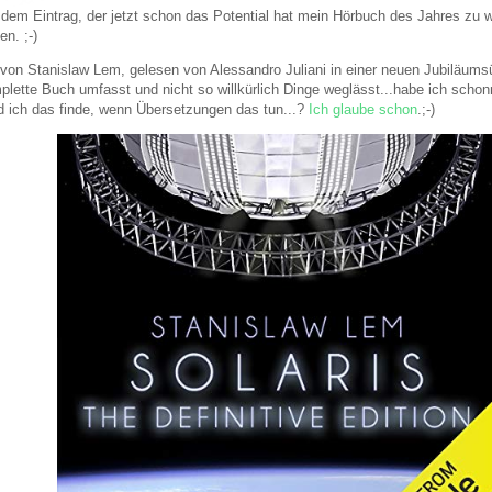
em Eintrag, der jetzt schon das Potential hat mein Hörbuch des Jahres zu 
n. ;-)
von Stanislaw Lem, gelesen von Alessandro Juliani in einer neuen Jubiläums
plette Buch umfasst und nicht so willkürlich Dinge weglässt...habe ich scho
 ich das finde, wenn Übersetzungen das tun...?
Ich glaube schon
.;-)