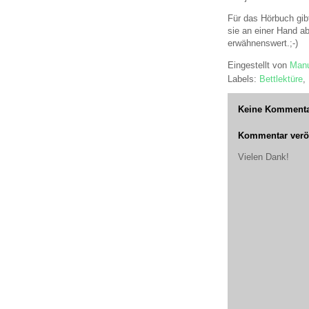
Für das Hörbuch gib
sie an einer Hand a
erwähnenswert.;-)
Eingestellt von
Manu
Labels:
Bettlektüre
,
Keine Kommenta
Kommentar veröf
Vielen Dank!