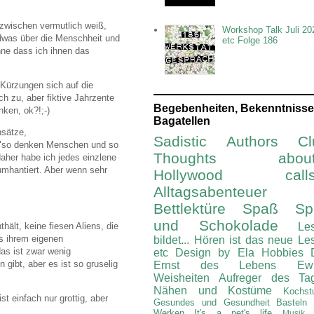
zwischen vermutlich weiß,
Workshop Talk Juli 20
ndwas über die Menschheit und
etc Folge 186
hne dass ich ihnen das
 Kürzungen sich auf die
ch zu, aber fiktive Jahrzente
Begebenheiten, Bekenntnisse
ken, ok?!;-)
Bagatellen
nsätze,
Sadistic Authors Cl
in "so denken Menschen und so
Thoughts about.
aher habe ich jedes einzlene
umhantiert. Aber wenn sehr
Hollywood calls.
Alltagsabenteuer
Bettlektüre
Spaß Spi
und Schokolade
ält, keine fiesen Aliens, die
Le
us ihrem eigenen
bildet...
Hören ist das neue Le
as ist zwar wenig
etc
Design by Ela
Hobbies
gibt, aber es ist so gruselig
Ernst des Lebens
Ew
Weisheiten
Aufreger des Ta
Nähen und Kostüme
Kochst
t einfach nur grottig, aber
Gesundes und Gesundheit
Basteln
Werken
It's a pet's life
Musik 