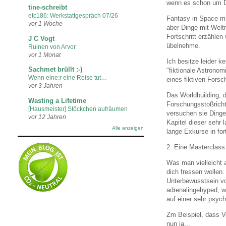
wenn es schon um D
tine-schreibt
etc186: Werkstattgespräch 07/26
Fantasy in Space mi
vor 1 Woche
aber Dinge mit Welt
Fortschritt erzähle
J C Vogt
übelnehme.
Ruinen von Arvor
vor 1 Monat
Ich besitze leider k
Sachmet brüllt :-)
"fiktionale Astronom
Wenn eine:r eine Reise tut…
eines fiktiven Fors
vor 3 Jahren
Das Worldbuilding, 
Wasting a Lifetime
Forschungsstoßricht
[Hausmeister] Stöckchen aufräumen
versuchen sie Dinge
vor 12 Jahren
Kapitel dieser sehr
Alle anzeigen
lange Exkurse in for
2. Eine Masterclass
Was man vielleicht a
dich fressen wollen
Unterbewusstsein vo
adrenalingehyped, we
auf einer sehr psyc
Zm Beispiel, dass Ve
nun ja...