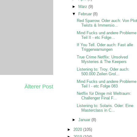
►
März
(9)
▼
Februar
(8)
Red Sparrow. Oder auch: Von Plot
Twists & Immersio...
Mind Fucks und andere Probleme
Teil II - etc Folge...
If You Tell. Oder auch: Fast alle
Triggerwarnungen
True Crime Netflix: Unsolved
Mysteries & The Keepers
Listening to: Troy. Oder auch:
500.000 Zeilen Grol...
Mind Fucks und andere Probleme
Älterer Post
Teil I - etc Folge 083
Netflix für Dinge mit Weltraum:
Challenger Final F...
Listening to: Solaris. Oder: Eine
Masterclass in C...
►
Januar
(8)
►
2020
(105)
►
2019
(104)