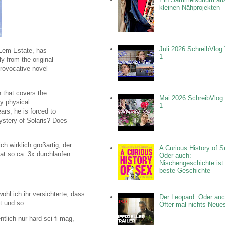
kleinen Nähprojekten
Juli 2026 SchreibVlog 
e Lem Estate, has
1
y from the original
provocative novel
n that covers the
Mai 2026 SchreibVlog 
by physical
1
rs, he is forced to
mystery of Solaris? Does
ch wirklich großartig, der
A Curious History of S
at so ca. 3x durchlaufen
Oder auch:
Nischengeschichte ist
beste Geschichte
ohl ich ihr versichterte, dass
Der Leopard. Oder auc
t und so...
Öfter mal nichts Neue
ntlich nur hard sci-fi mag,