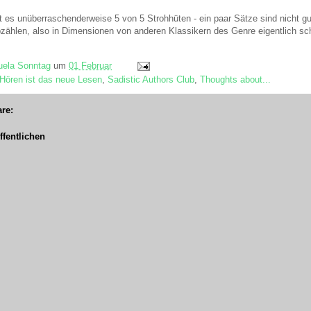
t es unüberraschenderweise 5 von 5 Strohhüten - ein paar Sätze sind nicht gu
bzählen, also in Dimensionen von anderen Klassikern des Genre eigentlich 
ela Sonntag
um
01 Februar
Hören ist das neue Lesen
,
Sadistic Authors Club
,
Thoughts about...
re:
fentlichen