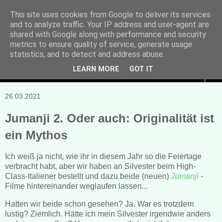
This site uses cookies from Google to deliver its services
and to analyze traffic. Your IP address and user-agent are
Manuela Sonntag
shared with Google along with performance and security
metrics to ensure quality of service, generate usage
Bücher, Blogs & mehr
statistics, and to detect and address abuse.
LEARN MORE
GOT IT
▼
26.03.2021
Jumanji 2. Oder auch: Originalität ist
ein Mythos
Ich weiß ja nicht, wie ihr in diesem Jahr so die Feiertage
verbracht habt, aber wir haben an Silvester beim High-
Class-Italiener bestellt und dazu beide (neuen)
Jumanji
-
Filme hintereinander weglaufen lassen...
Hatten wir beide schon gesehen? Ja. War es trotzdem
lustig? Ziemlich. Hätte ich mein Silvester irgendwie anders