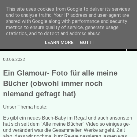
This site uses cookies from Google to deliver its services
and to analyze traffic. Your IP address and user-agent are
Manuela Sonntag
shared with Google along with performance and security
metrics to ensure quality of service, generate usage
Bücher, Blogs & mehr
statistics, and to detect and address abuse.
LEARN MORE
GOT IT
▼
03.06.2022
Ein Glamour- Foto für alle meine
Bücher (obwohl immer noch
niemand gefragt hat)
Unser Thema heute:
Es gibt ein neues Buch-Baby im Regal und auch ansonsten
hat sich seit dem "Alle meine Bücher" Video so einiges ge-
und verändert was die Gesammelten Werke angeht. Zeit
also, dass wir nochmal kurz Revue passieren lassen was