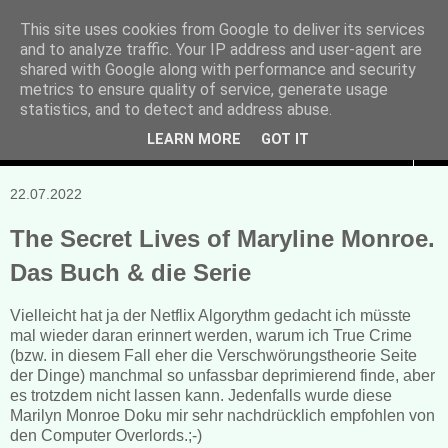
This site uses cookies from Google to deliver its services
and to analyze traffic. Your IP address and user-agent are
Manuela Sonntag
shared with Google along with performance and security
metrics to ensure quality of service, generate usage
Bücher, Blogs & mehr
statistics, and to detect and address abuse.
LEARN MORE
GOT IT
▼
22.07.2022
The Secret Lives of Maryline Monroe.
Das Buch & die Serie
Vielleicht hat ja der Netflix Algorythm gedacht ich müsste
mal wieder daran erinnert werden, warum ich True Crime
(bzw. in diesem Fall eher die Verschwörungstheorie Seite
der Dinge) manchmal so unfassbar deprimierend finde, aber
es trotzdem nicht lassen kann. Jedenfalls wurde diese
Marilyn Monroe Doku mir sehr nachdrücklich empfohlen von
den Computer Overlords.;-)