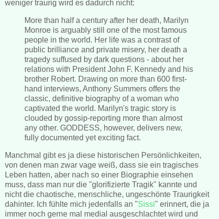
weniger traurig wird es dadurch nicht:
More than half a century after her death, Marilyn
Monroe is arguably still one of the most famous
people in the world. Her life was a contrast of
public brilliance and private misery, her death a
tragedy suffused by dark questions - about her
relations with President John F. Kennedy and his
brother Robert. Drawing on more than 600 first-
hand interviews, Anthony Summers offers the
classic, definitive biography of a woman who
captivated the world. Marilyn's tragic story is
clouded by gossip-reporting more than almost
any other. GODDESS, however, delivers new,
fully documented yet exciting fact
.
Manchmal gibt es ja diese historischen Persönlichkeiten,
von denen man zwar vage weiß, dass sie ein tragisches
Leben hatten, aber nach so einer Biographie einsehen
muss, dass man nur die "glorifizierte Tragik" kannte und
nicht die chaotische, menschliche, ungeschönte Traurigkeit
dahinter. Ich fühlte mich jedenfalls an "
Sissi
" erinnert, die ja
immer noch gerne mal medial ausgeschlachtet wird und