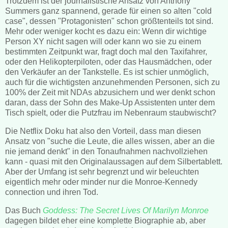
Trotzdem ist der journalistische Ansatz von Anthony
Summers ganz spannend, gerade für einen so alten "cold
case", dessen "Protagonisten" schon größtenteils tot sind.
Mehr oder weniger kocht es dazu ein: Wenn dir wichtige
Person XY nicht sagen will oder kann wo sie zu einem
bestimmten Zeitpunkt war, fragt doch mal den Taxifahrer,
oder den Helikopterpiloten, oder das Hausmädchen, oder
den Verkäufer an der Tankstelle. Es ist schier unmöglich,
auch für die wichtigsten anzunehmenden Personen, sich zu
100% der Zeit mit NDAs abzusichern und wer denkt schon
daran, dass der Sohn des Make-Up Assistenten unter dem
Tisch spielt, oder die Putzfrau im Nebenraum staubwischt?
Die Netflix Doku hat also den Vorteil, dass man diesen
Ansatz von "suche die Leute, die alles wissen, aber an die
nie jemand denkt" in den Tonaufnahmen nachvollziehen
kann - quasi mit den Originalaussagen auf dem Silbertablett.
Aber der Umfang ist sehr begrenzt und wir beleuchten
eigentlich mehr oder minder nur die Monroe-Kennedy
connection und ihren Tod.
Das Buch
Goddess: The Secret Lives Of Marilyn Monroe
dagegen bildet eher eine komplette Biographie ab, aber