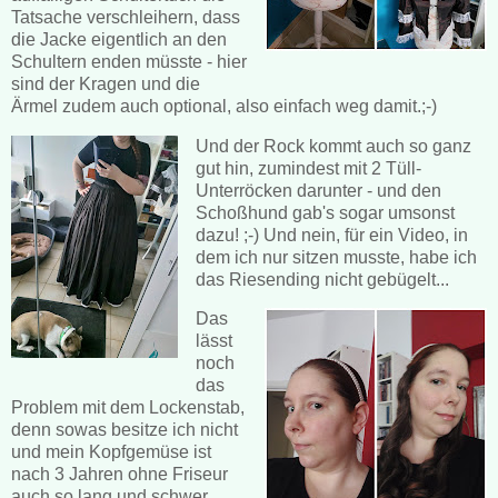
Tatsache verschleihern, dass
die Jacke eigentlich an den
Schultern enden müsste - hier
sind der Kragen und die
Ärmel zudem auch optional, also einfach weg damit.;-)
Und der Rock kommt auch so ganz
gut hin, zumindest mit 2 Tüll-
Unterröcken darunter - und den
Schoßhund gab's sogar umsonst
dazu! ;-) Und nein, für ein Video, in
dem ich nur sitzen musste, habe ich
das Riesending nicht gebügelt...
Das
lässt
noch
das
Problem mit dem Lockenstab,
denn sowas besitze ich nicht
und mein Kopfgemüse ist
nach 3 Jahren ohne Friseur
auch so lang und schwer,