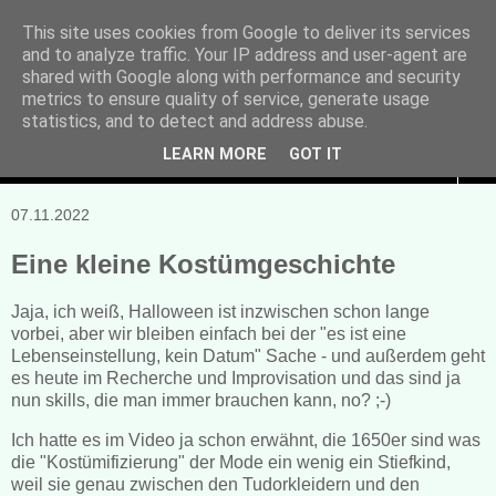
This site uses cookies from Google to deliver its services
and to analyze traffic. Your IP address and user-agent are
Manuela Sonntag
shared with Google along with performance and security
metrics to ensure quality of service, generate usage
Bücher, Blogs & mehr
statistics, and to detect and address abuse.
LEARN MORE
GOT IT
▼
07.11.2022
Eine kleine Kostümgeschichte
Jaja, ich weiß, Halloween ist inzwischen schon lange
vorbei, aber wir bleiben einfach bei der "es ist eine
Lebenseinstellung, kein Datum" Sache - und außerdem geht
es heute im Recherche und Improvisation und das sind ja
nun skills, die man immer brauchen kann, no? ;-)
Ich hatte es im Video ja schon erwähnt, die 1650er sind was
die "Kostümifizierung" der Mode ein wenig ein Stiefkind,
weil sie genau zwischen den Tudorkleidern und den