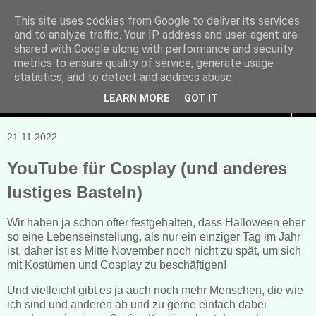
This site uses cookies from Google to deliver its services
and to analyze traffic. Your IP address and user-agent are
Manuela Sonntag
shared with Google along with performance and security
metrics to ensure quality of service, generate usage
Bücher, Blogs & mehr
statistics, and to detect and address abuse.
LEARN MORE
GOT IT
▼
21.11.2022
YouTube für Cosplay (und anderes
lustiges Basteln)
Wir haben ja schon öfter festgehalten, dass Halloween eher
so eine Lebenseinstellung, als nur ein einziger Tag im Jahr
ist, daher ist es Mitte November noch nicht zu spät, um sich
mit Kostümen und Cosplay zu beschäftigen!
Und vielleicht gibt es ja auch noch mehr Menschen, die wie
ich sind und anderen ab und zu gerne einfach dabei