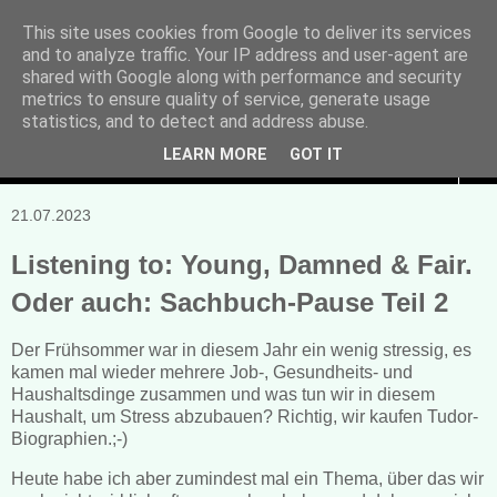
This site uses cookies from Google to deliver its services
and to analyze traffic. Your IP address and user-agent are
Manuela Sonntag
shared with Google along with performance and security
metrics to ensure quality of service, generate usage
Bücher, Blogs & mehr
statistics, and to detect and address abuse.
LEARN MORE
GOT IT
▼
21.07.2023
Listening to: Young, Damned & Fair.
Oder auch: Sachbuch-Pause Teil 2
Der Frühsommer war in diesem Jahr ein wenig stressig, es
kamen mal wieder mehrere Job-, Gesundheits- und
Haushaltsdinge zusammen und was tun wir in diesem
Haushalt, um Stress abzubauen? Richtig, wir kaufen Tudor-
Biographien.;-)
Heute habe ich aber zumindest mal ein Thema, über das wir