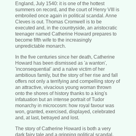
England, July 1540: it is one of the hottest
summers on record, and the court of Henry VIII is
embroiled once again in political scandal. Anne
Cleves is out. Thomas Cromwell is to be
executed and, in the countryside, an aristocratic
teenager named Catherine Howard prepares to
become fifth wife to the increasingly
unpredictable monarch.
In the five centuries since her death, Catherine
Howard has been dismissed as 'a wanton',
'inconsequential' and a naïve victim of her
ambitious family, but the story of her rise and fall
offers not only a terrifying and compelling story of
an attractive, vivacious young woman thrown
onto the shores of history thanks to a king's
infatuation but an intense portrait of Tudor
monarchy in microcosm: how royal favour was
won, granted, exercised, displayed, celebrated
and, at last, betrayed and lost.
The story of Catherine Howard is both a very
dark fairy tale and a gripping political scandal.