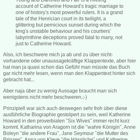
account of Catherine Howard's tragic marriage to
one of history's most powerful rulers. It is a grand
tale of the Henrician court in its twilight, a
glittering but pernicious sunset during which the
king's unstable behaviour and his courtiers'
labyrinthine deceptions proved fatal to many, not
just to Catherine Howard.
Also, ich beschwere mich ja ab und zu über nicht-
vorhandene oder unaussagekräftige Klappentexte, aber hier
hat man ja quasi schon das Gefühl man müsste das Buch
gar nicht mehr lesen, wenn man den Klappentext hinter sich
gebracht hat...
Aber naja über zu wenig Aussage braucht man sich
wenigstens nicht mehr beschweren.;-)
Prinzipiell war aich auch deswegen sehr froh über diese
ausführliche Biographie gestolpert zu sein, weil Katherine
Howard in den proverbialen "Six Wives" immer recht kurz
kommt. Katharina von Aragorn ist die "wahre Königin", Anne
Boleyn "die andere Frau", Jane Seymour "die Mutter des
Prinzen", Anna von Kleve "die Hässliche" und Katherine