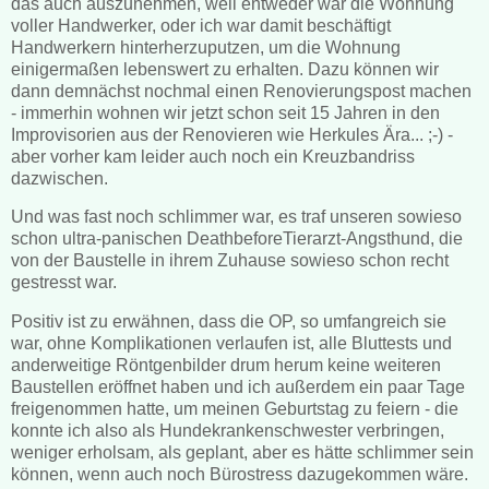
das auch auszunehmen, weil entweder war die Wohnung
voller Handwerker, oder ich war damit beschäftigt
Handwerkern hinterherzuputzen, um die Wohnung
einigermaßen lebenswert zu erhalten. Dazu können wir
dann demnächst nochmal einen Renovierungspost machen
- immerhin wohnen wir jetzt schon seit 15 Jahren in den
Improvisorien aus der Renovieren wie Herkules Ära... ;-) -
aber vorher kam leider auch noch ein Kreuzbandriss
dazwischen.
Und was fast noch schlimmer war, es traf unseren sowieso
schon ultra-panischen DeathbeforeTierarzt-Angsthund, die
von der Baustelle in ihrem Zuhause sowieso schon recht
gestresst war.
Positiv ist zu erwähnen, dass die OP, so umfangreich sie
war, ohne Komplikationen verlaufen ist, alle Bluttests und
anderweitige Röntgenbilder drum herum keine weiteren
Baustellen eröffnet haben und ich außerdem ein paar Tage
freigenommen hatte, um meinen Geburtstag zu feiern - die
konnte ich also als Hundekrankenschwester verbringen,
weniger erholsam, als geplant, aber es hätte schlimmer sein
können, wenn auch noch Bürostress dazugekommen wäre.