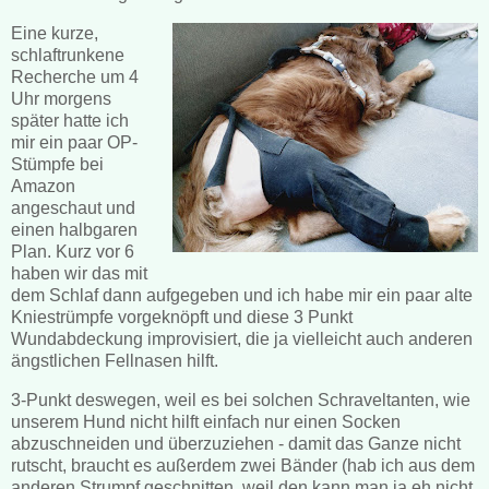
Eine kurze,
schlaftrunkene
Recherche um 4
Uhr morgens
später hatte ich
mir ein paar OP-
Stümpfe bei
Amazon
angeschaut und
einen halbgaren
Plan. Kurz vor 6
haben wir das mit
dem Schlaf dann aufgegeben und ich habe mir ein paar alte
Kniestrümpfe vorgeknöpft und diese 3 Punkt
Wundabdeckung improvisiert, die ja vielleicht auch anderen
ängstlichen Fellnasen hilft.
3-Punkt deswegen, weil es bei solchen Schraveltanten, wie
unserem Hund nicht hilft einfach nur einen Socken
abzuschneiden und überzuziehen - damit das Ganze nicht
rutscht, braucht es außerdem zwei Bänder (hab ich aus dem
anderen Strumpf geschnitten, weil den kann man ja eh nicht