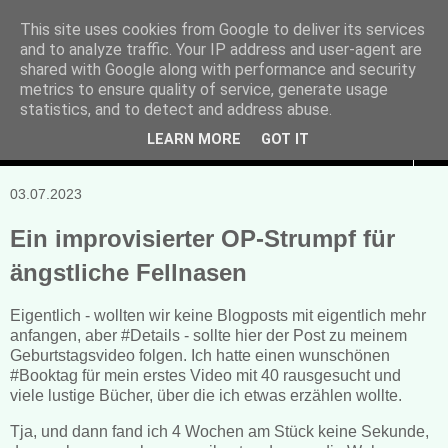
This site uses cookies from Google to deliver its services
and to analyze traffic. Your IP address and user-agent are
Manuela Sonntag
shared with Google along with performance and security
metrics to ensure quality of service, generate usage
Bücher, Blogs & mehr
statistics, and to detect and address abuse.
LEARN MORE
GOT IT
▼
03.07.2023
Ein improvisierter OP-Strumpf für
ängstliche Fellnasen
Eigentlich - wollten wir keine Blogposts mit eigentlich mehr
anfangen, aber #Details - sollte hier der Post zu meinem
Geburtstagsvideo folgen. Ich hatte einen wunschönen
#Booktag für mein erstes Video mit 40 rausgesucht und
viele lustige Bücher, über die ich etwas erzählen wollte.
Tja, und dann fand ich 4 Wochen am Stück keine Sekunde,