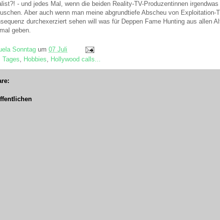
nalist?! - und jedes Mal, wenn die beiden Reality-TV-Produzentinnen irgendwa
 duschen. Aber auch wenn man meine abgrundtiefe Abscheu von Exploitation-
nsequenz durchexerziert sehen will was für Deppen Fame Hunting aus allen A
 mal geben.
ela Sonntag
um
07 Juli
s Tages
,
Hobbies
,
Hollywood calls...
re:
fentlichen