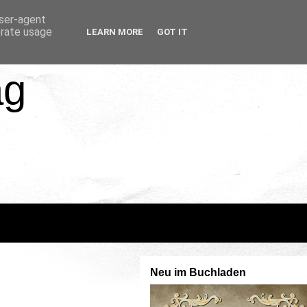
user-agent
erate usage
LEARN MORE
GOT IT
ag
Neu im Buchladen