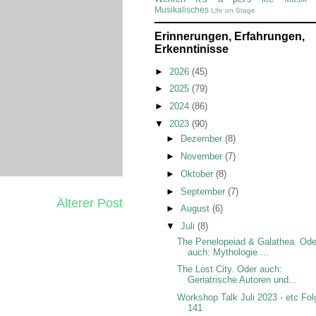
Musikalisches
Life on Stage
Erinnerungen, Erfahrungen,
Erkenntinisse
►
2026
(45)
►
2025
(79)
►
2024
(86)
▼
2023
(90)
►
Dezember
(8)
►
November
(7)
►
Oktober
(8)
►
September
(7)
Älterer Post
►
August
(6)
▼
Juli
(8)
The Penelopeiad & Galathea. Ode
auch: Mythologie ...
The Lost City. Oder auch:
Geriatrische Autoren und...
Workshop Talk Juli 2023 - etc Fol
141