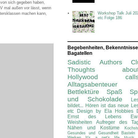
s von sich gegeben haben,
TV mal außen vor lässt, wenn
Workshop Talk Juli 20
ltersklassen machen kann,
etc Folge 186
Begebenheiten, Bekenntnisse
Bagatellen
Sadistic Authors Cl
Thoughts about.
Hollywood calls.
Alltagsabenteuer
Bettlektüre
Spaß Spi
und Schokolade
Le
bildet...
Hören ist das neue Le
etc
Design by Ela
Hobbies
Ernst des Lebens
Ew
Weisheiten
Aufreger des Ta
Nähen und Kostüme
Kochst
Gesundes und Gesundheit
Basteln
Werken
It's a pet's life
Musik 