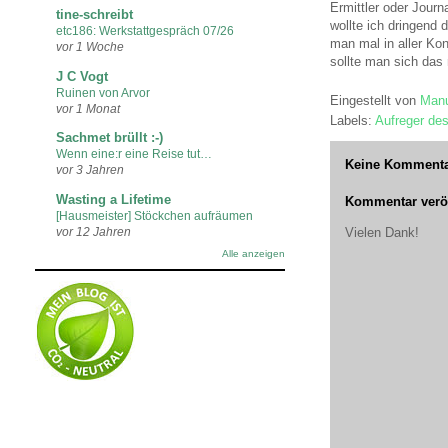
Ermittler oder Jour
tine-schreibt
wollte ich dringend
etc186: Werkstattgespräch 07/26
man mal in aller Ko
vor 1 Woche
sollte man sich das
J C Vogt
Ruinen von Arvor
Eingestellt von
Manu
vor 1 Monat
Labels:
Aufreger de
Sachmet brüllt :-)
Wenn eine:r eine Reise tut…
Keine Kommenta
vor 3 Jahren
Wasting a Lifetime
Kommentar veröf
[Hausmeister] Stöckchen aufräumen
vor 12 Jahren
Vielen Dank!
Alle anzeigen