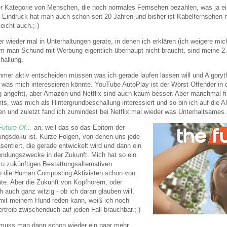
er Kategorie von Menschen, die noch normales Fernsehen bezahlen, was ja ei
n Eindruck hat man auch schon seit 20 Jahren und bisher ist Kabelfernsehen n
leicht auch.;-)
 wieder mal in Unterhaltungen gerate, in denen ich erklären (ich weigere mic
um man Schund mit Werbung eigentlich überhaupt nicht braucht, sind meine 2 
hallung.
 immer aktiv entscheiden müssen was ich gerade laufen lassen will und Algory
 was mich interessieren könnte. YouTube AutoPlay ist der Worst Offender in 
angeht), aber Amazon und Netflix sind auch kaum besser. Aber manchmal fi
s, was mich als Hintergrundbeschallung interessiert und so bin ich auf die A
en und zuletzt fand ich zumindest bei Netflix mal wieder was Unterhaltsames.
Future Of...
an, weil das so das Epitom der
ungsdoku ist. Kurze Folgen, von denen uns jede
sentiert, die gerade entwickelt wird und dann ein
ndungszwecke in der Zukunft. Mich hat so ein
zu zukünftigen Bestattungsalternativen
ch die Human Composting Aktivisten schon von
te. Aber die Zukunft von Kopfhörern, oder
h auch ganz witzig - ob ich daran glauben will,
 mit meinem Hund reden kann, weiß ich noch
vertreib zwischenduch auf jeden Fall brauchbar.;-)
muss man dann schon wieder ein paar mehr