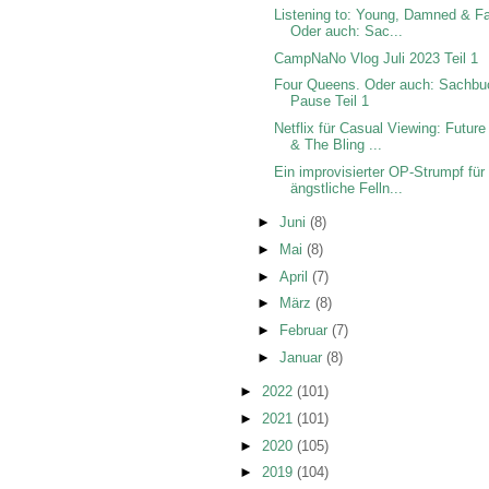
Listening to: Young, Damned & Fa
Oder auch: Sac...
CampNaNo Vlog Juli 2023 Teil 1
Four Queens. Oder auch: Sachbu
Pause Teil 1
Netflix für Casual Viewing: Future
& The Bling ...
Ein improvisierter OP-Strumpf für
ängstliche Felln...
►
Juni
(8)
►
Mai
(8)
►
April
(7)
►
März
(8)
►
Februar
(7)
►
Januar
(8)
►
2022
(101)
►
2021
(101)
►
2020
(105)
►
2019
(104)