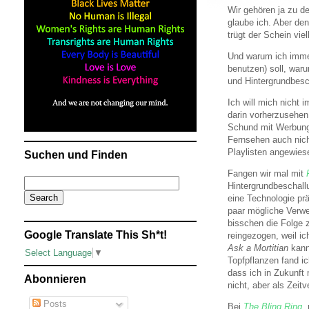
Wir gehören ja zu d
glaube ich. Aber de
trügt der Schein viel
Und warum ich immer
benutzen) soll, war
und Hintergrundbesc
Ich will mich nicht
darin vorherzusehen
Schund mit Werbung 
Fernsehen auch nicht
Playlisten angewies
Suchen und Finden
Fangen wir mal mit
Hintergrundbeschall
eine Technologie prä
paar mögliche Verwe
bisschen die Folge 
Google Translate This Sh*t!
reingezogen, weil i
Ask a Mortitian
kann
Select Language
▼
Topfpflanzen fand ic
dass ich in Zukunft
Abonnieren
nicht, aber als Zeit
Posts
Bei
The Bling Ring