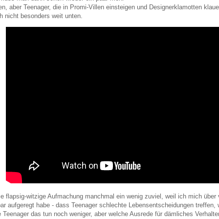
en, aber Teenager, die in Promi-Villen einsteigen und Designerklamotten klaue
h nicht besonders weit unten.
die flapsig-witzige Aufmachung manchmal ein wenig zuviel, weil ich mich übe
ar aufgeregt habe - dass Teenager schlechte Lebensentscheidungen treffen, w
 Teenager das tun noch weniger, aber welche Ausrede für dämliches Verhalten